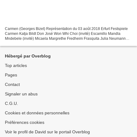
Carmen (Georges Bizet) Représentation du 03 août 2018 Erfurt Festspiele
Carmen Katja Bildt Don José Won Whi Choi (invité) Escamillo Mandla
Mndebele (invité) Micaela Margrethe Fredheim Frasquita Julia Neumann
Mercedes Annie Kruger Morales Ks. Máté Sólyom-Nagy...
Hébergé par Overblog
Top articles
Pages
Contact
Signaler un abus
C.G.U.
Cookies et données personnelles
Préférences cookies
Voir le profil de David sur le portail Overblog