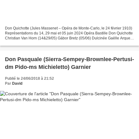
Don Quichotte (Jules Massenet – Opéra de Monte-Carlo, le 24 février 1910)
Représentations du 14, 29 mai et 05 juin 2024 Opéra Bastille Don Quichotte
Christian Van Horn (14&29/05) Gábor Bretz (05/06) Dulcinée Gaëlle Arquez
Sancho Étienne Dupuis Pedro Emy...
Don Pasquale (Sierra-Sempey-Brownlee-Pertusi-
dm Pido-ms Michieletto) Garnier
Publié le 24/06/2018 à 21:52
Par
David