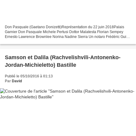
Don Pasquale (Gaetano Donizetti)Représentation du 22 juin 2018Palais
Garnier Don Pasquale Michele Pertusi Dottor Malatesta Florian Sempey
Ernesto Lawrence Brownlee Norina Nadine Sierra Un notaro Frédéric Guieu
Direction musicale Evelino Pido Mise en scène...
Samson et Dalila (Rachvelishvili-Antonenko-
Jordan-Michieletto) Bastille
Publié le 05/10/2016 à 01:13
Par
David