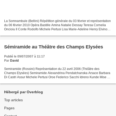
La Somnambule (Bellini) Répétition générale du 03 février et représentation
du 06 février 2010 Opéra Bastille Amina Natalie Dessay Teresa Cornelia
Oncioiu Il Conte Rodolfo Michele Pertusi Lisa Marie-Adeline Henry Elvino
Javier Camarena Direction musicale...
Sémiramide au Théâtre des Champs Elysées
Publié le 09/07/2007 à 11:17
Par
David
Semiramide (Rossini) Représentation du 22 avril 2006 (Théâtre des
Champs Elysées) Semiramide Alexandrina Pendatchanska Arsace Barbara
Di Castri Assur Michele Pertusi Oroe Federico Sacchi Idreno Kunde Mise en
scène Gilbert Deflo Direction musicale Evelino...
Hébergé par Overblog
Top articles
Pages