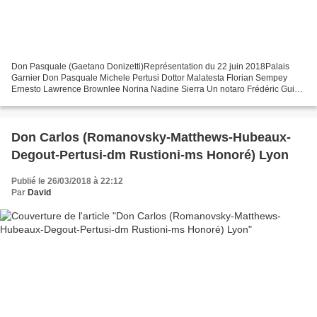
Don Pasquale (Gaetano Donizetti)Représentation du 22 juin 2018Palais
Garnier Don Pasquale Michele Pertusi Dottor Malatesta Florian Sempey
Ernesto Lawrence Brownlee Norina Nadine Sierra Un notaro Frédéric Guieu
Direction musicale Evelino Pido Mise en scène...
Don Carlos (Romanovsky-Matthews-Hubeaux-
Degout-Pertusi-dm Rustioni-ms Honoré) Lyon
Publié le 26/03/2018 à 22:12
Par
David