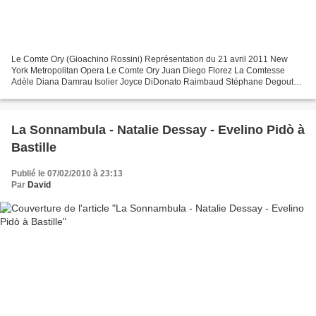
Le Comte Ory (Gioachino Rossini) Représentation du 21 avril 2011 New
York Metropolitan Opera Le Comte Ory Juan Diego Florez La Comtesse
Adèle Diana Damrau Isolier Joyce DiDonato Raimbaud Stéphane Degout
Le Gouverneur Michele Pertusi Dame Ragonde Susanne...
La Sonnambula - Natalie Dessay - Evelino Pidò à
Bastille
Publié le 07/02/2010 à 23:13
Par
David