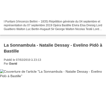
I Puritani (Vincenzo Bellini – 1835) Répétition générale du 04 septembre et
représentation du 07 septembre 2019 Opéra Bastille Elvira Elsa Dreisig Lord
Gualtiero Walton Luc Bertin-Hugault Sir George Walton Nicolas Testé Lord
Arturo Talbot Javier Camarena...
La Sonnambula - Natalie Dessay - Evelino Pidò à
Bastille
Publié le 07/02/2010 à 23:13
Par
David