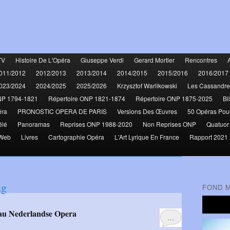
TV
Histoire De L'Opéra
Giuseppe Verdi
Gerard Mortier
Rencontres
011/2012
2012/2013
2013/2014
2014/2015
2015/2016
2016/2017
023/2024
2024/2025
2025/2026
Krzysztof Warlikowski
Les Cassandre
NP 1794-1821
Répertoire ONP 1821-1874
Répertoire ONP 1875-2025
Bi
éra
PRONOSTIC OPERA DE PARIS
Versions Des Œuvres
50 Opéras Pou
élé
Panoramas
Reprises ONP 1988-2020
Non Reprises ONP
Quatuor
 Web
Livres
Cartographie Opéra
L'Art Lyrique En France
Rapport 2021 
ag
FOND 
) au Nederlandse Opera
…