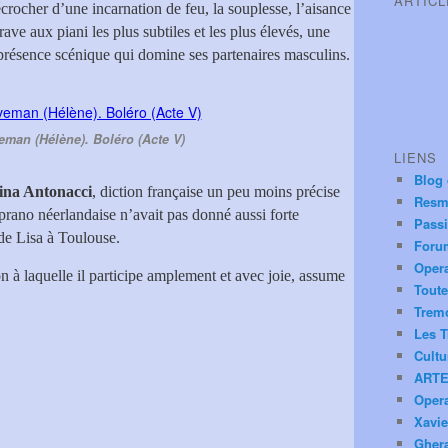
ARTIC
rocher d’une incarnation de feu, la souplesse, l’aisance
grave aux piani les plus subtiles et les plus élevés, une
 présence scénique qui domine ses partenaires masculins.
man (Hélène). Boléro (Acte V)
LIENS
Blog
ina Antonacci
, diction française un peu moins précise
Resm
oprano néerlandaise n’avait pas donné aussi forte
Pass
 de Lisa à Toulouse.
Foru
Oper
on à laquelle il participe amplement et avec joie, assume
Toute
Trem
Les T
Cultu
ARTE
Oper
Xavie
Ghera