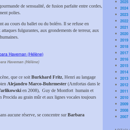
2025
gourmande de sensualité, de fusion parfaite entre cordes,
2024
ment polies.
2023
2022
nt au cours du ballet ou du boléro. Il se refuse en
2021
x attaques fulgurantes, aux grondements de terreur, aux
2020
s humaines.
2019
2018
2017
2016
ara Haveman (Hélène)
2015
2014
scène, que ce soit
Burkhard Fritz
, Henri au langage
2013
bien
Alejandro Marco-Buhrmester
(Amfortas dans le
2012
arlikowski
en 2008), Guy de Montfort humain et
2011
an Procida au grain mûr et aux lignes vocales toujours
2010
2009
2008
sans aucune réserve, se concentre sur
Barbara
2007