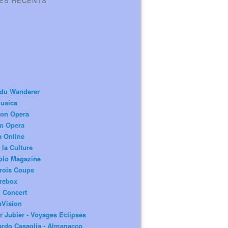
LES RÉCENTS
 du Wanderer
usica
ion Opera
m Opera
a Online
 la Culture
olo Magazine
rois Coups
rebox
 Concert
aVision
r Jubier - Voyages Eclipses
rdo Casaglia - Almanacco