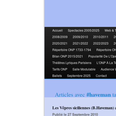
Accueil
Spectacles 2005/2025
Web & 
2008/2009
2009/2010
2010/2011
2
2020/2021
2021/2022
2022/2023
2
Répertoire ONP 1733-1794
Répertoire O
Bilan ONP 2015/2021
Popularité De L'Op
Théâtres Lyriques Parisiens
L'ONP À La T
Tarifs ONP
Salle Modulable
Audience
Ballets
Septembre 2025
Contact
#haveman
Articles avec
t
Les Vêpres siciliennes (B.Haveman
Publié le 27 Septembre 2010