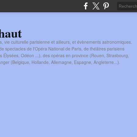
haut
a, vie culturelle parisienne et ailleurs, et évènements astronomiques.
 spectacles de l'Opéra National de Paris, de théâtres parisiens
s Élysées, Odéon ...), des opéras en province (Rouen, Strasbourg,
tranger (Belgique, Hollande, Allemagne, Espagne, Angleterre...).