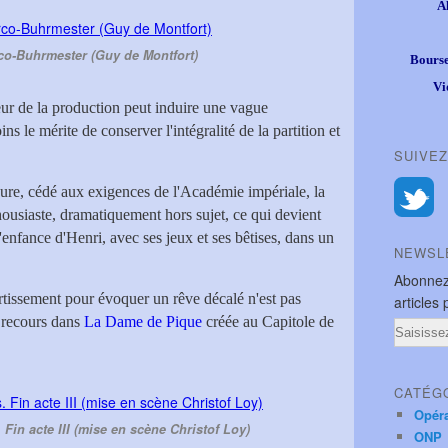
A
co-Buhrmester (Guy de Montfort)
Bourse
Vi
seur de la production peut induire une vague
ins le mérite de conserver l'intégralité de la partition et
SUIVEZ
ure, cédé aux exigences de l'Académie impériale, la
housiaste, dramatiquement hors sujet, ce qui devient
'enfance d'Henri, avec ses jeux et ses bêtises, dans un
NEWSL
Abonnez
rtissement pour évoquer un rêve décalé n'est pas
articles 
 recours dans
La Dame de Pique
créée au Capitole de
Email
CATÉG
Opér
 Fin acte III (mise en scène Christof Loy)
ONP