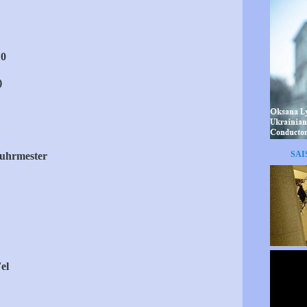
10
)
SAI
uhrmester
el