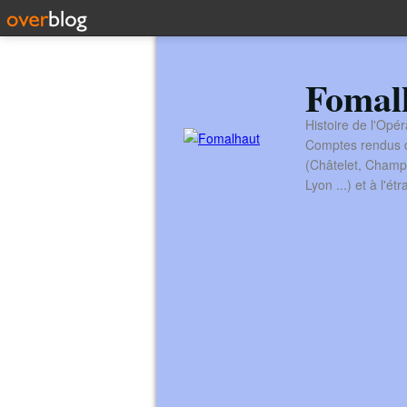
Fomal
Histoire de l'Opér
Comptes rendus de
(Châtelet, Champ
Lyon ...) et à l'é