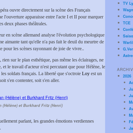
TV Ly
Wagn
'opéra ouvre directement sur la scène des Français
Conc
e l'ouverture apparaisse entre l'acte I et II pour marquer
TCE
es deux phases théâtrales.
Conf
eur en scène allemand analyse l'évolution psychologique
Saiso
 aimante tant qu'elle n'a pas fait le deuil du meurtre de
Warl
ite pour les scènes rayonnant de joie de vivre.
.
G.Ver
Astre
 rien sur le plan esthétique, pas même les éclairages, ne
 et le travail d'acteur n'est percutant que pour Hélène, le
ARCHI
es soldats français. La liberté que s'octroie
Loy
est un
2026
it s'en contenter, soit s'en aller.
A
Ju
Ju
M
(Hélène) et Burkhard Fritz (Henri)
Av
M
ctuellement parlant, les grandes émotions verdiennes
Fé
.
Ja