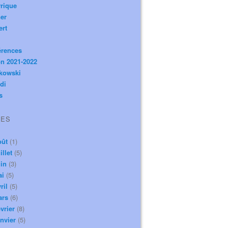
rique
er
ert
érences
n 2021-2022
ikowski
di
s
VES
oût
(1)
illet
(5)
in
(3)
ai
(5)
ril
(5)
ars
(6)
vrier
(8)
nvier
(5)