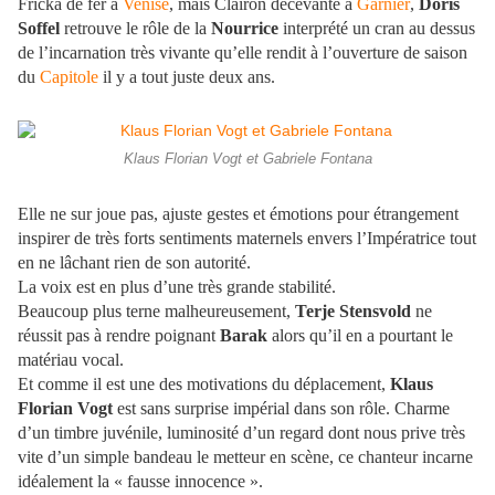
Fricka de fer à
Venise
, mais Clairon décevante à
Garnier
,
Doris
Soffel
retrouve le rôle de la
Nourrice
interprété un cran au dessus
de l’incarnation très vivante qu’elle rendit à l’ouverture de saison
du
Capitole
il y a tout juste deux ans.
Klaus Florian Vogt et Gabriele Fontana
Elle ne sur joue pas, ajuste gestes et émotions pour étrangement
inspirer de très forts sentiments maternels envers l’Impératrice tout
en ne lâchant rien de son autorité.
La voix est en plus d’une très grande stabilité.
Beaucoup plus terne malheureusement,
Terje Stensvold
ne
réussit pas à rendre poignant
Barak
alors qu’il en a pourtant le
matériau vocal.
Et comme il est une des motivations du déplacement,
Klaus
Florian Vogt
est sans surprise impérial dans son rôle. Charme
d’un timbre juvénile, luminosité d’un regard dont nous prive très
vite d’un simple bandeau le metteur en scène, ce chanteur incarne
idéalement la « fausse innocence ».