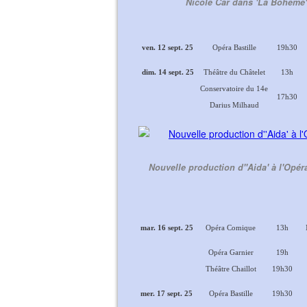
Nicole Car dans 'La Bohème' 
ven. 12 sept. 25
Opéra Bastille
19h30
dim. 14 sept. 25
Théâtre du Châtelet
13h
Conservatoire du 14e
17h30
Darius Milhaud
Nouvelle production d''Aida' à l'Opér
mar. 16 sept. 25
Opéra Comique
13h
Opéra Garnier
19h
Théâtre Chaillot
19h30
mer. 17 sept. 25
Opéra Bastille
19h30