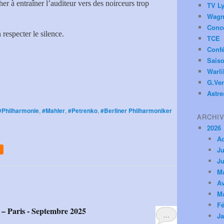
her à entraîner l’auditeur vers des noirceurs trop
TV Ly
Wagn
Conc
respecter le silence.
TCE
Conf
Saiso
Warl
G.Ver
Astre
#Philharmonie
,
#Mahler
,
#Petrenko
,
#Berliner Philharmoniker
ARCHI
2026
A
Ju
Ju
M
Av
M
Fé
es – Paris - Septembre 2025
…
Ja