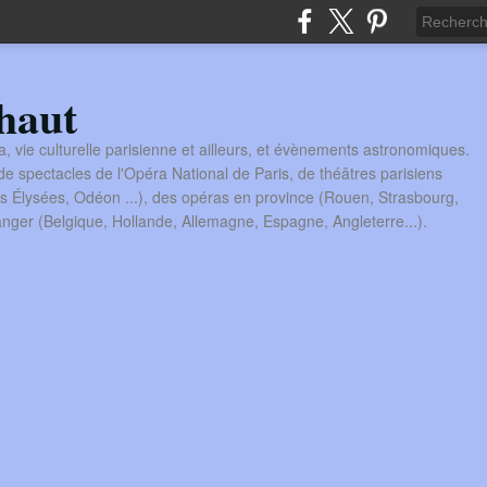
haut
a, vie culturelle parisienne et ailleurs, et évènements astronomiques.
 spectacles de l'Opéra National de Paris, de théâtres parisiens
s Élysées, Odéon ...), des opéras en province (Rouen, Strasbourg,
tranger (Belgique, Hollande, Allemagne, Espagne, Angleterre...).