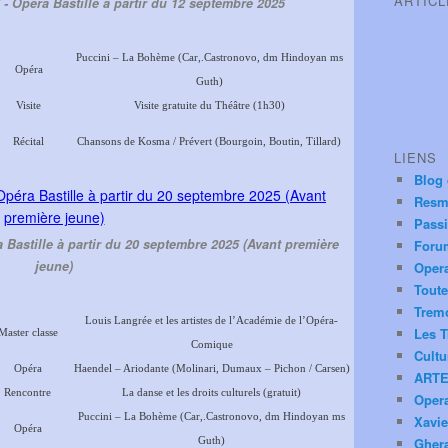
ARTIC
- Opéra Bastille à partir du 12 septembre 2025
Puccini – La Bohème (Car,.Castronovo, dm Hindoyan ms
Opéra
Guth)
Visite
Visite gratuite du Théâtre (1h30)
Récital
Chansons de Kosma / Prévert (Bourgoin, Boutin, Tillard)
LIENS
Blog
Resm
Pass
a Bastille à partir du 20 septembre 2025 (Avant première
Foru
jeune)
Oper
Toute
Trem
Louis Langrée et les artistes de l’Académie de l’Opéra-
Les T
Master classe
Comique
Cultu
Opéra
Haendel – Ariodante (Molinari, Dumaux – Pichon / Carsen)
ARTE
Rencontre
La danse et les droits culturels (gratuit)
Oper
Puccini – La Bohème (Car,.Castronovo, dm Hindoyan ms
Xavie
Opéra
Guth)
Ghera