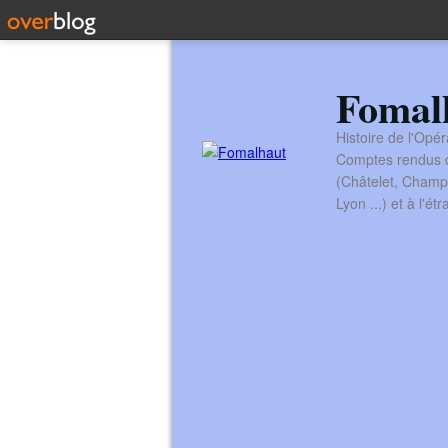
Fomal
Histoire de l'Opér
Comptes rendus de
(Châtelet, Champ
Lyon ...) et à l'é