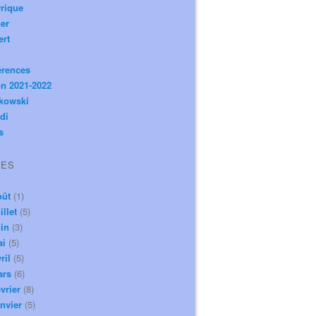
rique
er
ert
érences
n 2021-2022
ikowski
di
s
VES
oût
(1)
illet
(5)
in
(3)
ai
(5)
ril
(5)
ars
(6)
vrier
(8)
nvier
(5)