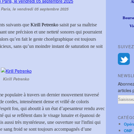
A
Paris, le vendredi 05 septembre 2025
Bourse
nts suivants que
Kirill Petrenko
saisit par sa maîtrise
Vi
nt une précision et une netteté sonores qui pourraient
lors qu’en fait le geste chorégraphique est toujours
alicieux, sans qu’un moindre instant de saturation ne soit
SUIVEZ
NEWSL
Kirill Petrenko
Abonnez
articles 
hme populaire à travers un dernier mouvement traversé
Email
de cordes, intensément dense et vrillé de coloris
esprit fou, qui aboutit à un état d’apesanteur rendu avec
té qui se reflètent dans le visage lunaire et épanoui de
CATÉG
s aussi très mystérieuse, une ouverture sur l'infini qui
Opér
 le sang froid se sont toujours accompagnés d’une
ONP