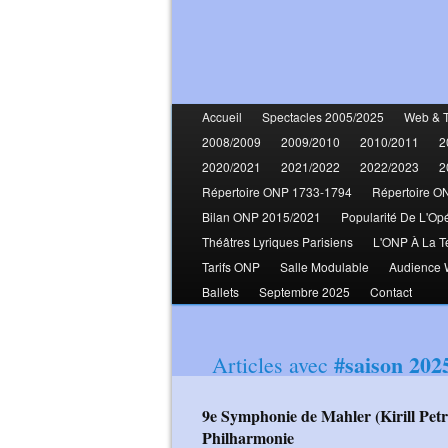
Accueil
Spectacles 2005/2025
Web & 
2008/2009
2009/2010
2010/2011
2
2020/2021
2021/2022
2022/2023
2
Répertoire ONP 1733-1794
Répertoire O
Bilan ONP 2015/2021
Popularité De L'Op
Théâtres Lyriques Parisiens
L'ONP À La T
Tarifs ONP
Salle Modulable
Audience
Ballets
Septembre 2025
Contact
#saison 202
Articles avec
9e Symphonie de Mahler (Kirill Petrenko - Berliner Philharmoniker)
Philharmonie