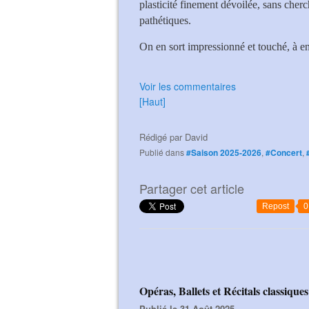
plasticité finement dévoilée, sans cherc
pathétiques.
On en sort impressionné et touché, à en 
Voir les commentaires
[Haut]
Rédigé par
David
Publié dans
#Saison 2025-2026
,
#Concert
,
Partager cet article
Repost
0
Opéras, Ballets et Récitals classiqu
Publié le 31 Août 2025