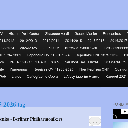
TV
Histoire De L'Opéra
Giuseppe Verdi
Gerard Mortier
Rencontres
011/2012
2012/2013
2013/2014
2014/2015
2015/2016
2016/2017
023/2024
2024/2025
2025/2026
Krzysztof Warlikowski
Les Cassandre
NP 1794-1821
Répertoire ONP 1821-1874
Répertoire ONP 1875-2025
Bi
éra
PRONOSTIC OPERA DE PARIS
Versions Des Œuvres
50 Opéras Pou
élé
Panoramas
Reprises ONP 1988-2020
Non Reprises ONP
Quatuor
 Web
Livres
Cartographie Opéra
L'Art Lyrique En France
Rapport 2021 
5-2026
tag
FOND 
…