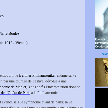
nko
Pierre Boulez
in 1912 - Vienne)
SAI
xembourg, le
Berliner Philharmoniker
entame sa 7e
on par une tournée de Festival dévolue à une
honie de Mahler
, 3 ans après l’interprétation donnée
de l’Opéra de Paris
à la Philharmonie.
t avancé sa 10e symphonie avant de partir, la 9e
rme d’au revoir à une vie accomplie dans la ligne des