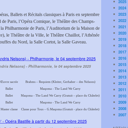
2025
2024
2023
ras, Ballets et Récitals classiques à Paris en septembre
2022
al de Paris, l’Opéra Comique, le Théâtre des Champs-
2021
 la Philharmonie de Paris, l’Auditorium de la Maison de
2020
), le Théâtre de la Ville, le Théâtre Chaillot, l’Athénée
2019
ouffes du Nord, la Salle Cortot, la Salle Gaveau.
2018
2017
2016
2015
ndris Nelsons) - Philharmonie, le 04 septembre 2025
2014
2013
Œuvre sacrée
Brahms – Requiem (Kleiter, Gerhaher – dm Nelsons)
2012
Ballet
Maqoma - The Land We Carry
2011
2010
Ballet
Maqoma - The Land We Carry (Gratuit – place du Châtelet)
2009
Ballet
Maqoma - The Land We Carry
2008
Master classe
Classe pour Tous – G.Maqoma (Gratuit - place du Châtelet)
2007