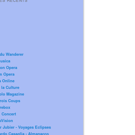
LES RÉCENTS
 du Wanderer
usica
ion Opera
m Opera
a Online
 la Culture
olo Magazine
rois Coups
rebox
 Concert
aVision
r Jubier - Voyages Eclipses
rdo Casaglia - Almanacco