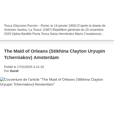
Tosca (Giacomo Puccini – Rome, le 14 janvier 1900) D’après le drame de
Victorien Sardou ‘La Tosca’ (1887) Répétition générale du 20 novembre
2025 Opéra Bastille Floria Tosca Saioa Hernández Mario Cavadarossi
Roberto Alagna Il Barone Scarpia Alexey Markov...
The Maid of Orleans (Stikhina Clayton Uryupin
Tcherniakov) Amsterdam
Publié le 17/11/2025 à 21:10
Par
David