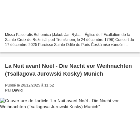
Missa Pastoralis Bohemica (Jakub Jan Ryba – Église de l’Exaltation-de-la-
Sainte-Croix de Rožmitál pod Třemšínem, le 24 décembre 1796) Concert du
17 décembre 2025 Paroisse Sainte Odile de Paris Česká mše vánoční
(1796) 1 Kyrie 2 Gloria 3 Graduale 4 Credo...
La Nuit avant Noël - Die Nacht vor Weihnachten
(Tsallagova Jurowski Kosky) Munich
Publié le 20/12/2025 à 11:52
Par
David