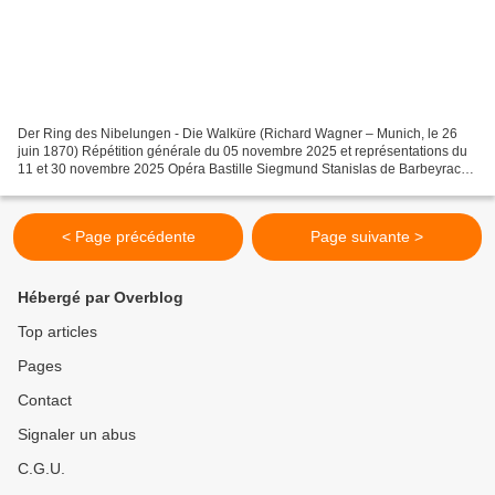
Der Ring des Nibelungen - Die Walküre (Richard Wagner – Munich, le 26
juin 1870) Répétition générale du 05 novembre 2025 et représentations du
11 et 30 novembre 2025 Opéra Bastille Siegmund Stanislas de Barbeyrac
Sieglinde Elza van den Heever Brünnhilde...
< Page précédente
Page suivante >
Hébergé par Overblog
Top articles
Pages
Contact
Signaler un abus
C.G.U.