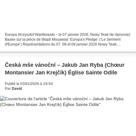
Europa (Krzysztof Warlikowski – le 07 janvier 2026, Nowy Teatr de Varsovie)
Basée sur la pièce de Wajdi Mouawad ‘Europa's Pledge’ (‘Le Serment
d'Europe’) Représentations du 07, 08 et 09 janvier 2026 Nowy Teatr,
Varsovie Europa Andrzej Chyra Europa (La...
Česká mše vánoční – Jakub Jan Ryba (Chœur
Montansier Jan Krejčík) Église Sainte Odile
Publié le 03/01/2026 à 19:54
Par
David