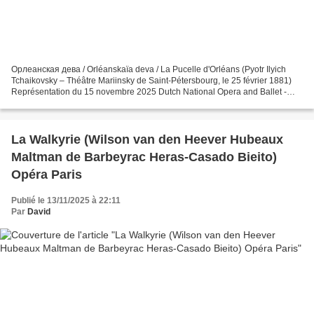
Орлеанская дева / Orléanskaïa deva / La Pucelle d'Orléans (Pyotr Ilyich
Tchaikovsky – Théâtre Mariinsky de Saint-Pétersbourg, le 25 février 1881)
Représentation du 15 novembre 2025 Dutch National Opera and Ballet -
Amsterdam Jeanne d’Arc Elena Stikhina...
La Walkyrie (Wilson van den Heever Hubeaux
Maltman de Barbeyrac Heras-Casado Bieito)
Opéra Paris
Publié le 13/11/2025 à 22:11
Par
David