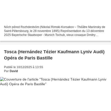
Nóch péred Rozhdestvóm (Nikolaï Rimski-Korsakov – Théâtre Mariinsky de
Saint-Pétersbourg, le 28 novembre 1895) Représentation du 13 décembre
2025 Bayerische Staatsoper - Munich Tschub, vieux cosaque Dmitry
Ulyanov Oksana, sa fille Elena Tsallagova Golova...
Tosca (Hernández Tézier Kaufmann Lyniv Audi)
Opéra de Paris Bastille
Publié le 10/12/2025 à 13:55
Par
David