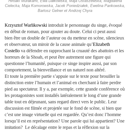
Hiroaki Murakami, Ewa Dałkowska, Maja Ostaszewska, Magdalena
Cielecka, Maja Komorowska, Jacek Poniedziałek, Ewelina Pankowska,
Bartosz Gelner et Andrzej Chyra
Krzysztof Warlikowski
introduit le personnage du singe, évoqué
en début de roman, pour ajouter au doute. Celui ci peut aussi
bien être un double de l’auteur ou du metteur en scène, silencieux
et observateur, un miroir de la cause animale qu’
Elizabeth
Costello
va défendre en rapprochant la cruauté des abattoirs et les
horreurs de la Shoah, et peut être autrement une figure qui
questionne l’humanité, puisque ce singe inspire aussi, par son
comportement, la bienveillance et un naturel non altéré.
Et toute la première partie s’appuie sur le texte pour brouiller la
distinction entre l’humain et l’animal en cherchant à faire perdre
pied au spectateur. Il y a, par exemple, cette grande conférence où
les protagonistes sont installés latéralement le long d’une grande
table tout en déjeunant, sans regard direct vers le public. Leur
discussion est filmée et projetée sur le fond de scène, si bien que
c’est une image virtuelle qui est regardée. Qu’est donc l’homme
lorsqu’il est en représentation? Une parole qui lui appartient? Une
imitation? Le décalage entre le repas et la réflexion sur la