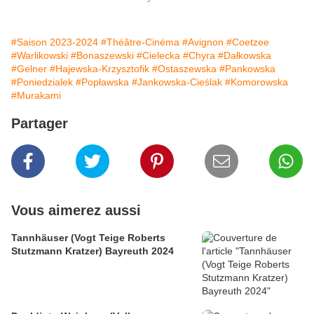
#Saison 2023-2024
#Théâtre-Cinéma
#Avignon
#Coetzee
#Warlikowski
#Bonaszewski
#Cielecka
#Chyra
#Dałkowska
#Gelner
#Hajewska-Krzysztofik
#Ostaszewska
#Pankowska
#Poniedzialek
#Popławska
#Jankowska-Cieślak
#Komorowska
#Murakami
Partager
Vous aimerez aussi
Tannhäuser (Vogt Teige Roberts
Stutzmann Kratzer) Bayreuth 2024