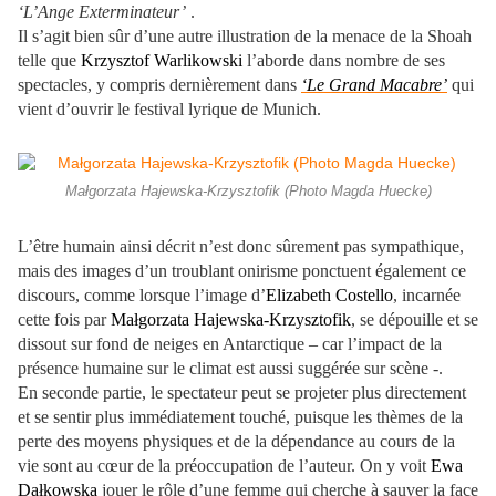
‘L’Ange Exterminateur’
.
Il s’agit bien sûr d’une autre illustration de la menace de la Shoah
telle que
Krzysztof Warlikowski
l’aborde dans nombre de ses
spectacles, y compris dernièrement dans
‘Le Grand Macabre’
qui
vient d’ouvrir le festival lyrique de Munich.
Małgorzata Hajewska-Krzysztofik (Photo Magda Huecke)
L’être humain ainsi décrit n’est donc sûrement pas sympathique,
mais des images d’un troublant onirisme ponctuent également ce
discours, comme lorsque l’image d’
Elizabeth Costello
, incarnée
cette fois par
Małgorzata Hajewska-Krzysztofik
, se dépouille et se
dissout sur fond de neiges en Antarctique – car l’impact de la
présence humaine sur le climat est aussi suggérée sur scène -.
En seconde partie, le spectateur peut se projeter plus directement
et se sentir plus immédiatement touché, puisque les thèmes de la
perte des moyens physiques et de la dépendance au cours de la
vie sont au cœur de la préoccupation de l’auteur. On y voit
Ewa
Dałkowska
jouer le rôle d’une femme qui cherche à sauver la face