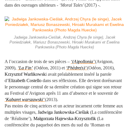
dans des ouvrages ultérieurs -
‘Moral Tales’
(2017) -.
Jadwiga Jankowska-Cieślak, Andrzej Chyra (le singe), Jacek
Poniedziałek, Mariusz Bonaszewski, Hiroaki Murakami et Ewelina
Pankowska (Photo Magda Huecke)
A l’occasion de trois de ses pièces –
‘(A)pollonia’
(Avignon,
2009),
‘La Fin’
(Odéon, 2011) et
‘Phèdre(s)’
(Odéon, 2016),
Krzysztof Warlikowsk
i avait préalablement inséré la parole
d’
Elizabeth Costello
dans ses réflexions. Elle devient dorénavant
le personnage central de sa dernière création qui signe son retour
au Festival d’Avignon après 11 ans d’absence et le souvenir de
‘Kabaret warszawski’
(2013).
Pas moins de cinq actrices et un acteur incarnent cette femme aux
multiples visages,
Jadwiga Jankowska-Cieślak
(La conférencière
de ‘Réalisme’),
Małgorzata Hajewska-Krzysztofik
(La
conférencière du paquebot des mers du sud du ‘Roman en