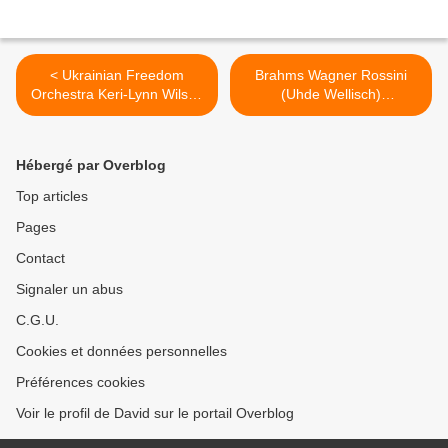
< Ukrainian Freedom
Brahms Wagner Rossini
Orchestra Keri-Lynn Wilson
(Uhde Wellisch)
9e Beethoven St Eustache
Steingraeber Haus –
Bayreuth >
Hébergé par Overblog
Top articles
Pages
Contact
Signaler un abus
C.G.U.
Cookies et données personnelles
Préférences cookies
Voir le profil de David sur le portail Overblog