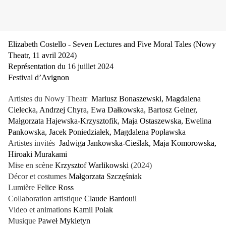
Elizabeth Costello - Seven Lectures and Five Moral Tales (Nowy
Theatr, 11 avril 2024)
Représentation du 16 juillet 2024
Festival d’Avignon
Artistes du Nowy Theatr
Mariusz Bonaszewski, Magdalena
Cielecka, Andrzej Chyra, Ewa Dałkowska, Bartosz Gelner,
Małgorzata Hajewska-Krzysztofik, Maja Ostaszewska, Ewelina
Pankowska, Jacek Poniedziałek, Magdalena Popławska
Artistes invités
Jadwiga Jankowska-Cieślak, Maja Komorowska,
Hiroaki Murakami
Mise en scène
Krzysztof Warlikowski
(2024)
Décor et costumes
Małgorzata Szczęśniak
Lumière
Felice Ross
Collaboration artistique
Claude Bardouil
Video et animations
Kamil Polak
Musique
Paweł Mykietyn