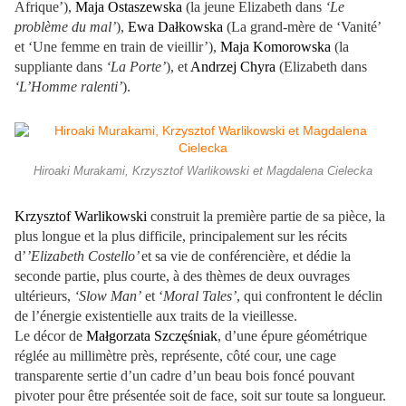
Afrique’),
Maja Ostaszewska
(la jeune Elizabeth dans
‘Le
problème du mal’
),
Ewa Dałkowska
(La grand-mère de ‘Vanité’
et ‘Une femme en train de vieillir’),
Maja Komorowska
(la
suppliante dans
‘La Porte’
), et
Andrzej Chyra
(Elizabeth dans
‘L’Homme ralenti’
).
Hiroaki Murakami, Krzysztof Warlikowski et Magdalena Cielecka
Krzysztof Warlikowski
construit la première partie de sa pièce, la
plus longue et la plus difficile, principalement sur les récits
d’
’Elizabeth Costello’
et sa vie de conférencière, et dédie la
seconde partie, plus courte, à des thèmes de deux ouvrages
ultérieurs,
‘Slow Man’
et ‘
Moral Tales’
, qui confrontent le déclin
de l’énergie existentielle aux traits de la vieillesse.
Le décor de
Małgorzata Szczęśniak
, d’une épure géométrique
réglée au millimètre près, représente, côté cour, une cage
transparente sertie d’un cadre d’un beau bois foncé pouvant
pivoter pour être présentée soit de face, soit sur toute sa longueur.