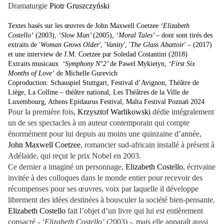
Dramaturgie
Piotr Gruszczyński
Textes basés sur les œuvres de John Maxwell Coetzee
‘Elizabeth
Costello’
(2003),
‘Slow Man’
(2005),
‘Moral Tales’
– dont sont tirés des
extraits de '
Woman Grows Older'
, '
Vanity'
, '
The Glass Abattoir'
– (2017)
et une interview de J.M. Coetzee par Soledad Costantini (2018)
Extraits musicaux
‘Symphony N°2’
de Pawel Mykietyn,
‘First Six
Months of Love’
de Michelle Gurevich
Coproduction: Schauspiel Stuttgart, Festival d’Avignon, Théâtre de
Liège, La Colline – théâtre national, Les Théâtres de la Ville de
Luxembourg, Athens Epidaurus Festival, Malta Festival Poznań 2024
Pour la première fois,
Krzysztof Warlikowski
dédie intégralement
un de ses spectacles à un auteur contemporain qui compte
énormément pour lui depuis au moins une quinzaine d’année,
John Maxwell Coetzee
, romancier sud-africain installé à présent à
Adélaïde, qui reçut le prix Nobel en 2003.
Ce dernier a imaginé un personnage,
Elizabeth Costello
, écrivaine
invitée à des colloques dans le monde entier pour recevoir des
récompenses pour ses œuvres, voix par laquelle il développe
librement des idées destinées à bousculer la société bien-pensante.
Elizabeth Costello
fait l’objet d’un livre qui lui est entièrement
consacré -
‘Elizabeth Costello’
(2003) -, mais elle apparaît aussi