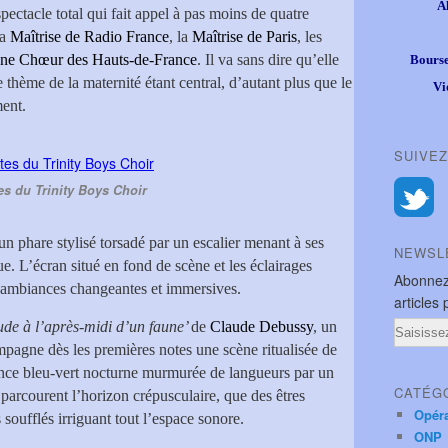
A
ectacle total qui fait appel à pas moins de quatre
la
Maîtrise de Radio France
, la
Maîtrise de Paris
, les
ne Chœur des Hauts-de-France
. Il va sans dire qu’elle
Bourse
e thème de la maternité étant central, d’autant plus que le
Vi
ment.
SUIVEZ
es du Trinity Boys Choir
n phare stylisé torsadé par un escalier menant à ses
NEWSL
e. L’écran situé en fond de scène et les éclairages
Abonnez
es ambiances changeantes et immersives.
articles 
ude à l’après-midi d’un faune’
de
Claude Debussy
, un
Email
pagne dès les premières notes une scène ritualisée de
ce bleu-vert nocturne murmurée de langueurs par un
CATÉG
parcourent l’horizon crépusculaire, que des êtres
Opér
soufflés irriguant tout l’espace sonore.
ONP