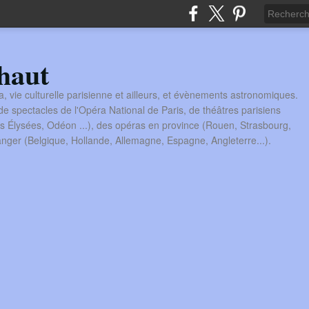
haut
a, vie culturelle parisienne et ailleurs, et évènements astronomiques.
 spectacles de l'Opéra National de Paris, de théâtres parisiens
s Élysées, Odéon ...), des opéras en province (Rouen, Strasbourg,
tranger (Belgique, Hollande, Allemagne, Espagne, Angleterre...).