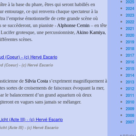
2025
re à la base du phare, êtres qui seront habillés en
2024
ur entourage, ce qui renverra chaque spectateur à la
2023
îtra l’emprise émotionnelle de cette grande scène où
2022
s se succèderont, un pianiste -
Alphonse Cemin
– en tête
2021
 Lucifer grotesque, une percussionniste,
Akino Kamiya
,
2020
ifférentes scènes.
2019
2018
2017
2016
d (Coeur) - (c) Hervé Escario
2015
2014
asticienne de
Silvia Costa
s’expriment magnifiquement à
2013
tes sortes de croisements de faisceaux évoquant la mer,
2012
par le balancement d’un grand aquarium où deux
2011
2010
’agiteront en vagues sans jamais se mélanger.
2009
2008
2007
ht (Acte III) - (c) Hervé Escario