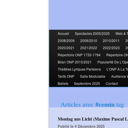
Accueil
Spectacles 2005/2025
Web & 
2008/2009
2009/2010
2010/2011
2
2020/2021
2021/2022
2022/2023
2
Répertoire ONP 1733-1794
Répertoire O
Bilan ONP 2015/2021
Popularité De L'Op
Théâtres Lyriques Parisiens
L'ONP À La T
Tarifs ONP
Salle Modulable
Audience
Ballets
Septembre 2025
Contact
#cemin
Articles avec
tag
Montag aus Licht (Maxime Pascal L
Publié le 4 Décembre 2025