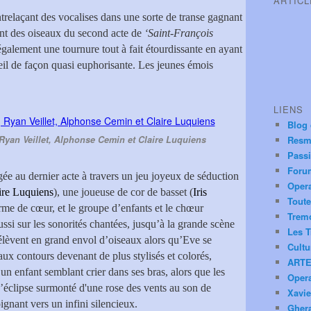
ARTIC
relaçant des vocalises dans une sorte de transe gagnant
hant des oiseaux du second acte de
‘Saint-François
galement une tournure tout à fait étourdissante en ayant
veil de façon quasi euphorisante. Les jeunes émois
LIENS
Blog
 Ryan Veillet, Alphonse Cemin et Claire Luquiens
Resm
Pass
Foru
gée au dernier acte à travers un jeu joyeux de séduction
Oper
ire Luquiens
), une joueuse de cor de basset (
Iris
Toute
rme de cœur, et le groupe d’enfants et le chœur
Trem
si sur les sonorités chantées, jusqu’à la grande scène
Les T
’élèvent en grand envol d’oiseaux alors qu’Eve se
Cultu
x contours devenant de plus stylisés et colorés,
ARTE
un enfant semblant crier dans ses bras, alors que les
Oper
d’éclipse surmonté d'une rose des vents au son de
Xavie
ignant vers un infini silencieux.
Ghera