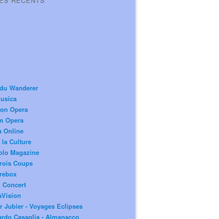
LES RÉCENTS
 du Wanderer
usica
ion Opera
m Opera
a Online
 la Culture
olo Magazine
rois Coups
rebox
 Concert
aVision
r Jubier - Voyages Eclipses
rdo Casaglia - Almanacco