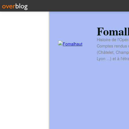
Fomal
Histoire de l'Opér
Comptes rendus de
(Châtelet, Champ
Lyon ...) et à l'é