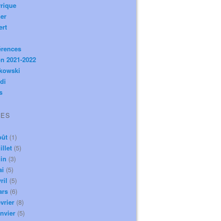
rique
er
ert
érences
n 2021-2022
ikowski
di
s
VES
oût
(1)
illet
(5)
in
(3)
ai
(5)
ril
(5)
ars
(6)
vrier
(8)
nvier
(5)