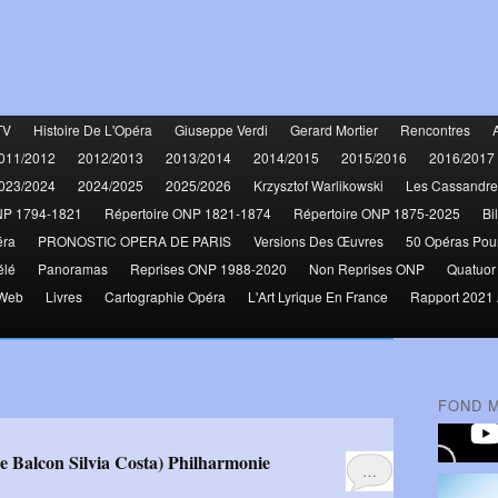
TV
Histoire De L'Opéra
Giuseppe Verdi
Gerard Mortier
Rencontres
011/2012
2012/2013
2013/2014
2014/2015
2015/2016
2016/2017
023/2024
2024/2025
2025/2026
Krzysztof Warlikowski
Les Cassandre
NP 1794-1821
Répertoire ONP 1821-1874
Répertoire ONP 1875-2025
Bi
éra
PRONOSTIC OPERA DE PARIS
Versions Des Œuvres
50 Opéras Pou
élé
Panoramas
Reprises ONP 1988-2020
Non Reprises ONP
Quatuor
 Web
Livres
Cartographie Opéra
L'Art Lyrique En France
Rapport 2021 
FOND 
e Balcon Silvia Costa) Philharmonie
…