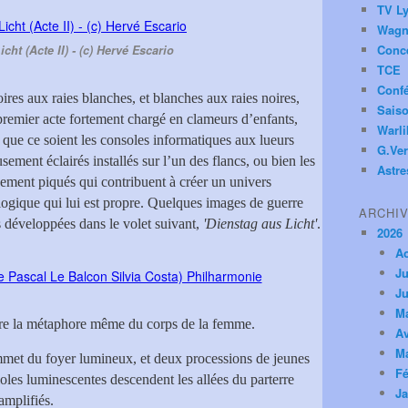
TV Ly
Wagn
Conc
cht (Acte II) - (c) Hervé Escario
TCE
Conf
ires aux raies blanches, et blanches aux raies noires,
Saiso
remier acte fortement chargé en clameurs d’enfants,
Warl
e, que ce soient les consoles informatiques aux lueurs
G.Ver
sement éclairés installés sur l’un des flancs, ou bien les
Astre
uement piqués qui contribuent à créer un univers
logique qui lui est propre. Quelques images de guerre
ARCHI
us développées dans le volet suivant,
'Dienstag aus Licht'
.
2026
A
Ju
Ju
M
être la métaphore même du corps de la femme.
Av
M
ommet du foyer lumineux, et deux processions de jeunes
Fé
ioles luminescentes descendent les allées du parterre
Ja
amplifiés.