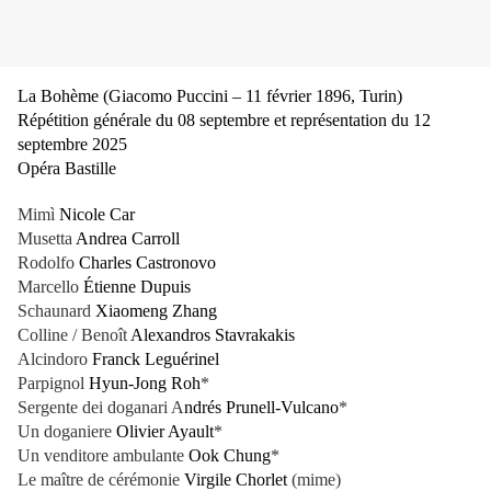
La Bohème (Giacomo Puccini – 11 février 1896, Turin)
Répétition générale du 08 septembre et représentation du 12
septembre 2025
Opéra Bastille
Mimì
Nicole Car
Musetta
Andrea Carroll
Rodolfo
Charles Castronovo
Marcello
Étienne Dupuis
Schaunard
Xiaomeng Zhang
Colline / Benoît
Alexandros Stavrakakis
Alcindoro
Franck Leguérinel
Parpignol
Hyun-Jong Roh
*
Sergente dei doganari A
ndrés Prunell-Vulcano
*
Un doganiere
Olivier Ayault
*
Un venditore ambulante
Ook Chung
*
Le maître de cérémonie
Virgile Chorlet
(mime)