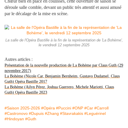
Chœur bien en place en coulisses, cette ouverture de saison se
déroule salle comble, devant un public très attentif et aussi amusé
par le décalage de la mise en scène.
La salle de l'Opéra Bastille à la fin de la représentation de 'La Bohème',
le vendredi 12 septembre 2025
Autres articles :
Présentation de la nouvelle production de La Bohème par Claus Guth
(29
novembre 2017)
La Bohème (Nicole Car, Benjamin Bernheim, Gustavo Dudamel, Claus
Guth) Opéra Bastille 2017
La Bohème (Ailyn Pérez, Joshua Guerrero, Michele Mariotti, Claus
Guth) Opéra Bastille 2023
#Saison 2025-2026
#Opéra
#Puccini
#ONP
#Car
#Carroll
#Castronovo
#Dupuis
#Zhang
#Stavrakakis
#Leguérinel
#Hindoyan
#Guth