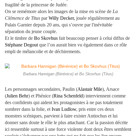
fragilité de la princesse de Judée.
On se remémore alors les images de la mise en scène de
La
Clémence de Titus
par
Willy Decker,
jouée régulièrement au
Palais Garnier depuis 20 ans, qui s’ouvre par l'inévitable
séparation du jeune couple.
Et le timbre de
Bo Skovhus
fait beaucoup penser à celui diffus de
Stéphane Degout
que l’on aurait bien vu également dans ce rôle
empli de mélancolie et de déchirements.
Barbara Hannigan (Bérénice) et Bo Skovhus (Titus)
Les personnages secondaires, Paulin (
Alastair Mile
), Arsace
(
Julien Behr
) et Phénice (
Rina Schenfeld
) interviennent comme
des confidents qui aident les protagonistes à ne pas totalement
sombrer dans la folie, et
Ivan Ludlow
, pris entre ces deux
monstres scéniques, parvient à faire exister Antiochus et lui
donner sans doute le rôle le plus attachant. Car la passion décrite
ici ressemble surtout à une force violente dont deux êtres semblent
vouloir s’échapper par une lutte qui ne fait que les lier encore