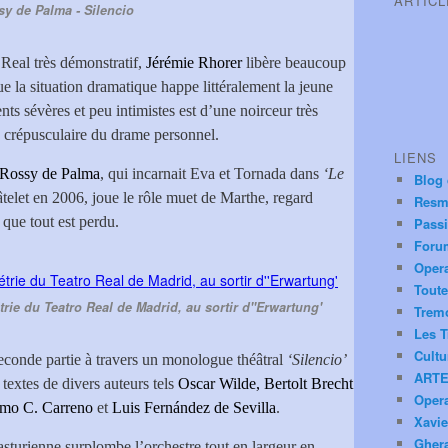
ARTIC
y de Palma - Silencio
 Real très démonstratif,
Jérémie Rhorer
libère beaucoup
 la situation dramatique happe littéralement la jeune
s sévères et peu intimistes est d’une noirceur très
 crépusculaire du drame personnel.
LIENS
Rossy de Palma
, qui incarnait Eva et Tornada dans
‘Le
Blog
telet en 2006, joue le rôle muet de Marthe, regard
Resm
 que tout est perdu.
Pass
Foru
Oper
Toute
rie du Teatro Real de Madrid, au sortir d''Erwartung'
Trem
Les T
Cultu
econde partie à travers un monologue théâtral
‘Silencio’
ARTE
 textes de divers auteurs tels
Oscar Wilde, Bertolt Brecht
Oper
mo C. Carreno
et
Luis Fernández de Sevilla
.
Xavie
Ghera
e asturienne surplombe l’orchestre tout en largeur en