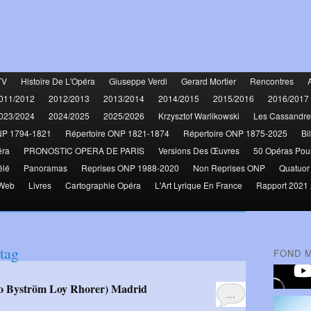
TV
Histoire De L'Opéra
Giuseppe Verdi
Gerard Mortier
Rencontres
011/2012
2012/2013
2013/2014
2014/2015
2015/2016
2016/2017
023/2024
2024/2025
2025/2026
Krzysztof Warlikowski
Les Cassandre
NP 1794-1821
Répertoire ONP 1821-1874
Répertoire ONP 1875-2025
Bi
éra
PRONOSTIC OPERA DE PARIS
Versions Des Œuvres
50 Opéras Pou
élé
Panoramas
Reprises ONP 1988-2020
Non Reprises ONP
Quatuor
 Web
Livres
Cartographie Opéra
L'Art Lyrique En France
Rapport 2021 
tag
FOND 
ho Byström Loy Rhorer) Madrid
…