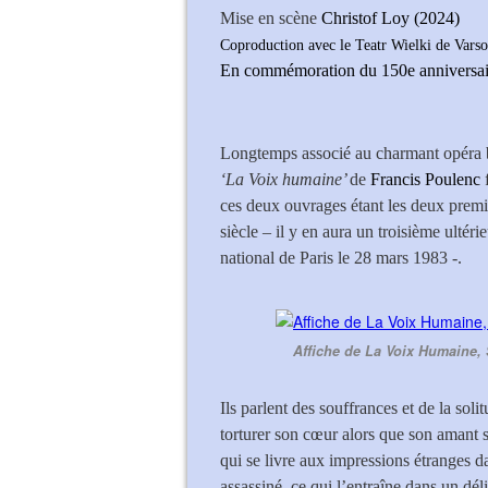
Mise en scène
Christof Loy (2024)
Coproduction avec le Teatr Wielki de Varso
En commémoration du 150e anniversair
Longtemps associé au charmant opéra
‘La Voix humaine’
de
Francis Poulenc
f
ces deux ouvrages étant les deux pr
siècle – il y en aura un troisième ultér
national de Paris le 28 mars 1983 -.
Affiche de La Voix Humaine, 
Ils parlent des souffrances et de la sol
torturer son cœur alors que son amant se
qui se livre aux impressions étranges d
assassiné, ce qui l’entraîne dans un dél