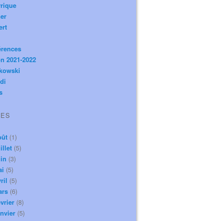
rique
er
ert
érences
n 2021-2022
ikowski
di
s
VES
oût
(1)
illet
(5)
in
(3)
ai
(5)
ril
(5)
ars
(6)
vrier
(8)
nvier
(5)