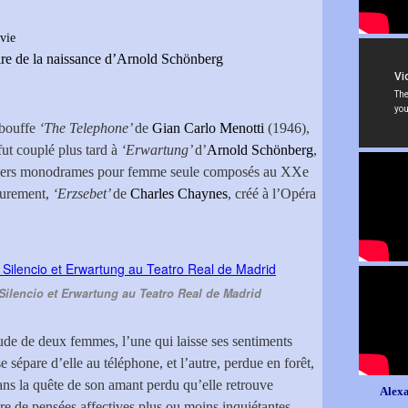
vie
e de la naissance d’Arnold Schönberg
 bouffe
‘The Telephone’
de
Gian Carlo Menotti
(1946),
ut couplé plus tard à
‘Erwartung’
d’
Arnold
Schönberg
,
emiers monodrames pour femme seule composés au XXe
ieurement,
‘Erzsebet’
de
Charles Chaynes
, créé à l’Opéra
Silencio et Erwartung au Teatro Real de Madrid
itude de deux femmes, l’une qui laisse ses sentiments
 sépare d’elle au téléphone, et l’autre, perdue en forêt,
ans la quête de son amant perdu qu’elle retrouve
Alexa
ire de pensées affectives plus ou moins inquiétantes.