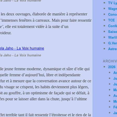
a Jaho - La Voix humaine
TV Ly
Wagn
 les deux ouvrages, élaborée de manière à représenter
Conc
TCE
 d’immenses fenêtres à carreaux. Mais pour faire ressentir
Conf
e’
, elle est totalement vidée à la suite d’un
Saiso
oideur.
Warl
G.Ver
Astre
a Jaho - La Voix humaine
ARCHI
2026
le jeune femme moderne, dynamique et sûre d’elle qui
A
quelle femme d’aujourd’hui, libre et indépendante
Ju
u fur et à mesure que la conversation avance autour de ce
Ju
 du visage se crispent, les habits deviennent plus légers,
M
oit au gouffre, à un optimisme de façade qui se défait, à
Av
es pour se laisser aller dans la chute, jusqu’à l’ultime
M
Fé
Ja
et terrible tant il fait ressentir l’étroitesse et le rien de la