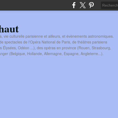
haut
a, vie culturelle parisienne et ailleurs, et évènements astronomiques.
 spectacles de l'Opéra National de Paris, de théâtres parisiens
s Élysées, Odéon ...), des opéras en province (Rouen, Strasbourg,
tranger (Belgique, Hollande, Allemagne, Espagne, Angleterre...).