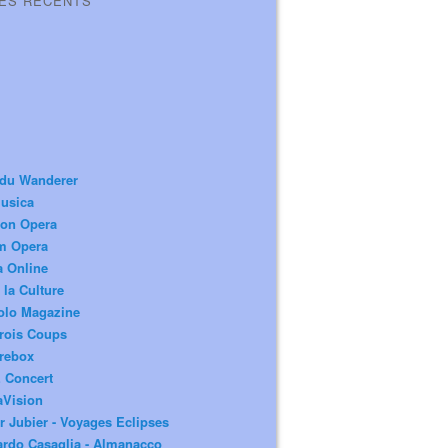
LES RÉCENTS
 du Wanderer
usica
ion Opera
m Opera
a Online
 la Culture
olo Magazine
rois Coups
rebox
 Concert
aVision
r Jubier - Voyages Eclipses
rdo Casaglia - Almanacco