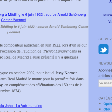
A
Bourse
Vi
Mödling le 6 juin 1922 : source Arnold Schönberg Center
(Vienne)
SUIVEZ
le compositeur autrichien en juin 1922, lors d’un séjour
l’occasion de l’audition de
‘Pierrot Lunaire’
dans sa
ro Real de Madrid a aussi présenté il y a quelques
NEWSL
Abonnez
tyque en octobre 2002, pour lequel
Jessy Norman
articles 
Teatro Real Madrid le monte pour la première fois dans
Email
oy
, en complément des célébrations des 150 ans de la
tembre 1874).
CATÉG
Opér
ONP