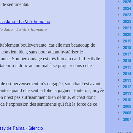
2025
ide sentimental.
2024
2023
2022
2021
a Jaho - La Voix humaine
2020
2019
ritablement bouleversante, car elle met beaucoup de
2018
onvient bien, sans pour autant hystériser le
2017
nce. Son personnage est très humain car l’affectivité
2016
ctateur n’a donc aucun mal à se projeter dans cette
2015
2014
2013
âtrale est nerveusement très engagée, son chant est avant
2012
antes quand elle sent la folie la gagner. Toutefois, noyée
2011
on n’est pas suffisamment bien définie, et c’est donc
2010
 de l’expression des sentiments qui fait la force de ce
2009
2008
2007