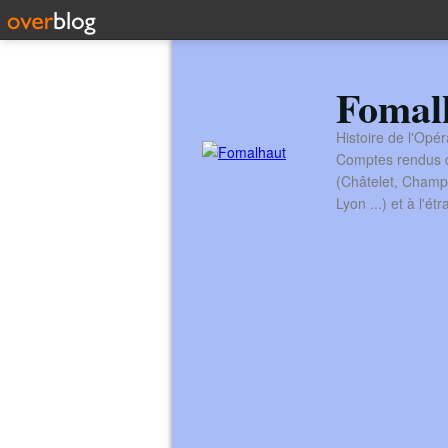
Fomal
Histoire de l'Opér
Comptes rendus de
(Châtelet, Champ
Lyon ...) et à l'é