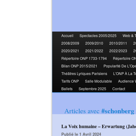
Accueil
Spectacles 2005/2025
Web & 
2008/2009
2009/2010
2010/2011
2
2020/2021
2021/2022
2022/2023
2
Répertoire ONP 1733-1794
Répertoire O
Bilan ONP 2015/2021
Popularité De L'Op
Théâtres Lyriques Parisiens
L'ONP À La T
Tarifs ONP
Salle Modulable
Audience
Ballets
Septembre 2025
Contact
#schonberg
Articles avec
La Voix humaine – Erwartung (Ja
Publié le 1 Avril 2024