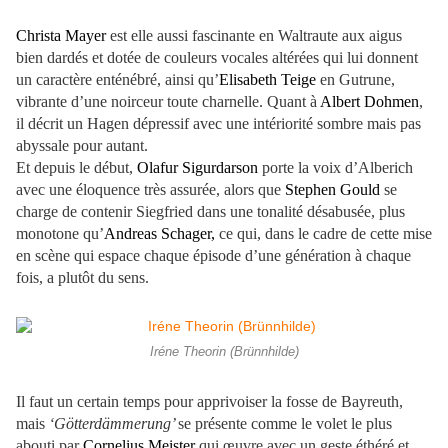
Christa Mayer
est elle aussi fascinante en Waltraute aux aigus
bien dardés et dotée de couleurs vocales altérées qui lui donnent
un caractère enténébré, ainsi qu’
Elisabeth Teige
en Gutrune,
vibrante d’une noirceur toute charnelle. Quant à
Albert Dohmen
,
il décrit un Hagen dépressif avec une intériorité sombre mais pas
abyssale pour autant.
Et depuis le début,
Olafur Sigurdarson
porte la voix d’Alberich
avec une éloquence très assurée, alors que
Stephen Gould
se
charge de contenir Siegfried dans une tonalité désabusée, plus
monotone qu’
Andreas Schager,
ce qui, dans le cadre de cette mise
en scène qui espace chaque épisode d’une génération à chaque
fois, a plutôt du sens.
Iréne Theorin (Brünnhilde)
Il faut un certain temps pour apprivoiser la fosse de Bayreuth,
mais
‘Götterdämmerung’
se présente comme le volet le plus
abouti par
Cornelius Meister
qui œuvre avec un geste éthéré et