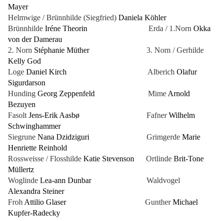
Mayer
Helmwige / Brünnhilde (Siegfried)
Daniela Köhler
Brünnhilde
Iréne Theorin
Erda / 1.Norn
Okka
von der Damerau
2. Norn
Stéphanie Müther
3. Norn / Gerhilde
Kelly God
Loge
Daniel Kirch
Alberich
Olafur
Sigurdarson
Hunding
Georg Zeppenfeld
Mime
Arnold
Bezuyen
Fasolt
Jens-Erik Aasbø
Fafner
Wilhelm
Schwinghammer
Siegrune
Nana Dzidziguri
Grimgerde
Marie
Henriette Reinhold
Rossweisse / Flosshilde
Katie Stevenson
Ortlinde
Brit-Tone
Müllertz
Woglinde
Lea-ann Dunbar
Waldvogel
Alexandra Steiner
Froh
Attilio Glaser
Gunther
Michael
Kupfer-Radecky