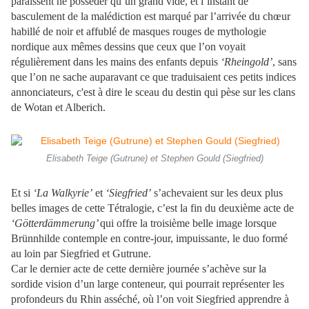
paraissent ne posséder qu’un grand vide, et l’instant de
basculement de la malédiction est marqué par l’arrivée du chœur
habillé de noir et affublé de masques rouges de mythologie
nordique aux mêmes dessins que ceux que l’on voyait
régulièrement dans les mains des enfants depuis
‘Rheingold’
, sans
que l’on ne sache auparavant ce que traduisaient ces petits indices
annonciateurs, c'est à dire le sceau du destin qui pèse sur les clans
de Wotan et Alberich.
Elisabeth Teige (Gutrune) et Stephen Gould (Siegfried)
Et si
‘La Walkyrie’
et
‘Siegfried’
s’achevaient sur les deux plus
belles images de cette Tétralogie, c’est la fin du deuxième acte de
‘Götterdämmerung’
qui offre la troisième belle image lorsque
Brünnhilde contemple en contre-jour, impuissante, le duo formé
au loin par Siegfried et Gutrune.
Car le dernier acte de cette dernière journée s’achève sur la
sordide vision d’un large conteneur, qui pourrait représenter les
profondeurs du Rhin asséché, où l’on voit Siegfried apprendre à