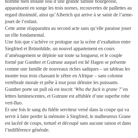
homme bien installé issu d’une grande famille bourgeoise,
apparaissent en songe les trois nornes, recouvertes de paillettes au
regard dissimulé, ainsi qu’Alberich qui arrive à se saisir de l’arme-
jouet de l’enfant.
Cette arme réapparaitra au second acte sans qu’elle paraisse jouer
un rôle fondamental.
Une fois que s’achève ce prologue sur la scène d’exaltation entre
Siegfried et Brünnhilde, un nouvel appartement en cours
d’aménagement se déploie sur toute sa longueur, et le couple
formé par Gunther et Gutrune auquel est lié Hagen se présente
comme une famille de nouveaux riches sadiques – un tableau les
montre tous trois chassant le zèbre en Afrique – sans colonne
vertébrale morale et prête à tout pour détruire les puissants.
Gunther porte un pull où est inscrit
‘Who the fuck is grane ?’
en
lettres luminescentes, et Gutrune est affublée d’une superbe robe
vert-fluo.
Et une fois le sang du fidèle serviteur versé dans la coupe qui va
servir à faire perdre la mémoire à Siegfried, le malheureux Grane
est lacéré de coups, torturé et découpé sans aucune raison et dans
l’indifférence générale.