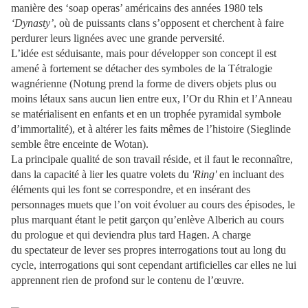
manière des ‘soap operas’ américains des années 1980 tels
‘Dynasty’
, où de puissants clans s’opposent et cherchent à faire
perdurer leurs lignées avec une grande perversité.
L’idée est séduisante, mais pour développer son concept il est
amené à fortement se détacher des symboles de la Tétralogie
wagnérienne (Notung prend la forme de divers objets plus ou
moins létaux sans aucun lien entre eux, l’Or du Rhin et l’Anneau
se matérialisent en enfants et en un trophée pyramidal symbole
d’immortalité), et à altérer les faits mêmes de l’histoire (Sieglinde
semble être enceinte de Wotan).
La principale qualité de son travail réside, et il faut le reconnaître,
dans la capacité à lier les quatre volets du
'Ring'
en incluant des
éléments qui les font se correspondre, et en insérant des
personnages muets que l’on voit évoluer au cours des épisodes, le
plus marquant étant le petit garçon qu’enlève Alberich au cours
du prologue et qui deviendra plus tard Hagen. A charge
du spectateur de lever ses propres interrogations tout au long du
cycle, interrogations qui sont cependant artificielles car elles ne lui
apprennent rien de profond sur le contenu de l’œuvre.