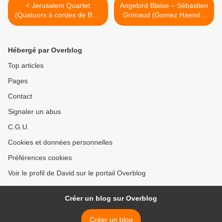
< Jerusalem Quartet
Angelord Blaise – Sébastien
(Quatuors à cordes de Béla
Grimaud (Gomez Haendel
Bartók) Salzbourg
Gluck ..) Saint-Merry >
Mozarteum
Hébergé par Overblog
Top articles
Pages
Contact
Signaler un abus
C.G.U.
Cookies et données personnelles
Préférences cookies
Voir le profil de David sur le portail Overblog
Créer un blog sur Overblog
Créer un blog