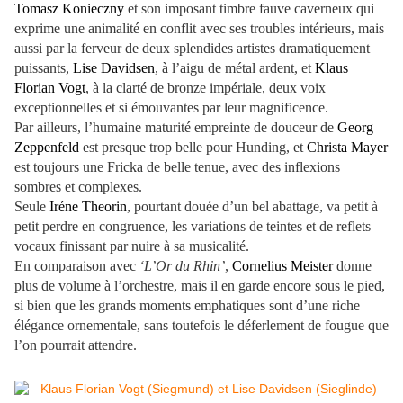
Tomasz Konieczny
et son imposant timbre fauve caverneux qui
exprime une animalité en conflit avec ses troubles intérieurs, mais
aussi par la ferveur de deux splendides artistes dramatiquement
puissants,
Lise Davidsen
, à l’aigu de métal ardent, et
Klaus
Florian Vogt
, à la clarté de bronze impériale, deux voix
exceptionnelles et si émouvantes par leur magnificence.
Par ailleurs, l’humaine maturité empreinte de douceur de
Georg
Zeppenfeld
est presque trop belle pour Hunding, et
Christa Mayer
est toujours une Fricka de belle tenue, avec des inflexions
sombres et complexes.
Seule
Iréne Theorin
, pourtant douée d’un bel abattage, va petit à
petit perdre en congruence, les variations de teintes et de reflets
vocaux finissant par nuire à sa musicalité.
En comparaison avec
‘L’Or du Rhin’
,
Cornelius Meister
donne
plus de volume à l’orchestre, mais il en garde encore sous le pied,
si bien que les grands moments emphatiques sont d’une riche
élégance ornementale, sans toutefois le déferlement de fougue que
l’on pourrait attendre.