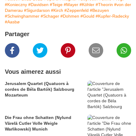
#Konieczny
#Davidsen
#Teige
#Mayer
#Köhler
#Theorin
#von der
Damerau
#Sigurdarson
#Kirch
#Zeppenfeld
#Bezuyen
#Schwinghammer
#Schager
#Dohmen
#Gould
#Kupfer-Radecky
#Aasbø
Partager
Vous aimerez aussi
Jerusalem Quartet (Quatuors à
cordes de Béla Bartók) Salzbourg
Mozarteum
Die Frau ohne Schatten (Nylund
Värelä Cutler Volle Weigle
Warlikowski) Munich