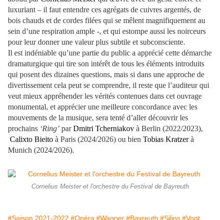
luxuriant – il faut entendre ces agrégats de cuivres argentés, de
bois chauds et de cordes filées qui se mêlent magnifiquement au
sein d’une respiration ample -, et qui estompe aussi les noirceurs
pour leur donner une valeur plus subtile et subconsciente.
Il est indéniable qu’une partie du public a apprécié cette démarche
dramaturgique qui tire son intérêt de tous les éléments introduits
qui posent des dizaines questions, mais si dans une approche de
divertissement cela peut se comprendre, il reste que l’auditeur qui
veut mieux appréhender les vérités contenues dans cet ouvrage
monumental, et apprécier une meilleure concordance avec les
mouvements de la musique, sera tenté d’aller découvrir les
prochains
‘Ring’
par
Dmitri Tcherniakov
à Berlin (2022/2023),
Calixto Bieito
à Paris (2024/2026) ou bien
Tobias Kratzer
à
Munich (2024/2026).
Cornelius Meister et l'orchestre du Festival de Bayreuth
#Saison 2021-2022
#Opéra
#Wagner
#Bayreuth
#Silins
#Vogt