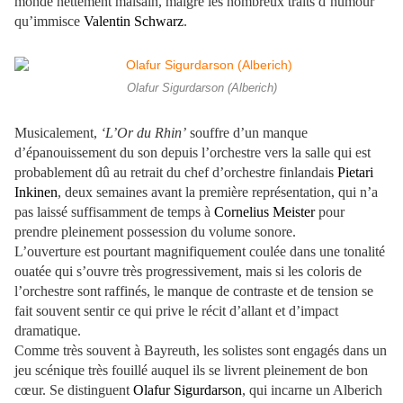
monde nettement malsain, malgré les nombreux traits d’humour
qu’immisce
Valentin Schwarz
.
Olafur Sigurdarson (Alberich)
Musicalement,
‘L’Or du Rhin’
souffre d’un manque
d’épanouissement du son depuis l’orchestre vers la salle qui est
probablement dû au retrait du chef d’orchestre finlandais
Pietari
Inkinen
, deux semaines avant la première représentation, qui n’a
pas laissé suffisamment de temps à
Cornelius Meister
pour
prendre pleinement possession du volume sonore.
L’ouverture est pourtant magnifiquement coulée dans une tonalité
ouatée qui s’ouvre très progressivement, mais si les coloris de
l’orchestre sont raffinés, le manque de contraste et de tension se
fait souvent sentir ce qui prive le récit d’allant et d’impact
dramatique.
Comme très souvent à Bayreuth, les solistes sont engagés dans un
jeu scénique très fouillé auquel ils se livrent pleinement de bon
cœur. Se distinguent
Olafur Sigurdarson
, qui incarne un Alberich