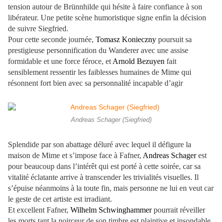
tension autour de Brünnhilde qui hésite à faire confiance à son
libérateur. Une petite scène humoristique signe enfin la décision
de suivre Siegfried.
Pour cette seconde journée,
Tomasz Konieczny
poursuit sa
prestigieuse personnification du Wanderer avec une assise
formidable et une force féroce, et
Arnold Bezuyen
fait
sensiblement ressentir les faiblesses humaines de Mime qui
résonnent fort bien avec sa personnalité incapable d’agir
Andreas Schager (Siegfried)
Splendide par son abattage déluré avec lequel il défigure la
maison de Mime et s’impose face à Fafner,
Andreas Schager
est
pour beaucoup dans l’intérêt qui est porté à cette soirée, car sa
vitalité éclatante arrive à transcender les trivialités visuelles. Il
s’épuise néanmoins à la toute fin, mais personne ne lui en veut car
le geste de cet artiste est irradiant.
Et excellent Fafner,
Wilhelm Schwinghammer
pourrait réveiller
les morts tant la noirceur de son timbre est plaintive et insondable,