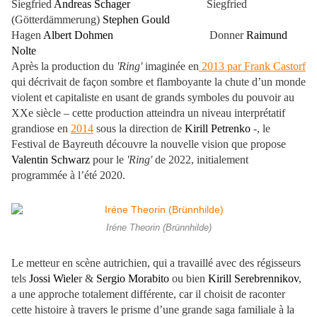
Siegfried
Andreas Schager
Siegfried
(Götterdämmerung)
Stephen Gould
Hagen
Albert Dohmen
Donner
Raimund
Nolte
Après la production du
'Ring'
imaginée en
2013 par
Frank Castorf
qui décrivait de façon sombre et flamboyante la chute d’un monde
violent et capitaliste en usant de grands symboles du pouvoir au
XXe siècle – cette production atteindra un niveau interprétatif
grandiose en
2014
sous la direction de
Kirill Petrenko
-, le
Festival de Bayreuth découvre la nouvelle vision que propose
Valentin Schwarz
pour le
'Ring'
de 2022, initialement
programmée à l’été 2020.
Iréne Theorin (Brünnhilde)
Le metteur en scène autrichien, qui a travaillé avec des régisseurs
tels
Jossi Wiele
r &
Sergio Morabito
ou bien
Kirill Serebrennikov
,
a une approche totalement différente, car il choisit de raconter
cette histoire à travers le prisme d’une grande saga familiale à la