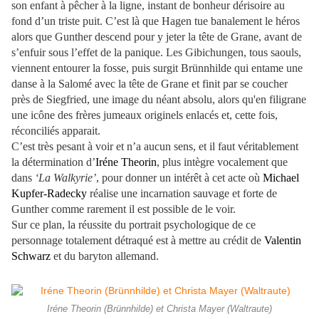
son enfant à pêcher à la ligne, instant de bonheur dérisoire au
fond d’un triste puit. C’est là que Hagen tue banalement le héros
alors que Gunther descend pour y jeter la tête de Grane, avant de
s’enfuir sous l’effet de la panique. Les Gibichungen, tous saouls,
viennent entourer la fosse, puis surgit Brünnhilde qui entame une
danse à la Salomé avec la tête de Grane et finit par se coucher
près de Siegfried, une image du néant absolu, alors qu'en filigrane
une icône des frères jumeaux originels enlacés et, cette fois,
réconciliés apparait.
C’est très pesant à voir et n’a aucun sens, et il faut véritablement
la détermination d’
Iréne Theorin
, plus intègre vocalement que
dans
‘La Walkyrie’
, pour donner un intérêt à cet acte où
Michael
Kupfer-Radecky
réalise une incarnation sauvage et forte de
Gunther comme rarement il est possible de le voir.
Sur ce plan, la réussite du portrait psychologique de ce
personnage totalement détraqué est à mettre au crédit de
Valentin
Schwarz
et du baryton allemand.
Iréne Theorin (Brünnhilde) et Christa Mayer (Waltraute)