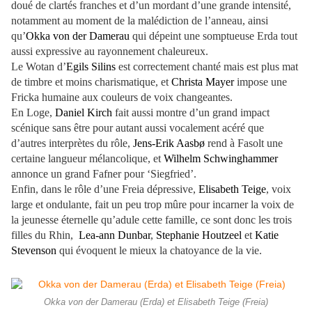
doué de clartés franches et d’un mordant d’une grande intensité,
notamment au moment de la malédiction de l’anneau, ainsi
qu’
Okka von der Damerau
qui dépeint une somptueuse Erda tout
aussi expressive au rayonnement chaleureux.
Le Wotan d’
Egils Silins
est correctement chanté mais est plus mat
de timbre et moins charismatique, et
Christa Mayer
impose une
Fricka humaine aux couleurs de voix changeantes.
En Loge,
Daniel Kirch
fait aussi montre d’un grand impact
scénique sans être pour autant aussi vocalement acéré que
d’autres interprètes du rôle,
Jens-Erik Aasbø
rend à Fasolt une
certaine langueur mélancolique, et
Wilhelm Schwinghammer
annonce un grand Fafner pour ‘Siegfried’.
Enfin, dans le rôle d’une Freia dépressive,
Elisabeth Teige
, voix
large et ondulante, fait un peu trop mûre pour incarner la voix de
la jeunesse éternelle qu’adule cette famille, ce sont donc les trois
filles du Rhin,
Lea-ann Dunbar
,
Stephanie Houtzeel
et
Katie
Stevenson
qui évoquent le mieux la chatoyance de la vie.
Okka von der Damerau (Erda) et Elisabeth Teige (Freia)