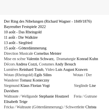
Der Ring des Nibelungen (Richard Wagner - 1849/1876)
Bayreuther Festspiele 2022
10 août - Das Rheingold
11 août - Die Walküre
13 août - Siegfried
15 août - Götterdämmerung
Direction Musicale
Cornelius Meister
Mise en scène
Valentin Schwarz,
Dramaturgie
Konrad Kuhn
Décors
Andrea Cozzi,
Costumes
Andy Besuch
Lumières
Reinhard Traub
, Video
Luis August Krawen
Wotan (Rheingold)
Egils Silins
Wotan / Der
Wanderer
Tomasz Konieczny
Siegmund
Klaus Florian Vogt
Sieglinde
Lise
Davidsen
Waltraute / Wellgunde
Stephanie Houtzeel
Freia / Gutrune
Elisabeth Teige
Fricka / Waltraute (Götterdämmerung) / Schwertleite
Christa