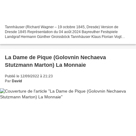
Tannhäuser (Richard Wagner – 19 octobre 1845, Dresde) Version de
Dresde 1845 Représentation du 04 août 2024 Bayreuther Festspiele
Landgraf Hermann Günther Groissböck Tannhäuser Klaus Florian Vogt
Wolfram von Eschenbach Markus Eiche Walther von der Volgelweide...
La Dame de Pique (Golovnin Nechaeva
Stutzmann Marton) La Monnaie
Publié le 12/09/2022 à 21:23
Par
David