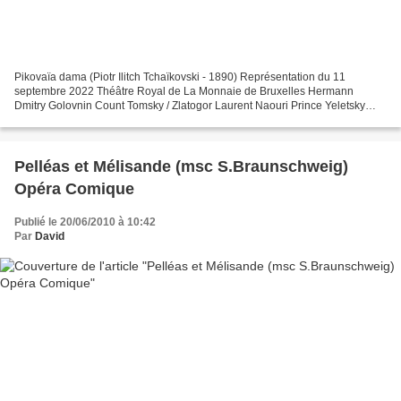
Pikovaïa dama (Piotr Ilitch Tchaïkovski - 1890) Représentation du 11
septembre 2022 Théâtre Royal de La Monnaie de Bruxelles Hermann
Dmitry Golovnin Count Tomsky / Zlatogor Laurent Naouri Prince Yeletsky
Jacques Imbrailo Countess Anne Sofie von Otter...
Pelléas et Mélisande (msc S.Braunschweig)
Opéra Comique
Publié le 20/06/2010 à 10:42
Par
David