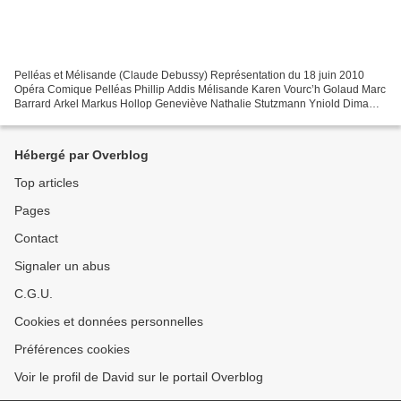
Pelléas et Mélisande (Claude Debussy) Représentation du 18 juin 2010
Opéra Comique Pelléas Phillip Addis Mélisande Karen Vourc’h Golaud Marc
Barrard Arkel Markus Hollop Geneviève Nathalie Stutzmann Yniold Dima
Bawab Un médecin Luc Bertin-Hugault Un berger...
Hébergé par Overblog
Top articles
Pages
Contact
Signaler un abus
C.G.U.
Cookies et données personnelles
Préférences cookies
Voir le profil de David sur le portail Overblog