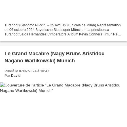
Turandot (Giacomo Puccini – 25 avril 1926, Scala de Milan) Représentation
du 06 octobre 2024 Bayerische Staatsoper München La principessa
Turandot Saioa Hernández L'imperatore Altoum Kevin Conners Timur, Re
tartaro spodestato Vitalij Kowaljow Il principe...
Le Grand Macabre (Nagy Bruns Aristidou
Nagano Warlikowski) Munich
Publié le 07/07/2024 à 10:42
Par
David