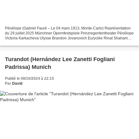
Pénélope (Gabriel Fauré – Le 04 mars 1913, Monte-Carlo) Représentation
du 29 juillet 2025 Münchner Opernfestspiele Prinzregententheater Pénélope
Victoria Karkacheva Ulysse Brandon Jovanovich Euryclée Rinat Shaham
Eumée Thomas Mole Cléone Valerie Eickhoff...
Turandot (Hernández Lee Zanetti Fogliani
Padrissa) Munich
Publié le 08/10/2024 à 22:15
Par
David