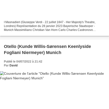
I Masnadieri (Giuseppe Verdi - 22 juillet 1847 - Her Majesty's Theatre,
Londres) Représentation du 28 janvier 2023 Bayerische Staatsoper -
Munich Massimiliano Christian Van Horn Carlo Charles Castronovo
Francesco Igor Golovatenko Amalia Lisette Oropesa...
Otello (Kunde Willis-Sørensen Keenlyside
Fogliani Niermeyer) Munich
Publié le 04/07/2022 à 21:42
Par
David