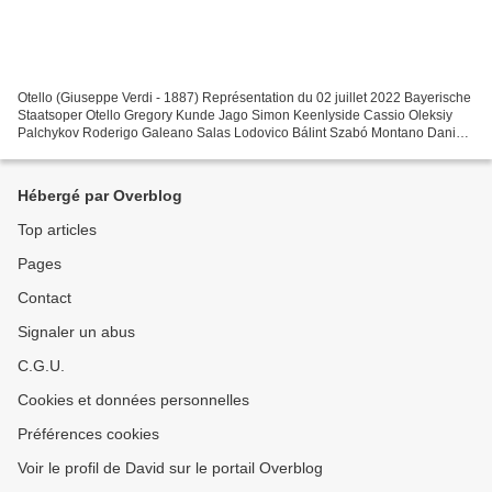
Otello (Giuseppe Verdi - 1887) Représentation du 02 juillet 2022 Bayerische
Staatsoper Otello Gregory Kunde Jago Simon Keenlyside Cassio Oleksiy
Palchykov Roderigo Galeano Salas Lodovico Bálint Szabó Montano Daniel
Noyola Ein Herold Andrew Hamilton Desdemona...
Hébergé par Overblog
Top articles
Pages
Contact
Signaler un abus
C.G.U.
Cookies et données personnelles
Préférences cookies
Voir le profil de David sur le portail Overblog