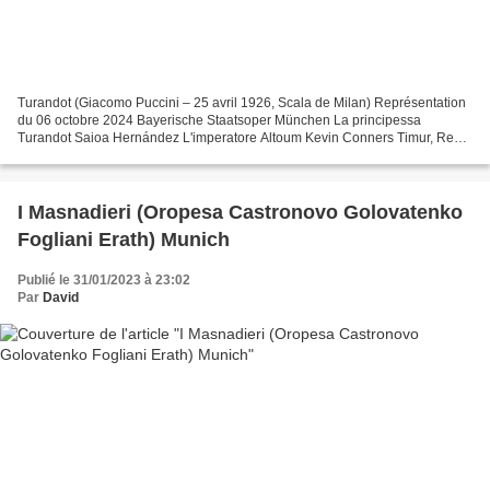
Turandot (Giacomo Puccini – 25 avril 1926, Scala de Milan) Représentation
du 06 octobre 2024 Bayerische Staatsoper München La principessa
Turandot Saioa Hernández L'imperatore Altoum Kevin Conners Timur, Re
tartaro spodestato Vitalij Kowaljow Il principe...
I Masnadieri (Oropesa Castronovo Golovatenko
Fogliani Erath) Munich
Publié le 31/01/2023 à 23:02
Par
David