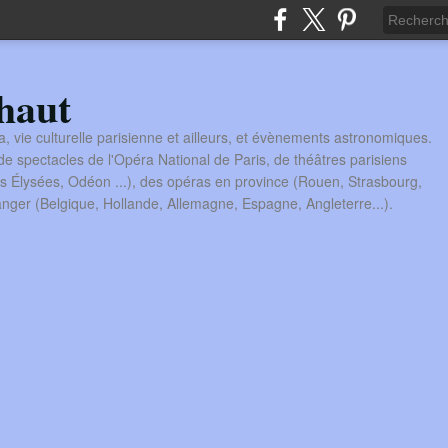
haut
a, vie culturelle parisienne et ailleurs, et évènements astronomiques.
 spectacles de l'Opéra National de Paris, de théâtres parisiens
s Élysées, Odéon ...), des opéras en province (Rouen, Strasbourg,
tranger (Belgique, Hollande, Allemagne, Espagne, Angleterre...).