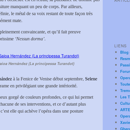
ARTIC
ssiture manquant un peu de corps. Par ailleurs,
inie, le métal de sa voix restant de toute façon très
mément mate.
 pleinement convaincante, et qu’il fait preuve
brissime
‘Nessun dorma’
.
LIENS
Blog
Resm
 Saioa Hernández (La principessa Turandot)
Pass
Foru
Oper
nández
à la Fenice de Venise début septembre,
Selene
Toute
ame en privilégiant une grande intériorité.
Trem
Les T
eux gorgé de couleurs profondes, ce qui lui permet
Cultu
acune de ses interventions, et ce d’autant plus
ARTE
est elle qui achève l’opéra dans une posture
Oper
Xavie
Ghera