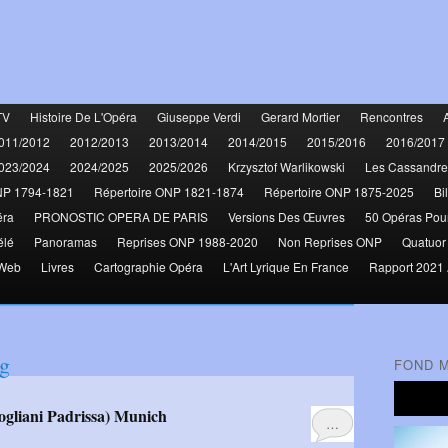
TV
Histoire De L'Opéra
Giuseppe Verdi
Gerard Mortier
Rencontres
011/2012
2012/2013
2013/2014
2014/2015
2015/2016
2016/2017
023/2024
2024/2025
2025/2026
Krzysztof Warlikowski
Les Cassandre
NP 1794-1821
Répertoire ONP 1821-1874
Répertoire ONP 1875-2025
Bi
éra
PRONOSTIC OPERA DE PARIS
Versions Des Œuvres
50 Opéras Pou
élé
Panoramas
Reprises ONP 1988-2020
Non Reprises ONP
Quatuor
 Web
Livres
Cartographie Opéra
L'Art Lyrique En France
Rapport 2021 
g
FOND 
ogliani Padrissa) Munich
…