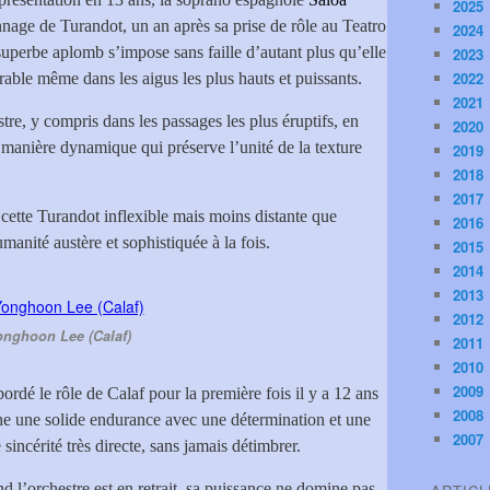
2025
nnage de Turandot, un an après sa prise de rôle au Teatro
2024
superbe aplomb s’impose sans faille d’autant plus qu’elle
2023
2022
rable même dans les aigus les plus hauts et puissants.
2021
re, y compris dans les passages les plus éruptifs, en
2020
e manière dynamique qui préserve l’unité de la texture
2019
2018
2017
cette Turandot inflexible mais moins distante que
2016
manité austère et sophistiquée à la fois.
2015
2014
2013
2012
onghoon Lee (Calaf)
2011
2010
2009
bordé le rôle de Calaf pour la première fois il y a 12 ans
2008
e une solide endurance avec une détermination et une
2007
sincérité très directe, sans jamais détimbrer.
d l’orchestre est en retrait, sa puissance ne domine pas