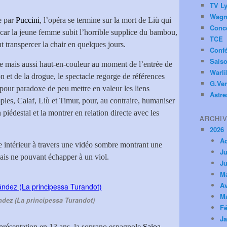
TV Ly
Wagn
e par
Puccini
, l’opéra se termine sur la mort de Liù qui
Conc
, car la jeune femme subit l’horrible supplice du bambou,
TCE
 transpercer la chair en quelques jours.
Conf
Saiso
nte mais aussi haut-en-couleur au moment de l’entrée de
Warl
n et de la drogue, le spectacle regorge de références
G.Ver
pour paradoxe de peu mettre en valeur les liens
Astre
les, Calaf, Liù et Timur, pour, au contraire, humaniser
piédestal et la montrer en relation directe avec les
ARCHI
2026
A
 intérieur à travers une vidéo sombre montrant une
Ju
mais ne pouvant échapper à un viol.
Ju
M
Av
M
dez (La principessa Turandot)
Fé
Ja
représentation en 13 ans, la soprano espagnole
Saioa