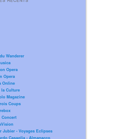
LES RÉCENTS
 du Wanderer
usica
ion Opera
m Opera
a Online
 la Culture
olo Magazine
rois Coups
rebox
 Concert
aVision
r Jubier - Voyages Eclipses
rdo Casaglia - Almanacco