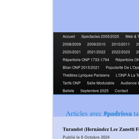
Accueil
Spectacles 2005/2025
Web & 
2008/2009
2009/2010
2010/2011
2
2020/2021
2021/2022
2022/2023
2
Répertoire ONP 1733-1794
Répertoire O
Bilan ONP 2015/2021
Popularité De L'Op
Théâtres Lyriques Parisiens
L'ONP À La T
Tarifs ONP
Salle Modulable
Audience
Ballets
Septembre 2025
Contact
#padrissa
Articles avec
ta
Turandot (Hernández Lee Zanetti F
Publié le 8 Octobre 2024