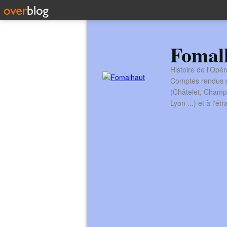
Fomal
Histoire de l'Opér
Comptes rendus de
(Châtelet, Champ
Lyon ...) et à l'é