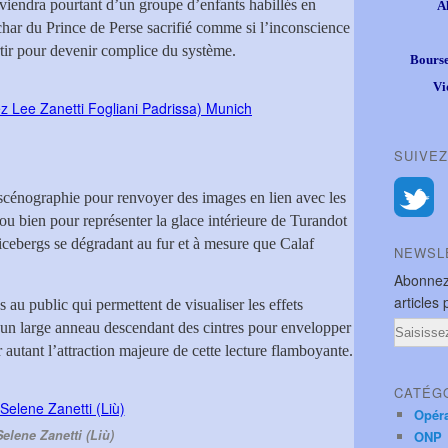
iendra pourtant d’un groupe d’enfants habillés en
A
 char du Prince de Perse sacrifié comme si l’inconscience
rtir pour devenir complice du système.
Bourse
Vi
SUIVEZ
scénographie pour renvoyer des images en lien avec les
 ou bien pour représenter la glace intérieure de Turandot
cebergs se dégradant au fur et à mesure que Calaf
NEWSL
Abonnez
articles 
s au public qui permettent de visualiser les effets
Email
’un large anneau descendant des cintres pour envelopper
 autant l’attraction majeure de cette lecture flamboyante.
CATÉG
Opér
Selene Zanetti (Liù)
ONP