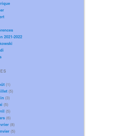
rique
er
ert
érences
n 2021-2022
ikowski
di
s
VES
oût
(1)
illet
(5)
in
(3)
ai
(5)
ril
(5)
ars
(6)
vrier
(8)
nvier
(5)