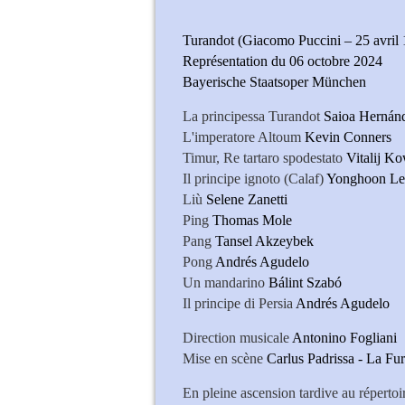
Turandot (Giacomo Puccini – 25 avril 
Représentation du 06 octobre 2024
Bayerische Staatsoper München
La principessa Turandot
Saioa Hernán
L'imperatore Altoum
Kevin Conners
Timur, Re tartaro spodestato
Vitalij K
Il principe ignoto (Calaf)
Yonghoon Le
Liù
Selene Zanetti
Ping
Thomas Mole
Pang
Tansel Akzeybek
Pong
Andrés Agudelo
Un mandarino
Bálint Szabó
Il principe di Persia
Andrés Agudelo
Direction musicale
Antonino Fogliani
Mise en scène
Carlus Padrissa - La Fu
En pleine ascension tardive au répertoi