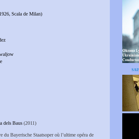
1926, Scala de Milan)
dez
owaljow
e
SAI
ra dels Baus
(2011)
re du Bayerische Staatsoper où l’ultime opéra de