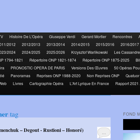
TV
Histoire De L'Opéra
Giuseppe Verdi
Gerard Mortier
Rencontres
011/2012
2012/2013
2013/2014
2014/2015
2015/2016
2016/2017
023/2024
2024/2025
2025/2026
Krzysztof Warlikowski
Les Cassandre
NP 1794-1821
Répertoire ONP 1821-1874
Répertoire ONP 1875-2025
Bi
éra
PRONOSTIC OPERA DE PARIS
Versions Des Œuvres
50 Opéras Pou
élé
Panoramas
Reprises ONP 1988-2020
Non Reprises ONP
Quatuor
 Web
Livres
Cartographie Opéra
L'Art Lyrique En France
Rapport 2021 
ner
tag
FOND 
…