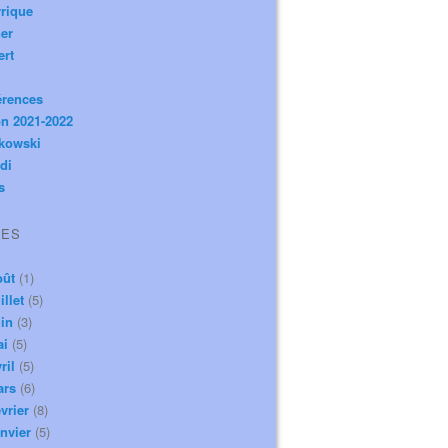
rique
er
ert
érences
n 2021-2022
ikowski
di
s
VES
oût
(1)
illet
(5)
in
(3)
ai
(5)
ril
(5)
ars
(6)
vrier
(8)
nvier
(5)