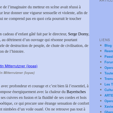
ARTIC
ce de l’imaginaire du metteur en scène avait réussi à
ur leur donner une vigueur sensuelle et violente, afin de
 qui ne comprend pas en quoi cela pourrait le toucher
 cadeau d’enfant gâté fait par le directeur,
Serge Dorny
,
LIENS
s, au détriment d’un ouvrage qui résonne pourtant
Blog
le de destruction de peuple, de chute de civilisation, de
Resm
on de l’histoire.
Pass
Foru
Oper
in Mitterrutzner (Iopas)
Toute
Trem
Les T
 avec profondeur et courage et c’est bien là l’essentiel, à
Cultu
ompose énergiquement avec la chaleur du
Bayerisches
ARTE
 ses cuivres en fusion et la fluidité de ses cordes et bois
Oper
 poétique, ce qui procure une étrange sensation de confort
Xavie
nt nimbées d’un voile ouaté. On ne retrouve pas tout à
Ghera