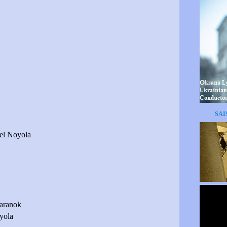
SAI
el Noyola
aranok
yola