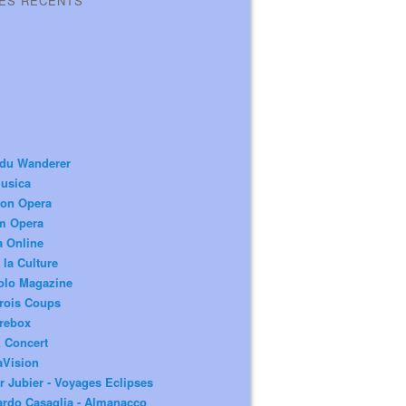
LES RÉCENTS
 du Wanderer
usica
ion Opera
m Opera
a Online
 la Culture
olo Magazine
rois Coups
rebox
 Concert
aVision
r Jubier - Voyages Eclipses
rdo Casaglia - Almanacco