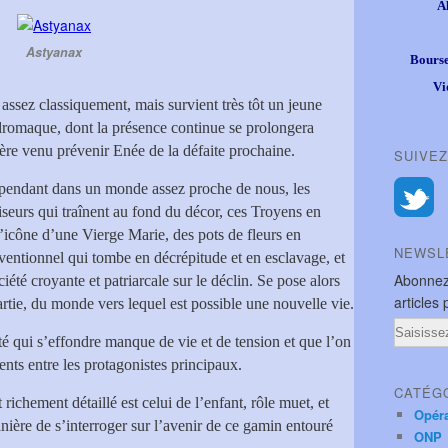
A
Astyanax
Bourse
Vi
 assez classiquement, mais survient très tôt un jeune
ndromaque, dont la présence continue se prolongera
ère venu prévenir Enée de la défaite prochaine.
SUIVEZ
cependant dans un monde assez proche de nous, les
seurs qui traînent au fond du décor, ces Troyens en
l’icône d’une Vierge Marie, des pots de fleurs en
NEWSL
entionnel qui tombe en décrépitude et en esclavage, et
Abonnez
iété croyante et patriarcale sur le déclin. Se pose alors
articles 
partie, du monde vers lequel est possible une nouvelle vie.
Email
té qui s’effondre manque de vie et de tension et que l’on
ents entre les protagonistes principaux.
CATÉG
richement détaillé est celui de l’enfant, rôle muet, et
Opér
anière de s’interroger sur l’avenir de ce gamin entouré
ONP