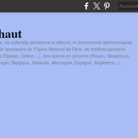
haut
a, vie culturelle parisienne et ailleurs, et évènements astronomiques.
 spectacles de l'Opéra National de Paris, de théâtres parisiens
s Élysées, Odéon ...), des opéras en province (Rouen, Strasbourg,
tranger (Belgique, Hollande, Allemagne, Espagne, Angleterre...).