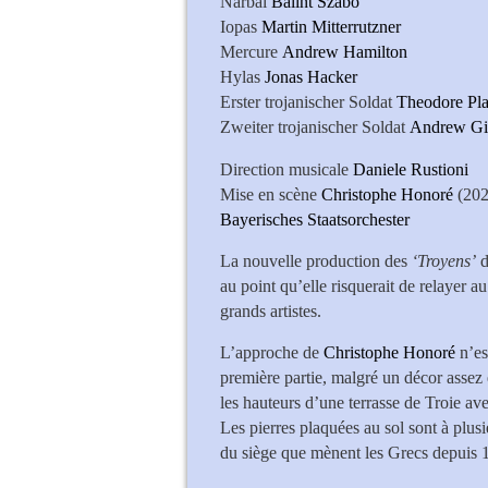
Narbal
Bálint Szabó
Iopas
Martin Mitterrutzner
Mercure
Andrew Hamilton
Hylas
Jonas Hacker
Erster trojanischer Soldat
Theodore Pla
Zweiter trojanischer Soldat
Andrew
Direction musicale
Daniele Rustioni
Mise en scène
Christophe Honoré
(202
Bayerisches Staatsorchester
La nouvelle production des
‘Troyens’
d
au point qu’elle risquerait de relayer a
grands artistes.
L’approche de
Christophe Honoré
n’es
première partie, malgré un décor assez 
les hauteurs d’une terrasse de Troie ave
Les pierres plaquées au sol sont à plus
du siège que mènent les Grecs depuis 