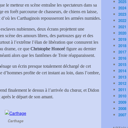
2025
ue le metteur en scène entraîne les spectateurs dans sa
2024
age en forêt parcourue de chasseurs, de chiens en laisse,
2023
t d’où les Carthaginois repousseront les armées numides.
2022
2021
 esclaves nubiennes, deux écrans projettent une
2020
en scène des amours libres, des partouzes gay et des
2019
rtout à l’extrême l’élan de libération que connurent les
2018
 au drame, ce que
Christophe Honoré
figure au dernier
2017
anéanti alors que les fantômes de Troie réapparaissent.
2016
2015
nage un écrin presque totalement déchargé de cet
2014
e d’hommes profite de cet instant au loin, dans l’ombre,
2013
2012
2011
d finalement le dessus à l’arrivée du chœur, et Didon
2010
 après le départ de son amant.
2009
2008
2007
Carthage