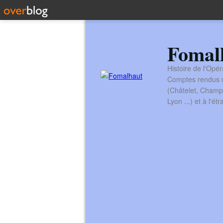
Fomal
Histoire de l'Opér
Comptes rendus de
(Châtelet, Champ
Lyon ...) et à l'é