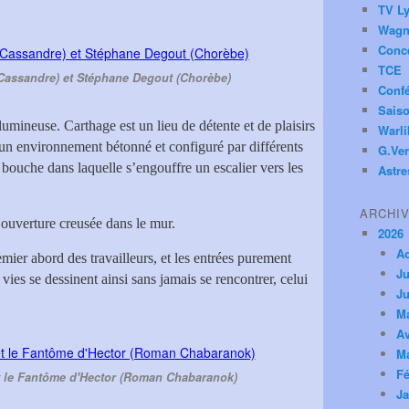
TV Ly
Wagn
Conc
TCE
Cassandre) et Stéphane Degout (Chorèbe)
Conf
Saiso
lumineuse. Carthage est un lieu de détente et de plaisirs
Warl
un environnement bétonné et configuré par différents
G.Ver
bouche dans laquelle s’engouffre un escalier vers les
Astre
ARCHI
e ouverture creusée dans le mur.
2026
A
mier abord des travailleurs, et les entrées purement
Ju
ies se dessinent ainsi sans jamais se rencontrer, celui
Ju
M
Av
M
Fé
t le Fantôme d'Hector (Roman Chabaranok)
Ja