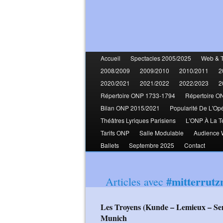
Accueil
Spectacles 2005/2025
Web & 
2008/2009
2009/2010
2010/2011
2
2020/2021
2021/2022
2022/2023
2
Répertoire ONP 1733-1794
Répertoire O
Bilan ONP 2015/2021
Popularité De L'Op
Théâtres Lyriques Parisiens
L'ONP À La T
Tarifs ONP
Salle Modulable
Audience
Ballets
Septembre 2025
Contact
#mitterrutz
Articles avec
Les Troyens (Kunde – Lemieux – Semenchuk – Degout - Rustioni – Honoré)
Munich