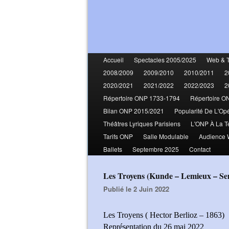
Accueil
Spectacles 2005/2025
Web & 
2008/2009
2009/2010
2010/2011
2
2020/2021
2021/2022
2022/2023
2
Répertoire ONP 1733-1794
Répertoire O
Bilan ONP 2015/2021
Popularité De L'Op
Théâtres Lyriques Parisiens
L'ONP À La T
Tarifs ONP
Salle Modulable
Audience
Ballets
Septembre 2025
Contact
Les Troyens (Kunde – Lemieux – S
Publié le 2 Juin 2022
Les Troyens ( Hector Berlioz – 1863)
Représentation du 26 mai 2022