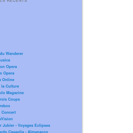
LES RÉCENTS
 du Wanderer
usica
ion Opera
m Opera
a Online
 la Culture
olo Magazine
rois Coups
rebox
 Concert
aVision
r Jubier - Voyages Eclipses
rdo Casaglia - Almanacco