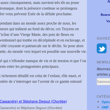
A
 assez classiquement, mais survient très tôt un jeune
ndromaque, dont la présence continue se prolongera
ère venu prévenir Enée de la défaite prochaine.
Bourse
Vi
cependant dans un monde assez proche de nous, les
seurs qui traînent au fond du décor, ces Troyens en
l’icône d’une Vierge Marie, des pots de fleurs en
SUIVEZ
entionnel qui tombe en décrépitude et en esclavage, et
iété croyante et patriarcale sur le déclin. Se pose alors
partie, du monde vers lequel est possible une nouvelle vie.
té qui s’effondre manque de vie et de tension et que l’on
NEWSL
ents entre les protagonistes principaux.
Abonnez
articles 
richement détaillé est celui de l’enfant, rôle muet, et
Email
anière de s’interroger sur l’avenir de ce gamin entouré
CATÉG
Opér
ONP
Cassandre) et Stéphane Degout (Chorèbe)