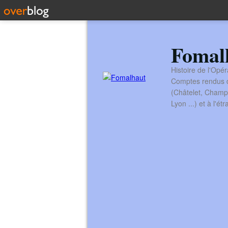
Fomal
Histoire de l'Opér
Comptes rendus de
(Châtelet, Champ
Lyon ...) et à l'é