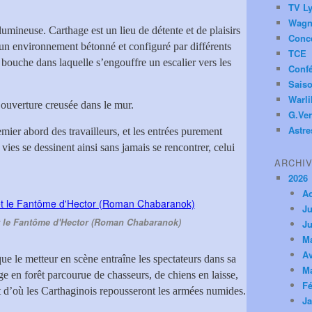
TV Ly
Wagn
lumineuse. Carthage est un lieu de détente et de plaisirs
Conc
un environnement bétonné et configuré par différents
TCE
bouche dans laquelle s’engouffre un escalier vers les
Conf
Saiso
Warl
e ouverture creusée dans le mur.
G.Ver
Astre
mier abord des travailleurs, et les entrées purement
ies se dessinent ainsi sans jamais se rencontrer, celui
ARCHI
2026
A
Ju
t le Fantôme d'Hector (Roman Chabaranok)
Ju
M
Av
ue le metteur en scène entraîne les spectateurs dans sa
M
age en forêt parcourue de chasseurs, de chiens en laisse,
Fé
t d’où les Carthaginois repousseront les armées numides.
Ja