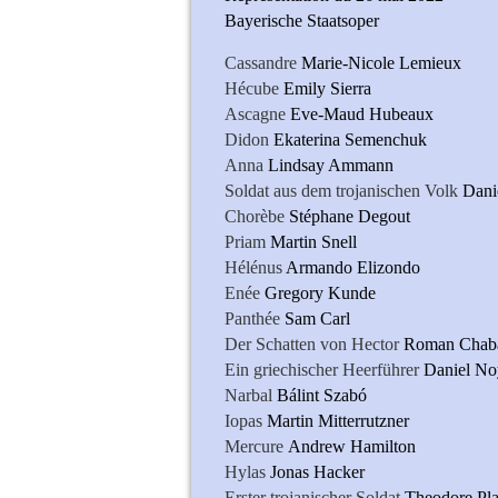
Bayerische Staatsoper
Cassandre
Marie-Nicole Lemieux
Hécube
Emily Sierra
Ascagne
Eve-Maud Hubeaux
Didon
Ekaterina Semenchuk
Anna
Lindsay Ammann
Soldat aus dem trojanischen Volk
Dani
Chorèbe
Stéphane Degout
Priam
Martin Snell
Hélénus
Armando Elizondo
Enée
Gregory Kunde
Panthée
Sam Carl
Der Schatten von Hector
Roman Chab
Ein griechischer Heerführer
Daniel No
Narbal
Bálint Szabó
Iopas
Martin Mitterrutzner
Mercure
Andrew Hamilton
Hylas
Jonas Hacker
Erster trojanischer Soldat
Theodore Pla