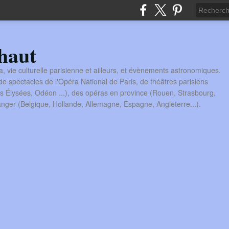
haut
a, vie culturelle parisienne et ailleurs, et évènements astronomiques.
 spectacles de l'Opéra National de Paris, de théâtres parisiens
s Élysées, Odéon ...), des opéras en province (Rouen, Strasbourg,
tranger (Belgique, Hollande, Allemagne, Espagne, Angleterre...).