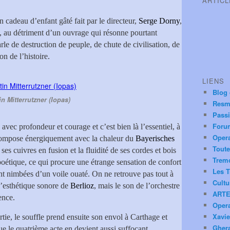
ARTIC
 cadeau d’enfant gâté fait par le directeur,
Serge Dorny
,
s, au détriment d’un ouvrage qui résonne pourtant
le de destruction de peuple, de chute de civilisation, de
on de l’histoire.
LIENS
Blog
in Mitterrutzner (Iopas)
Resm
Pass
Foru
 avec profondeur et courage et c’est bien là l’essentiel, à
Oper
ompose énergiquement avec la chaleur du
Bayerisches
Toute
 ses cuivres en fusion et la fluidité de ses cordes et bois
Trem
 poétique, ce qui procure une étrange sensation de confort
Les T
nt nimbées d’un voile ouaté. On ne retrouve pas tout à
Cultu
 l’esthétique sonore de
Berlioz
, mais le son de l’orchestre
ARTE
ence.
Oper
Xavie
e, le souffle prend ensuite son envol à Carthage et
Ghera
que le quatrième acte en devient aussi suffocant.