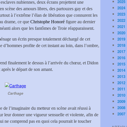
2025
 esclaves nubiennes, deux écrans projettent une
2024
en scène des amours libres, des partouzes gay et des
2023
rtout à l’extrême l’élan de libération que connurent les
2022
 au drame, ce que
Christophe Honoré
figure au dernier
2021
anéanti alors que les fantômes de Troie réapparaissent.
2020
2019
nage un écrin presque totalement déchargé de cet
2018
e d’hommes profite de cet instant au loin, dans l’ombre,
2017
2016
d finalement le dessus à l’arrivée du chœur, et Didon
2015
 après le départ de son amant.
2014
2013
2012
2011
Carthage
2010
2009
2008
ce de l’imaginaire du metteur en scène avait réussi à
2007
ur leur donner une vigueur sensuelle et violente, afin de
 qui ne comprend pas en quoi cela pourrait le toucher