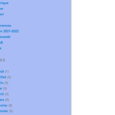
rique
er
ert
érences
n 2021-2022
ikowski
di
s
VES
oût
(1)
illet
(5)
in
(3)
ai
(5)
ril
(5)
ars
(6)
vrier
(8)
nvier
(5)