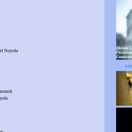
el Noyola
SAI
aranok
yola
tt