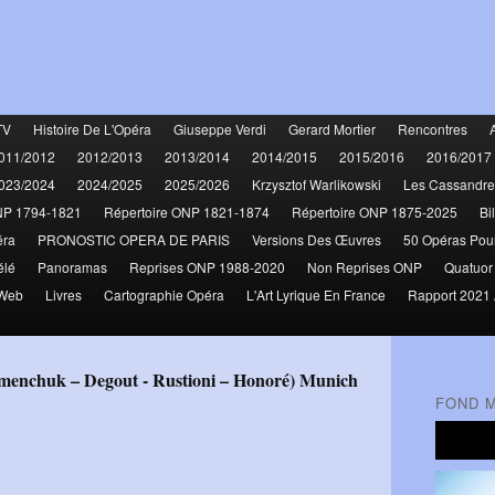
TV
Histoire De L'Opéra
Giuseppe Verdi
Gerard Mortier
Rencontres
011/2012
2012/2013
2013/2014
2014/2015
2015/2016
2016/2017
023/2024
2024/2025
2025/2026
Krzysztof Warlikowski
Les Cassandre
NP 1794-1821
Répertoire ONP 1821-1874
Répertoire ONP 1875-2025
Bi
éra
PRONOSTIC OPERA DE PARIS
Versions Des Œuvres
50 Opéras Pou
élé
Panoramas
Reprises ONP 1988-2020
Non Reprises ONP
Quatuor
 Web
Livres
Cartographie Opéra
L'Art Lyrique En France
Rapport 2021 
emenchuk – Degout - Rustioni – Honoré) Munich
FOND 