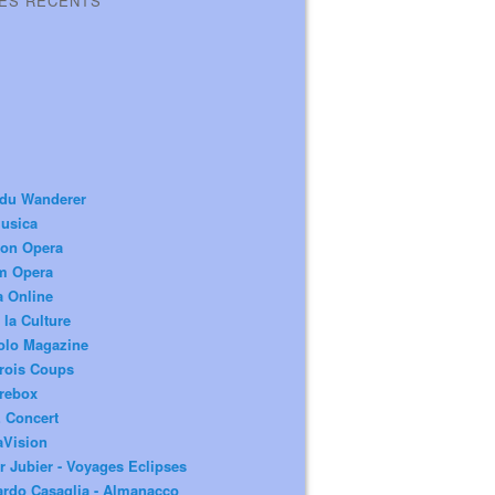
LES RÉCENTS
 du Wanderer
usica
ion Opera
m Opera
a Online
 la Culture
olo Magazine
rois Coups
rebox
 Concert
aVision
r Jubier - Voyages Eclipses
rdo Casaglia - Almanacco