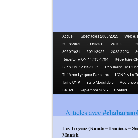
Accueil
Spectacles 2005/2025
Web & 
2008/2009
2009/2010
2010/2011
2
2020/2021
2021/2022
2022/2023
2
Répertoire ONP 1733-1794
Répertoire O
Bilan ONP 2015/2021
Popularité De L'Op
Théâtres Lyriques Parisiens
L'ONP À La T
Tarifs ONP
Salle Modulable
Audience
Ballets
Septembre 2025
Contact
#chabarano
Articles avec
Les Troyens (Kunde – Lemieux – Semenchuk – Degout - Rustioni – Honoré)
Munich