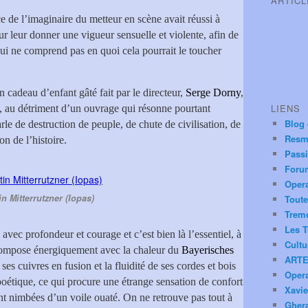
ARTIC
ce de l’imaginaire du metteur en scène avait réussi à
ur leur donner une vigueur sensuelle et violente, afin de
 qui ne comprend pas en quoi cela pourrait le toucher
 cadeau d’enfant gâté fait par le directeur,
Serge Dorny
,
LIENS
s, au détriment d’un ouvrage qui résonne pourtant
Blog
le de destruction de peuple, de chute de civilisation, de
Resm
on de l’histoire.
Pass
Foru
Oper
in Mitterrutzner (Iopas)
Toute
Trem
Les T
 avec profondeur et courage et c’est bien là l’essentiel, à
Cultu
ompose énergiquement avec la chaleur du
Bayerisches
ARTE
 ses cuivres en fusion et la fluidité de ses cordes et bois
Oper
 poétique, ce qui procure une étrange sensation de confort
Xavie
nt nimbées d’un voile ouaté. On ne retrouve pas tout à
Ghera