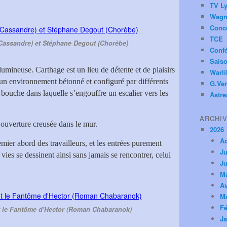
TV Ly
Wagn
Conc
TCE
Cassandre) et Stéphane Degout (Chorèbe)
Conf
Saiso
lumineuse. Carthage est un lieu de détente et de plaisirs
Warl
un environnement bétonné et configuré par différents
G.Ver
bouche dans laquelle s’engouffre un escalier vers les
Astre
ARCHI
e ouverture creusée dans le mur.
2026
A
mier abord des travailleurs, et les entrées purement
Ju
ies se dessinent ainsi sans jamais se rencontrer, celui
Ju
M
Av
M
Fé
t le Fantôme d'Hector (Roman Chabaranok)
Ja