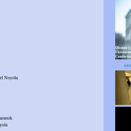
SAI
el Noyola
aranok
yola