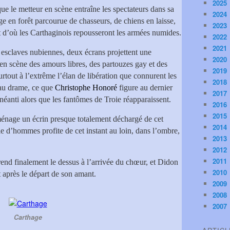
2025
ue le metteur en scène entraîne les spectateurs dans sa
2024
age en forêt parcourue de chasseurs, de chiens en laisse,
2023
t d’où les Carthaginois repousseront les armées numides.
2022
2021
 esclaves nubiennes, deux écrans projettent une
2020
en scène des amours libres, des partouzes gay et des
2019
rtout à l’extrême l’élan de libération que connurent les
2018
 au drame, ce que
Christophe Honoré
figure au dernier
2017
anéanti alors que les fantômes de Troie réapparaissent.
2016
2015
nage un écrin presque totalement déchargé de cet
2014
e d’hommes profite de cet instant au loin, dans l’ombre,
2013
2012
2011
d finalement le dessus à l’arrivée du chœur, et Didon
2010
 après le départ de son amant.
2009
2008
2007
Carthage