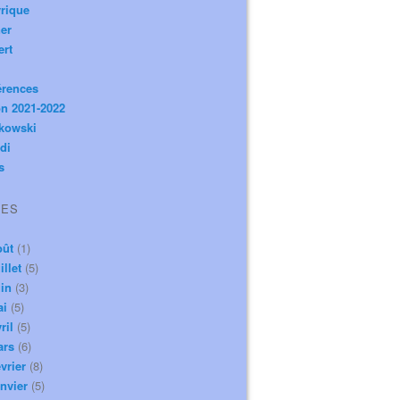
rique
er
ert
érences
n 2021-2022
ikowski
di
s
VES
oût
(1)
illet
(5)
in
(3)
ai
(5)
ril
(5)
ars
(6)
vrier
(8)
nvier
(5)