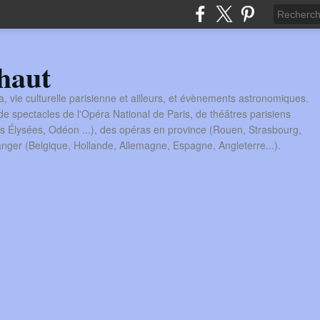
haut
a, vie culturelle parisienne et ailleurs, et évènements astronomiques.
 spectacles de l'Opéra National de Paris, de théâtres parisiens
s Élysées, Odéon ...), des opéras en province (Rouen, Strasbourg,
tranger (Belgique, Hollande, Allemagne, Espagne, Angleterre...).