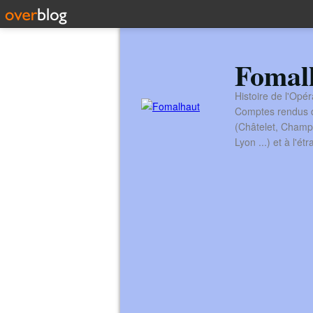
Fomal
Histoire de l'Opér
Comptes rendus de
(Châtelet, Champ
Lyon ...) et à l'é