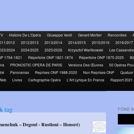
TV
Histoire De L'Opéra
Giuseppe Verdi
Gerard Mortier
Rencontres
011/2012
2012/2013
2013/2014
2014/2015
2015/2016
2016/2017
023/2024
2024/2025
2025/2026
Krzysztof Warlikowski
Les Cassandre
NP 1794-1821
Répertoire ONP 1821-1874
Répertoire ONP 1875-2025
Bi
éra
PRONOSTIC OPERA DE PARIS
Versions Des Œuvres
50 Opéras Pou
élé
Panoramas
Reprises ONP 1988-2020
Non Reprises ONP
Quatuor
 Web
Livres
Cartographie Opéra
L'Art Lyrique En France
Rapport 2021 
k
tag
FOND 
…