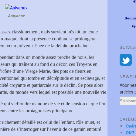
A
Astyanax
Bourse
Vi
 assez classiquement, mais survient très tôt un jeune
ndromaque, dont la présence continue se prolongera
ère venu prévenir Enée de la défaite prochaine.
SUIVEZ
cependant dans un monde assez proche de nous, les
seurs qui traînent au fond du décor, ces Troyens en
l’icône d’une Vierge Marie, des pots de fleurs en
NEWSL
entionnel qui tombe en décrépitude et en esclavage, et
Abonnez
iété croyante et patriarcale sur le déclin. Se pose alors
articles 
partie, du monde vers lequel est possible une nouvelle vie.
Email
té qui s’effondre manque de vie et de tension et que l’on
ents entre les protagonistes principaux.
CATÉG
richement détaillé est celui de l’enfant, rôle muet, et
Opér
anière de s’interroger sur l’avenir de ce gamin entouré
ONP