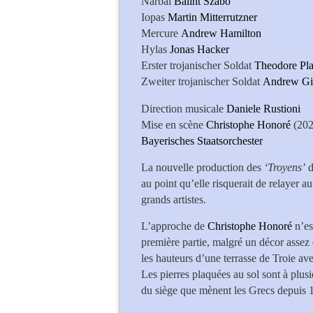
Narbal
Bálint Szabó
Iopas
Martin Mitterrutzner
Mercure
Andrew Hamilton
Hylas
Jonas Hacker
Erster trojanischer Soldat
Theodore Pla
Zweiter trojanischer Soldat
Andrew
Direction musicale
Daniele Rustioni
Mise en scène
Christophe Honoré
(202
Bayerisches Staatsorchester
La nouvelle production des
‘Troyens’
d
au point qu’elle risquerait de relayer a
grands artistes.
L’approche de
Christophe Honoré
n’es
première partie, malgré un décor assez 
les hauteurs d’une terrasse de Troie ave
Les pierres plaquées au sol sont à plus
du siège que mènent les Grecs depuis 