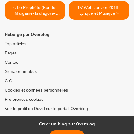
< Le Prophète (Kunde-
TV-Web Janvier 2018 -
Margaine-Tsallagova-
Lyrique et Musique >
Carico-Bouley-Mazzola-Py)
Deutsche Oper
Hébergé par Overblog
Top articles
Pages
Contact
Signaler un abus
C.G.U.
Cookies et données personnelles
Préférences cookies
Voir le profil de David sur le portail Overblog
Créer un blog sur Overblog