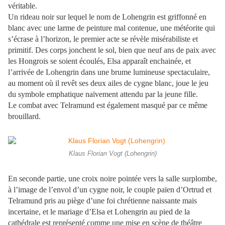
véritable.
Un rideau noir sur lequel le nom de Lohengrin est griffonné en
blanc avec une larme de peinture mal contenue, une météorite qui
s’écrase à l’horizon, le premier acte se révèle misérabiliste et
primitif. Des corps jonchent le sol, bien que neuf ans de paix avec
les Hongrois se soient écoulés, Elsa apparaît enchainée, et
l’arrivée de Lohengrin dans une brume lumineuse spectaculaire,
au moment où il revêt ses deux ailes de cygne blanc, joue le jeu
du symbole emphatique naïvement attendu par la jeune fille.
Le combat avec Telramund est également masqué par ce même
brouillard.
Klaus Florian Vogt (Lohengrin)
En seconde partie, une croix noire pointée vers la salle surplombe,
à l’image de l’envol d’un cygne noir, le couple païen d’Ortrud et
Telramund pris au piège d’une foi chrétienne naissante mais
incertaine, et le mariage d’Elsa et Lohengrin au pied de la
cathédrale est représenté comme une mise en scène de théâtre