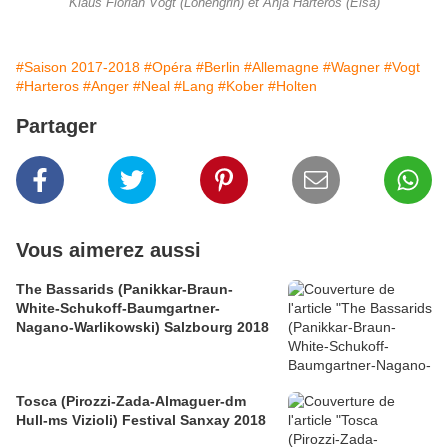
Klaus Florian Vogt (Lohengrin) et Anja Harteros (Elsa)
#Saison 2017-2018
#Opéra
#Berlin
#Allemagne
#Wagner
#Vogt
#Harteros
#Anger
#Neal
#Lang
#Kober
#Holten
Partager
Vous aimerez aussi
The Bassarids (Panikkar-Braun-
White-Schukoff-Baumgartner-
Nagano-Warlikowski) Salzbourg 2018
Tosca (Pirozzi-Zada-Almaguer-dm
Hull-ms Vizioli) Festival Sanxay 2018