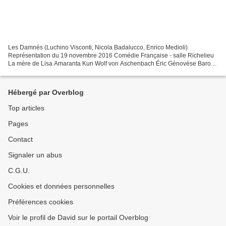
Les Damnés (Luchino Visconti, Nicola Badalucco, Enrico Medioli)
Représentation du 19 novembre 2016 Comédie Française - salle Richelieu
La mère de Lisa Amaranta Kun Wolf von Aschenbach Éric Génovèse Baron
Konstantin von Essenbeck Denis Podalydès Le Commissaire...
Hébergé par Overblog
Top articles
Pages
Contact
Signaler un abus
C.G.U.
Cookies et données personnelles
Préférences cookies
Voir le profil de David sur le portail Overblog