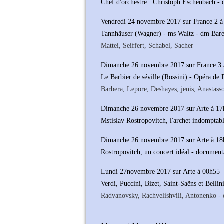
Chef d'orchestre : Christoph Eschenbach -
Vendredi 24 novembre 2017 sur France 2 à
Tannhäuser (Wagner) - ms Waltz - dm Bar
Mattei, Seiffert, Schabel, Sacher
Dimanche 26 novembre 2017 sur France 3 
Le Barbier de séville (Rossini) - Opéra de
Barbera, Lepore, Deshayes, jenis, Anastass
Dimanche 26 novembre 2017 sur Arte à 1
Mstislav Rostropovitch, l'archet indomptab
Dimanche 26 novembre 2017 sur Arte à 1
Rostropovitch, un concert idéal - document
Lundi 27novembre 2017 sur Arte à 00h55
Verdi, Puccini, Bizet, Saint-Saëns et Bellin
Radvanovsky, Rachvelishvili, Antonenko -