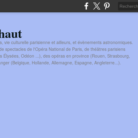
haut
a, vie culturelle parisienne et ailleurs, et évènements astronomiques.
 spectacles de l'Opéra National de Paris, de théâtres parisiens
s Élysées, Odéon ...), des opéras en province (Rouen, Strasbourg,
tranger (Belgique, Hollande, Allemagne, Espagne, Angleterre...).