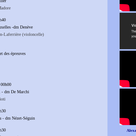
lier
Madore
7h40
ruxelles -dm Denève
n-Laferrière (violoncelle)
ret des épreuves
à 00h00
h - dm De Marchi
ioti
8h30
a - dm Nézet-Séguin
3h30
Alexa