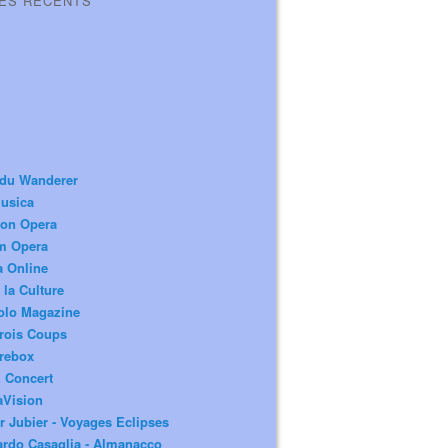
LES RÉCENTS
 du Wanderer
usica
ion Opera
m Opera
a Online
 la Culture
olo Magazine
rois Coups
rebox
 Concert
aVision
r Jubier - Voyages Eclipses
rdo Casaglia - Almanacco