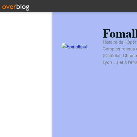
Fomal
Histoire de l'Opér
Comptes rendus de
(Châtelet, Champ
Lyon ...) et à l'é