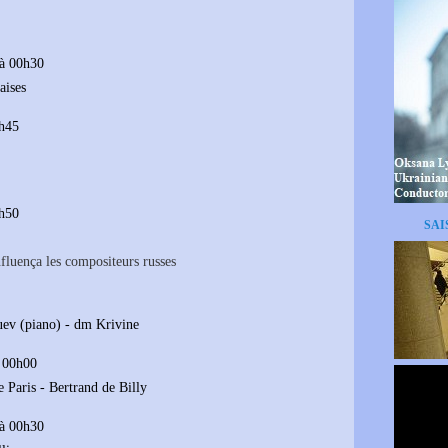
à 00h30
aises
7h45
3h50
SAI
fluença les compositeurs russes
ev (piano) - dm Krivine
à 00h00
 Paris - Bertrand de Billy
à 00h30