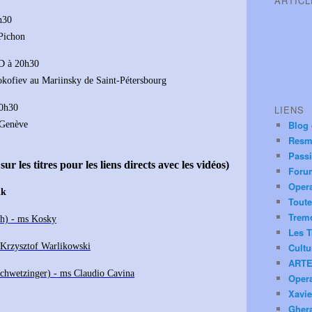
ARTIC
h30
 Pichon
D à 20h30
okofiev au Mariinsky de Saint-Pétersbourg
20h30
LIENS
Blog
 Genève
Resm
Pass
ur les titres pour les liens directs avec les vidéos)
Foru
Oper
ik
Toute
Trem
th) - ms Kosky
Les T
 Krzysztof Warlikowski
Cultu
ARTE
chwetzinger) - ms Claudio Cavina
Oper
Xavie
Ghera