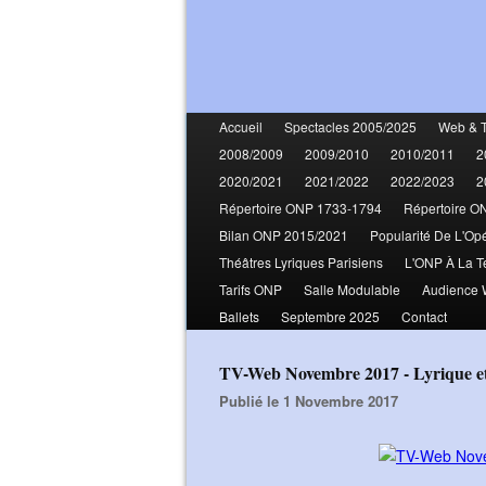
Accueil
Spectacles 2005/2025
Web & 
2008/2009
2009/2010
2010/2011
2
2020/2021
2021/2022
2022/2023
2
Répertoire ONP 1733-1794
Répertoire O
Bilan ONP 2015/2021
Popularité De L'Op
Théâtres Lyriques Parisiens
L'ONP À La T
Tarifs ONP
Salle Modulable
Audience
Ballets
Septembre 2025
Contact
TV-Web Novembre 2017 - Lyrique e
Publié le 1 Novembre 2017