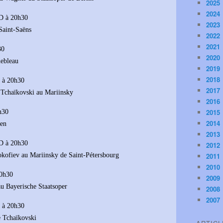
2025
2024
D à 20h30
2023
Saint-Saëns
2022
2021
30
2020
nebleau
2019
2018
 à 20h30
2017
 Tchaïkovski au Mariinsky
2016
2015
h30
2014
ien
2013
D à 20h30
2012
okofiev au Mariinsky de Saint-Pétersbourg
2011
2010
20h30
2009
u Bayerische Staatsoper
2008
2007
 à 20h30
e Tchaïkovski