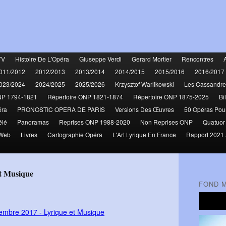
TV
Histoire De L'Opéra
Giuseppe Verdi
Gerard Mortier
Rencontres
011/2012
2012/2013
2013/2014
2014/2015
2015/2016
2016/2017
023/2024
2024/2025
2025/2026
Krzysztof Warlikowski
Les Cassandre
NP 1794-1821
Répertoire ONP 1821-1874
Répertoire ONP 1875-2025
Bi
éra
PRONOSTIC OPERA DE PARIS
Versions Des Œuvres
50 Opéras Pou
élé
Panoramas
Reprises ONP 1988-2020
Non Reprises ONP
Quatuor
 Web
Livres
Cartographie Opéra
L'Art Lyrique En France
Rapport 2021 
t Musique
FOND 