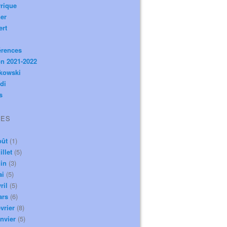
rique
er
ert
érences
n 2021-2022
ikowski
di
s
VES
oût
(1)
illet
(5)
in
(3)
ai
(5)
ril
(5)
ars
(6)
vrier
(8)
nvier
(5)