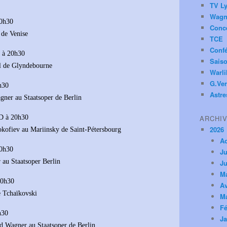
TV Ly
Wagn
20h30
Conc
 de Venise
TCE
Conf
 à 20h30
Saiso
al de Glyndebourne
Warl
G.Ver
h30
Astre
ner au Staatsoper de Berlin
D à 20h30
ARCHI
2026
okofiev au Mariinsky de Saint-Pétersbourg
A
20h30
Ju
 au Staatsoper Berlin
Ju
M
20h30
Av
e Tchaïkovski
M
Fé
h30
Ja
rd Wagner au Staatsoper de Berlin