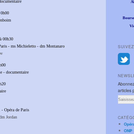
 documentaire
A
 0h00
Bourse
enboim
Vi
à 00h30
SUIVEZ
 Paris - ms Michieletto - dm Montanaro
ov
7h00
le - documentaire
NEWSL
Abonnez
8h20
articles 
aire
Email
i - Opéra de Paris
CATÉG
 dm Jordan
Opér
ONP