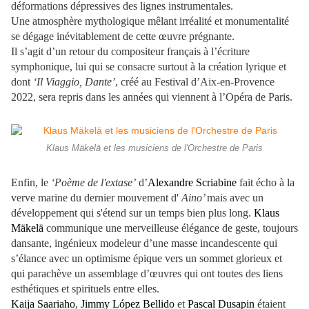
déformations dépressives des lignes instrumentales.
Une atmosphère mythologique mêlant irréalité et monumentalité
se dégage inévitablement de cette œuvre prégnante.
Il s’agit d’un retour du compositeur français à l’écriture
symphonique, lui qui se consacre surtout à la création lyrique et
dont
‘Il Viaggio, Dante’
, créé au Festival d’Aix-en-Provence
2022, sera repris dans les années qui viennent à l’Opéra de Paris.
Klaus Mäkelä et les musiciens de l'Orchestre de Paris
Enfin, le
‘Poème de l'extase’
d’
Alexandre Scriabine
fait écho à la
verve marine du dernier mouvement d'
Aino’
mais avec un
développement qui s'étend sur un temps bien plus long.
Klaus
Mäkelä
communique une merveilleuse élégance de geste, toujours
dansante, ingénieux modeleur d’une masse incandescente qui
s’élance avec un optimisme épique vers un sommet glorieux et
qui parachève un assemblage d’œuvres qui ont toutes des liens
esthétiques et spirituels entre elles.
Kaija Saariaho
,
Jimmy López Bellido
et
Pascal Dusapin
étaient