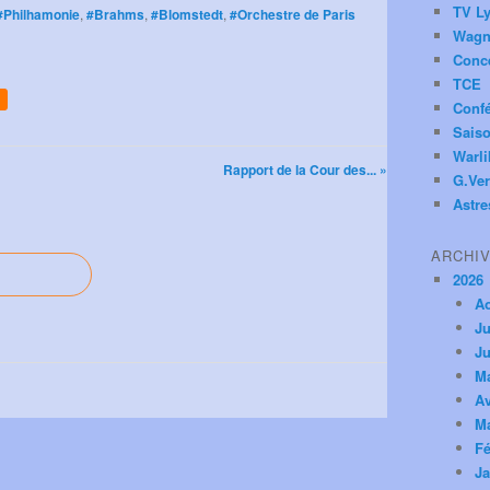
TV Ly
#Philhamonie
,
#Brahms
,
#Blomstedt
,
#Orchestre de Paris
Wagn
Conc
TCE
Conf
Saiso
Warl
Rapport de la Cour des... »
G.Ver
Astre
ARCHI
2026
A
Ju
Ju
M
Av
M
Fé
Ja