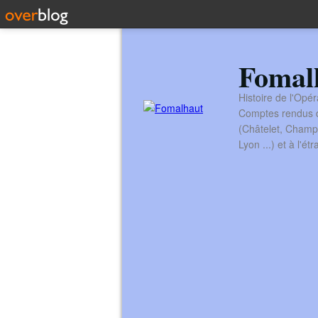
Fomal
Histoire de l'Opér
Comptes rendus de
(Châtelet, Champ
Lyon ...) et à l'é