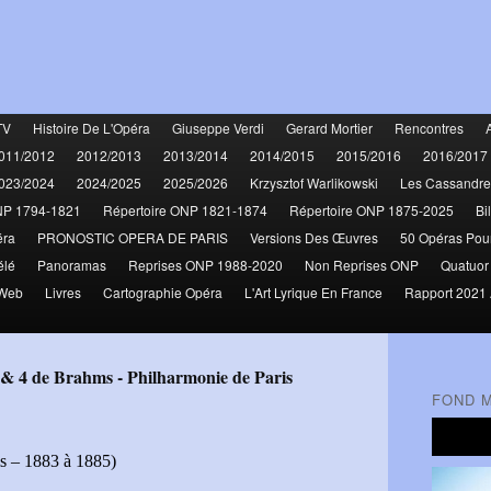
TV
Histoire De L'Opéra
Giuseppe Verdi
Gerard Mortier
Rencontres
011/2012
2012/2013
2013/2014
2014/2015
2015/2016
2016/2017
023/2024
2024/2025
2025/2026
Krzysztof Warlikowski
Les Cassandre
NP 1794-1821
Répertoire ONP 1821-1874
Répertoire ONP 1875-2025
Bi
éra
PRONOSTIC OPERA DE PARIS
Versions Des Œuvres
50 Opéras Pou
élé
Panoramas
Reprises ONP 1988-2020
Non Reprises ONP
Quatuor
 Web
Livres
Cartographie Opéra
L'Art Lyrique En France
Rapport 2021 
 & 4 de Brahms - Philharmonie de Paris
FOND 
s – 1883 à 1885)