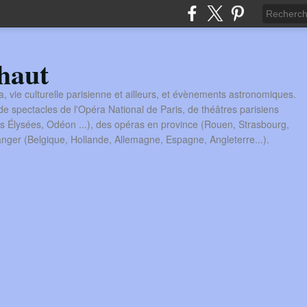
haut
a, vie culturelle parisienne et ailleurs, et évènements astronomiques.
 spectacles de l'Opéra National de Paris, de théâtres parisiens
s Élysées, Odéon ...), des opéras en province (Rouen, Strasbourg,
tranger (Belgique, Hollande, Allemagne, Espagne, Angleterre...).