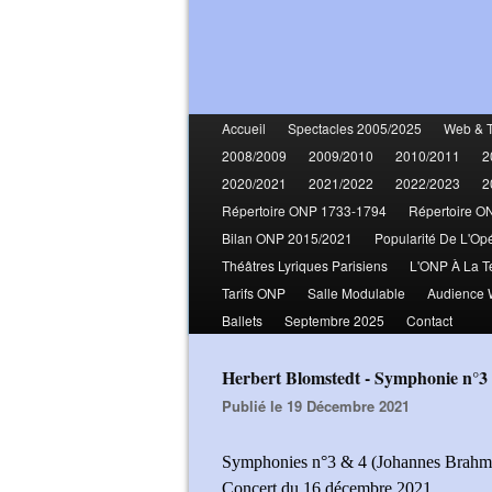
Accueil
Spectacles 2005/2025
Web & 
2008/2009
2009/2010
2010/2011
2
2020/2021
2021/2022
2022/2023
2
Répertoire ONP 1733-1794
Répertoire O
Bilan ONP 2015/2021
Popularité De L'Op
Théâtres Lyriques Parisiens
L'ONP À La T
Tarifs ONP
Salle Modulable
Audience
Ballets
Septembre 2025
Contact
Herbert Blomstedt - Symphonie n°3
Publié le 19 Décembre 2021
Symphonies n°3 & 4 (Johannes Brahm
Concert du 16 décembre 2021