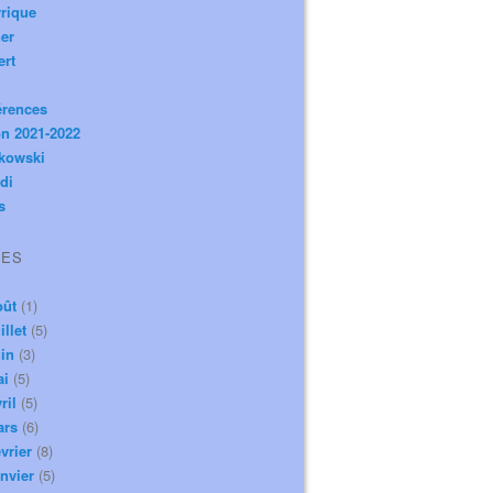
rique
er
ert
érences
n 2021-2022
ikowski
di
s
VES
oût
(1)
illet
(5)
in
(3)
ai
(5)
ril
(5)
ars
(6)
vrier
(8)
nvier
(5)