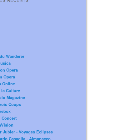
LES RÉCENTS
 du Wanderer
usica
ion Opera
m Opera
a Online
 la Culture
olo Magazine
rois Coups
rebox
 Concert
aVision
r Jubier - Voyages Eclipses
rdo Casaglia - Almanacco