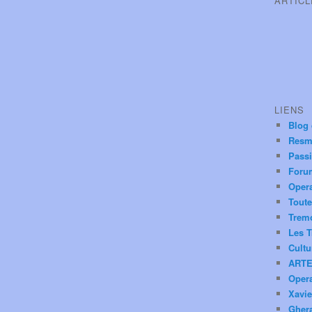
ARTIC
LIENS
Blog
Resm
Pass
Foru
Oper
Toute
Trem
Les T
Cultu
ARTE
Oper
Xavie
Ghera