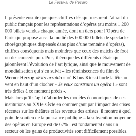
Le Festival de Pesaro
Il présente ensuite quelques chiffres clés qui mesurent l’attrait du
public français pour les représentations d’opéras (au moins 1 200
000 billets vendus chaque année, dont un tiers pour l’Opéra de
Paris qui propose aussi la moitié des 600 000 billets de spectacles
chorégraphiques dispensés dans plus d’une trentaine d’opéras),
chiffres conséquents mais moindres que ceux des matchs de foot
ou des concerts pop. Puis, il évoque les différents débats qui
jalonnèrent l’évolution de l’art lyrique, ainsi que le mouvement de
mondialisation qui s’en suivit – les réminiscences du film de
Werner Herzog
«
Fitzcarraldo »
où
Klaus Kinski
hurle la tête au
vent en haut d’un clocher «
Je veux construire un opéra ! »
sont
très drôles à ce moment précis -.
Mais lorsqu’il s’agit d’aborder les modèles économiques de ces
institutions au XXIe siècle en commençant par l’impact des crises
récentes sur les théâtres et les revenus des artistes, il montre à quel
point le soutien de la puissance publique – la subvention moyenne
des opéras en Europe est de 67% - est fondamental dans un
secteur où les gains de productivités sont difficilement possibles,