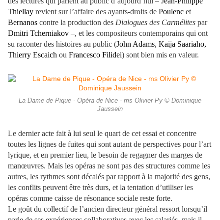
des lectures qui parlent au public d’aujourd’hui – J
ean-Philippe
Thiellay
revient sur l’affaire des ayants-droits de
Poulenc
et
Bernanos
contre la production des
Dialogues des Carmélites
par
Dmitri Tcherniakov
–, et les compositeurs contemporains qui ont
su raconter des histoires au public (
John Adams, Kaija Saariaho,
Thierry Escaich
ou
Francesco Filidei
) sont bien mis en valeur.
La Dame de Pique - Opéra de Nice - ms Olivier Py © Dominique
Jaussein
Le dernier acte fait à lui seul le quart de cet essai et concentre
toutes les lignes de fuites qui sont autant de perspectives pour l’art
lyrique, et en premier lieu, le besoin de regagner des marges de
manœuvres. Mais les opéras ne sont pas des structures comme les
autres, les rythmes sont décalés par rapport à la majorité des gens,
les conflits peuvent être très durs, et la tentation d’utiliser les
opéras comme caisse de résonance sociale reste forte.
Le goût du collectif de l’ancien directeur général ressort lorsqu’il
parle de ses expériences collaboratives avec les salariés, mais il