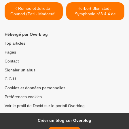
< Roméo et Juliette -
Herbert Blomstedt -
Gounod (Pati - Madoeuf -
Symphonie n°3 & 4 de
Campellone - Ruf) Opéra
Brahms - Philharmonie de
Comique
Paris >
Hébergé par Overblog
Top articles
Pages
Contact
Signaler un abus
C.G.U.
Cookies et données personnelles
Préférences cookies
Voir le profil de David sur le portail Overblog
Créer un blog sur Overblog