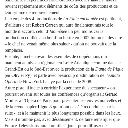
revient rapidement aux éléments de coûts des productions et de
leur rythme de renouvellement.
L’exemple des 4 productions de
La Flûte enchantée
est pertinent,
d’ailleurs c’est
Robert Carsen
qui aura finalement mis tout le
monde d’accord, celui d’
Idoménée
un peu moins car la
production confiée au chef d’orchestre en 2002 fut un tel désastre
– le chef ne venait même plus saluer - qu’on ne pouvait que la
remplacer.
Ensuite, il met en avant les exemples de coopérations qui
marchent au niveau régional, en Loire Atlantique comme dans le
Grand-Est ou le Sud-Est (avec la production de la
Dame de Pique
par
Olivier Py
), et parle avec beaucoup d’admiration de l’
Amato
Opera
de New-York balayé par la crise de 2008.
Autre piste, il incite à enrichir l’expérience du spectateur – on
pourrait revenir sur toutes les conférences qu’organisait
Gerard
Mortier
à l’Opéra de Paris pour présenter les œuvres nouvelles et
de la revue papier
Ligne 8 q
ui n’ont pas été reconduites par la
suite -, et à le maintenir le plus longtemps possible dans les lieux.
Mais il n’oublie pas, avec désabusement, de faire remarquer que
France Télévisions aurait un rôle à jouer pour diffuser des