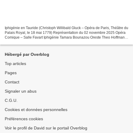
Iphigénie en Tauride (Christoph Willibald Gluck – Opéra de Paris, Théâtre du
Palais Royal, le 18 mai 1779) Représentation du 02 novembre 2025 Opéra
Comique – Salle Favart Iphigénie Tamara Bounazou Oreste Theo Hoffman
Pylade Philippe Talbot Thoas Jean-Fernand...
Hébergé par Overblog
Top articles
Pages
Contact
Signaler un abus
C.G.U.
Cookies et données personnelles
Préférences cookies
Voir le profil de David sur le portail Overblog