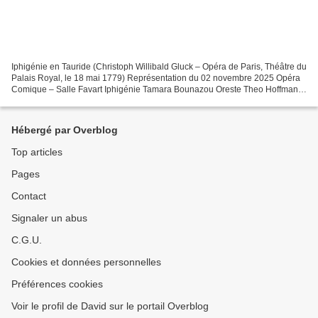
Iphigénie en Tauride (Christoph Willibald Gluck – Opéra de Paris, Théâtre du
Palais Royal, le 18 mai 1779) Représentation du 02 novembre 2025 Opéra
Comique – Salle Favart Iphigénie Tamara Bounazou Oreste Theo Hoffman
Pylade Philippe Talbot Thoas Jean-Fernand...
Hébergé par Overblog
Top articles
Pages
Contact
Signaler un abus
C.G.U.
Cookies et données personnelles
Préférences cookies
Voir le profil de David sur le portail Overblog