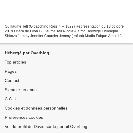
Guillaume Tell (Gioacchino Rossini – 1829) Représentation du 13 octobre
2019 Opéra de Lyon Guillaume Tell Nicola Alaimo Hedwige Enkelejda
Shkoza Jemmy Jennifer Courcier Jemmy (enfant) Martin Falque Arnold John
Osborn Gesler Jean Teitgen Melcthal Tomislav...
Hébergé par Overblog
Top articles
Pages
Contact
Signaler un abus
C.G.U.
Cookies et données personnelles
Préférences cookies
Voir le profil de David sur le portail Overblog