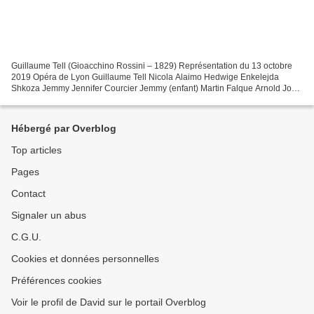
Guillaume Tell (Gioacchino Rossini – 1829) Représentation du 13 octobre
2019 Opéra de Lyon Guillaume Tell Nicola Alaimo Hedwige Enkelejda
Shkoza Jemmy Jennifer Courcier Jemmy (enfant) Martin Falque Arnold John
Osborn Gesler Jean Teitgen Melcthal Tomislav...
Hébergé par Overblog
Top articles
Pages
Contact
Signaler un abus
C.G.U.
Cookies et données personnelles
Préférences cookies
Voir le profil de David sur le portail Overblog