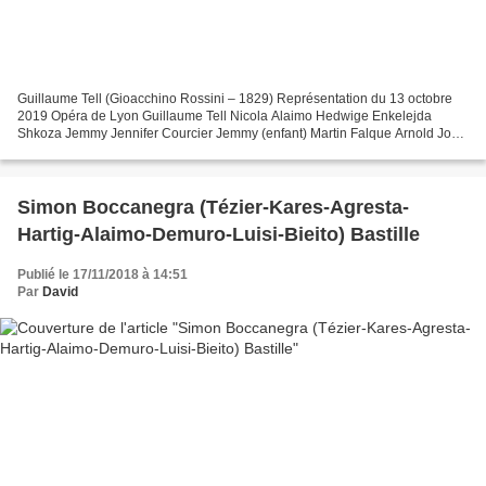
Guillaume Tell (Gioacchino Rossini – 1829) Représentation du 13 octobre
2019 Opéra de Lyon Guillaume Tell Nicola Alaimo Hedwige Enkelejda
Shkoza Jemmy Jennifer Courcier Jemmy (enfant) Martin Falque Arnold John
Osborn Gesler Jean Teitgen Melcthal Tomislav...
Simon Boccanegra (Tézier-Kares-Agresta-
Hartig-Alaimo-Demuro-Luisi-Bieito) Bastille
Publié le 17/11/2018 à 14:51
Par
David