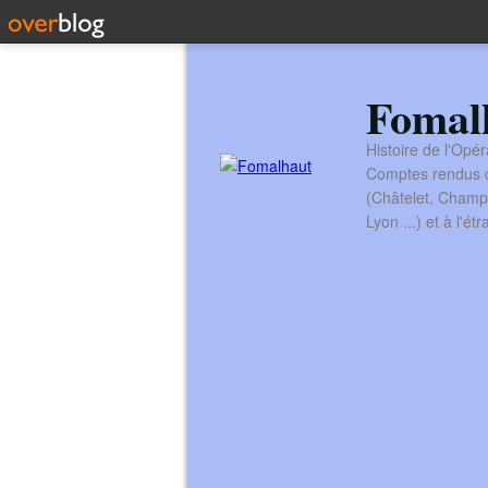
Fomal
Histoire de l'Opér
Comptes rendus de
(Châtelet, Champ
Lyon ...) et à l'é