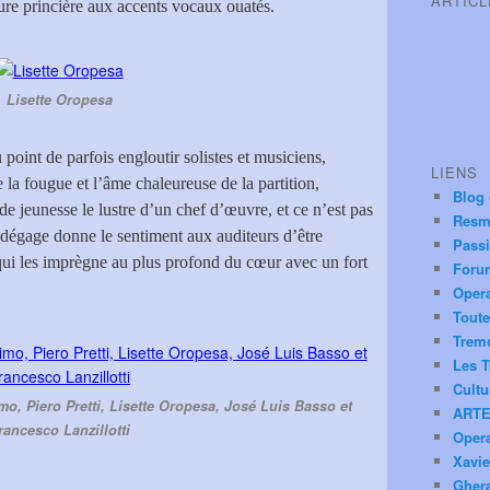
ARTIC
ure princière aux accents vocaux ouatés.
Lisette Oropesa
point de parfois engloutir solistes et musiciens,
LIENS
a fougue et l’âme chaleureuse de la partition,
Blog
 de jeunesse le lustre d’un chef d’œuvre, et ce n’est pas
Resm
en dégage donne le sentiment aux auditeurs d’être
Pass
ui les imprègne au plus profond du cœur avec un fort
Foru
Oper
Toute
Trem
Les T
Cultu
o, Piero Pretti, Lisette Oropesa, José Luis Basso et
ARTE
rancesco Lanzillotti
Oper
Xavie
Ghera