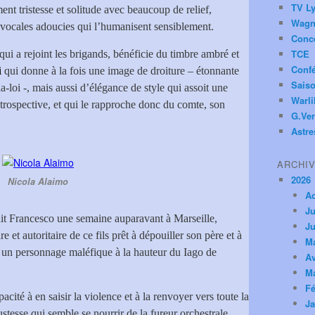
TV Ly
ent tristesse et solitude avec beaucoup de relief,
Wagn
s vocales adoucies qui l’humanisent sensiblement.
Conc
TCE
qui a rejoint les brigands, bénéficie du timbre ambré et
Conf
i
qui donne à la fois une image de droiture – étonnante
Saiso
-loi -, mais aussi d’élégance de style qui assoit une
Warl
rospective, et qui le rapproche donc du comte, son
G.Ver
Astre
ARCHI
2026
Nicola Alaimo
A
Ju
ait Francesco une semaine auparavant à Marseille,
Ju
 et autoritaire de ce fils prêt à dépouiller son père et à
M
t un personnage maléfique à la hauteur du Iago de
Av
M
Fé
pacité à en saisir la violence et à la renvoyer vers toute la
Ja
stesse qui semble se nourrir de la fureur orchestrale.