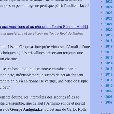
2025
nt de son personnage ne peut que pétrir l'auditeur face à
2024
2023
2022
2021
2020
aux musiciens et au chœur du Teatro Real de Madrid
2019
2018
2017
tendu
Lisette Oropesa
, interprète virtuose d’Amalia d’une
2016
techniques aiguës cristallines préservant toujours une
2015
 son charme.
2014
2013
e, et lorsque qu’elle se trouve entraînée par la
2012
ond acte, inévitablement le succès de cet air fait tant
2011
eprendre en bis à en donner le vertige, une prise de risque
2010
u peur.
2009
2008
llente équipe, les interprètes des seconds rôles se
2007
ie d’ensemble, que ce soit l’Arminio solide et positif
usé de
George Andguladze
, où cet ami de Carlo, Rolla,