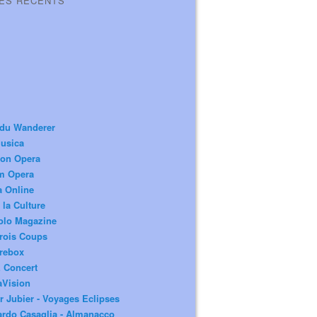
LES RÉCENTS
 du Wanderer
usica
ion Opera
m Opera
a Online
 la Culture
olo Magazine
rois Coups
rebox
 Concert
aVision
r Jubier - Voyages Eclipses
rdo Casaglia - Almanacco