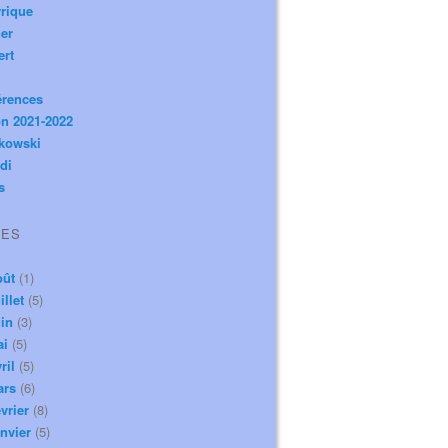
rique
er
ert
érences
n 2021-2022
ikowski
di
s
VES
oût
(1)
illet
(5)
in
(3)
ai
(5)
ril
(5)
ars
(6)
vrier
(8)
nvier
(5)