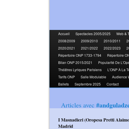
Accueil
Spectacles 2005/2025
Web & 
2008/2009
2009/2010
2010/2011
2
2020/2021
2021/2022
2022/2023
2
Répertoire ONP 1733-1794
Répertoire O
Bilan ONP 2015/2021
Popularité De L'Op
Théâtres Lyriques Parisiens
L'ONP À La T
Tarifs ONP
Salle Modulable
Audience
Ballets
Septembre 2025
Contact
#andguladz
Articles avec
I Masnadieri (Oropesa Pretti Alaimo Vinogradov Lanzillotta) Teatro Real de
Madrid