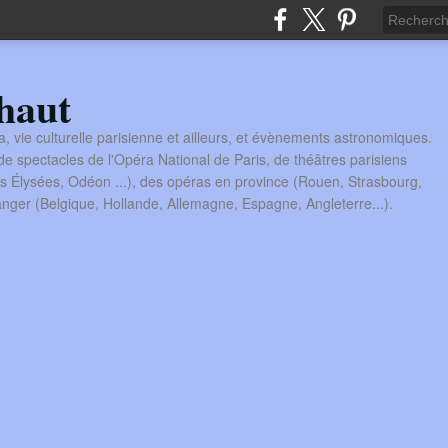
haut
a, vie culturelle parisienne et ailleurs, et évènements astronomiques.
 spectacles de l'Opéra National de Paris, de théâtres parisiens
s Élysées, Odéon ...), des opéras en province (Rouen, Strasbourg,
tranger (Belgique, Hollande, Allemagne, Espagne, Angleterre...).