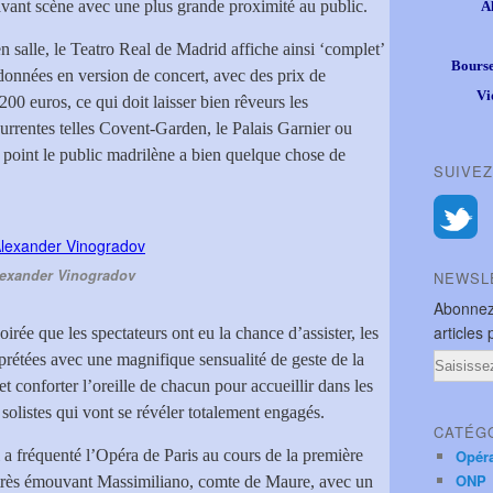
n avant scène avec une plus grande proximité au public.
A
 salle, le Teatro Real de Madrid affiche ainsi ‘complet’
Bourse
onnées en version de concert, avec des prix de
Vi
00 euros, ce qui doit laisser bien rêveurs les
rrentes telles Covent-Garden, le Palais Garnier ou
point le public madrilène a bien quelque chose de
SUIVEZ
exander Vinogradov
NEWSL
Abonnez
articles 
soirée que les spectateurs ont eu la chance d’assister, les
prétées avec une magnifique sensualité de geste de la
Email
et conforter l’oreille de chacun pour accueillir dans les
 solistes qui vont se révéler totalement engagés.
CATÉG
i a fréquenté l’Opéra de Paris au cours de la première
Opér
ONP
très émouvant Massimiliano, comte de Maure, avec un