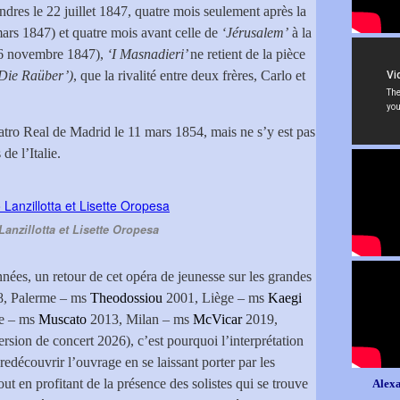
ndres le 22 juillet 1847, quatre mois seulement après la
ars 1847) et quatre mois avant celle de
‘Jérusalem’
à la
(26 novembre 1847),
‘I Masnadieri’
ne retient de la pièce
‘Die Raüber’)
, que la rivalité entre deux frères, Carlo et
atro Real de Madrid le 11 mars 1854, mais ne s’y est pas
de l’Italie.
anzillotta et Lisette Oropesa
nées, un retour de cet opéra de jeunesse sur les grandes
8, Palerme – ms
Theodossiou
2001, Liège – ms
Kaegi
e – ms
Muscato
2013, Milan – ms
McVicar
2019,
rsion de concert 2026), c’est pourquoi l’interprétation
redécouvrir l’ouvrage en se laissant porter par les
ut en profitant de la présence des solistes qui se trouve
Alexa