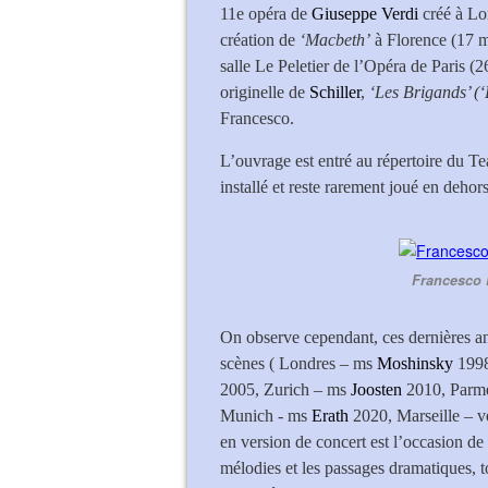
11e opéra de
Giuseppe Verdi
créé à Lo
création de
‘Macbeth’
à Florence (17 m
salle Le Peletier de l’Opéra de Paris 
originelle de
Schiller
,
‘Les Brigands’ (
Francesco.
L’ouvrage est entré au répertoire du Te
installé et reste rarement joué en dehors 
Francesco L
On observe cependant, ces dernières an
scènes ( Londres – ms
Moshinsky
199
2005, Zurich – ms
Joosten
2010, Parm
Munich - ms
Erath
2020, Marseille – ve
en version de concert est l’occasion de 
mélodies et les passages dramatiques, to