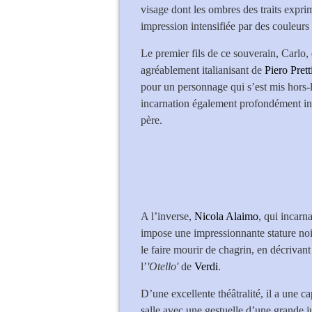
visage dont les ombres des traits exprim
impression intensifiée par des couleur
Le premier fils de ce souverain, Carlo, 
agréablement italianisant de
Piero Prett
pour un personnage qui s’est mis hors-la
incarnation également profondément int
père.
A l’inverse,
Nicola Alaimo
, qui incarn
impose une impressionnante stature noire
le faire mourir de chagrin, en décrivan
l’
'Otello'
de
Verdi
.
D’une excellente théâtralité, il a une ca
salle avec une gestuelle d’une grande ju