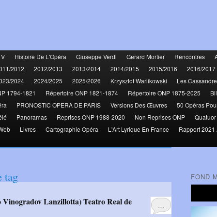
TV
Histoire De L'Opéra
Giuseppe Verdi
Gerard Mortier
Rencontres
011/2012
2012/2013
2013/2014
2014/2015
2015/2016
2016/2017
023/2024
2024/2025
2025/2026
Krzysztof Warlikowski
Les Cassandre
NP 1794-1821
Répertoire ONP 1821-1874
Répertoire ONP 1875-2025
Bi
éra
PRONOSTIC OPERA DE PARIS
Versions Des Œuvres
50 Opéras Pou
élé
Panoramas
Reprises ONP 1988-2020
Non Reprises ONP
Quatuor
 Web
Livres
Cartographie Opéra
L'Art Lyrique En France
Rapport 2021 
e
tag
FOND 
…