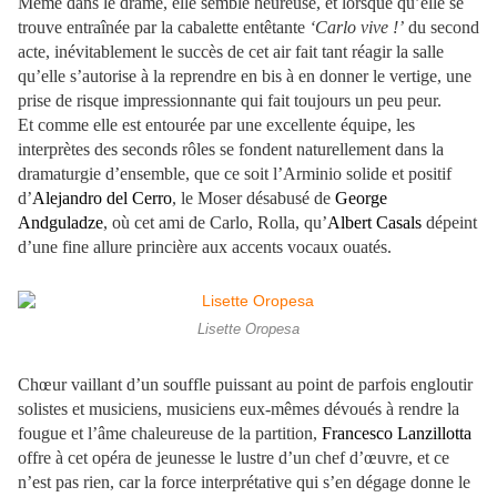
Même dans le drame, elle semble heureuse, et lorsque qu’elle se
trouve entraînée par la cabalette entêtante
‘Carlo vive !’
du second
acte, inévitablement le succès de cet air fait tant réagir la salle
qu’elle s’autorise à la reprendre en bis à en donner le vertige, une
prise de risque impressionnante qui fait toujours un peu peur.
Et comme elle est entourée par une excellente équipe, les
interprètes des seconds rôles se fondent naturellement dans la
dramaturgie d’ensemble, que ce soit l’Arminio solide et positif
d’
Alejandro del Cerro
, le Moser désabusé de
George
Andguladze
, où cet ami de Carlo, Rolla, qu’
Albert Casals
dépeint
d’une fine allure princière aux accents vocaux ouatés.
Lisette Oropesa
Chœur vaillant d’un souffle puissant au point de parfois engloutir
solistes et musiciens, musiciens eux-mêmes dévoués à rendre la
fougue et l’âme chaleureuse de la partition,
Francesco Lanzillotta
offre à cet opéra de jeunesse le lustre d’un chef d’œuvre, et ce
n’est pas rien, car la force interprétative qui s’en dégage donne le