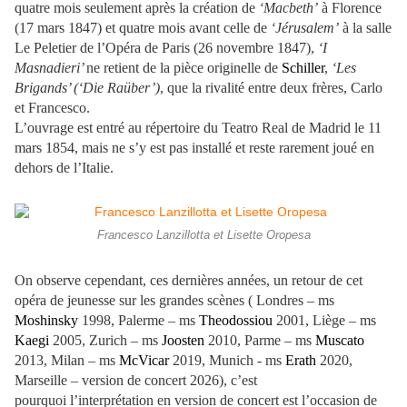
quatre mois seulement après la création de
‘Macbeth’
à Florence
(17 mars 1847) et quatre mois avant celle de
‘Jérusalem’
à la salle
Le Peletier de l’Opéra de Paris (26 novembre 1847),
‘I
Masnadieri’
ne retient de la pièce originelle de
Schiller
,
‘Les
Brigands’ (‘Die Raüber’)
, que la rivalité entre deux frères, Carlo
et Francesco.
L’ouvrage est entré au répertoire du Teatro Real de Madrid le 11
mars 1854, mais ne s’y est pas installé et reste rarement joué en
dehors de l’Italie.
Francesco Lanzillotta et Lisette Oropesa
On observe cependant, ces dernières années, un retour de cet
opéra de jeunesse sur les grandes scènes ( Londres – ms
Moshinsky
1998, Palerme – ms
Theodossiou
2001, Liège – ms
Kaegi
2005, Zurich – ms
Joosten
2010, Parme – ms
Muscato
2013, Milan – ms
McVicar
2019, Munich - ms
Erath
2020,
Marseille – version de concert 2026), c’est
pourquoi l’interprétation en version de concert est l’occasion de