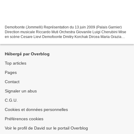
Demofoonte (Jommelli) Représentation du 13 juin 2009 (Palais Garnier)
Direction musicale Riccardo Muti Orchestra Giovanile Luigi Cherubini Mise
en scène Cesare Lievi Demofoonte Dmitry Korchak Dircea Maria Grazia
Schiavo Timante José Maria Lo Monaco Matusio...
Hébergé par Overblog
Top articles
Pages
Contact
Signaler un abus
C.G.U.
Cookies et données personnelles
Préférences cookies
Voir le profil de David sur le portail Overblog