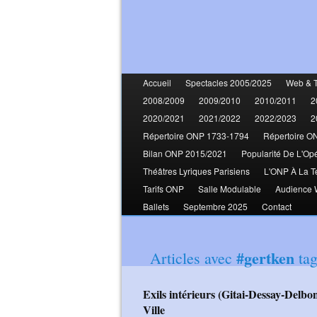
Accueil
Spectacles 2005/2025
Web & 
2008/2009
2009/2010
2010/2011
2
2020/2021
2021/2022
2022/2023
2
Répertoire ONP 1733-1794
Répertoire O
Bilan ONP 2015/2021
Popularité De L'Op
Théâtres Lyriques Parisiens
L'ONP À La T
Tarifs ONP
Salle Modulable
Audience
Ballets
Septembre 2025
Contact
#gertken
Articles avec
ta
Exils intérieurs (Gitai-Dessay-Delbono-Kircher-Gertken-Kloos) Théâtre de la
Ville