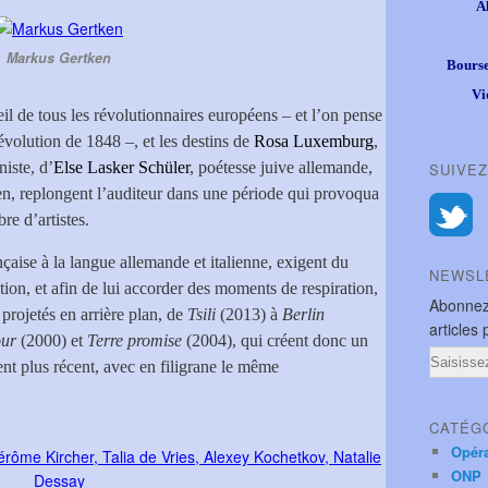
A
Markus Gertken
Bourse
Vi
il de tous les révolutionnaires européens – et l’on pense
évolution de 1848 –, et les destins de
Rosa Luxemburg
,
iste, d’
Else Lasker Schüler
, poétesse juive allemande,
SUIVEZ
ien, replongent l’auditeur dans une période qui provoqua
re d’artistes.
çaise à la langue allemande et italienne, exigent du
NEWSL
tion, et afin de lui accorder des moments de respiration,
Abonnez
 projetés en arrière plan, de
Tsili
(2013) à
Berlin
articles 
our
(2000) et
Terre promise
(2004), qui créent donc un
Email
ent plus récent, avec en filigrane le même
CATÉG
Opér
ONP