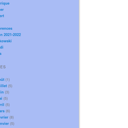
rique
er
ert
érences
n 2021-2022
ikowski
di
s
VES
oût
(1)
illet
(5)
in
(3)
ai
(5)
ril
(5)
ars
(6)
vrier
(8)
nvier
(5)