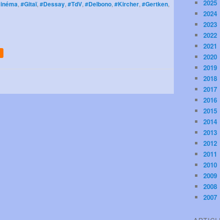
2025
Cinéma
,
#Gitaï
,
#Dessay
,
#TdV
,
#Delbono
,
#Kircher
,
#Gertken
,
2024
2023
2022
2021
2020
2019
2018
2017
2016
2015
2014
2013
2012
2011
2010
2009
2008
2007