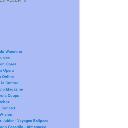
LES RÉCENTS
 du Wanderer
usica
ion Opera
m Opera
a Online
 la Culture
olo Magazine
rois Coups
rebox
 Concert
aVision
r Jubier - Voyages Eclipses
rdo Casaglia - Almanacco