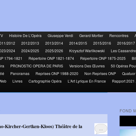
TV
Histoire De L'Opéra
Giuseppe Verdi
Gerard Mortier
Rencontres
011/2012
2012/2013
2013/2014
2014/2015
2015/2016
2016/2017
023/2024
2024/2025
2025/2026
Krzysztof Warlikowski
Les Cassandre
NP 1794-1821
Répertoire ONP 1821-1874
Répertoire ONP 1875-2025
Bi
éra
PRONOSTIC OPERA DE PARIS
Versions Des Œuvres
50 Opéras Pou
élé
Panoramas
Reprises ONP 1988-2020
Non Reprises ONP
Quatuor
 Web
Livres
Cartographie Opéra
L'Art Lyrique En France
Rapport 2021 
g
FOND 
…