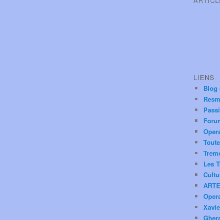
ARTIC
LIENS
Blog
Resm
Pass
Foru
Oper
Toute
Trem
Les T
Cultu
ARTE
Oper
Xavie
Ghera