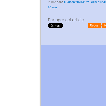
Publié dans
#Saison 2020-2021
,
#Théâtre-
#Cloos
Partager cet article
Repost
0