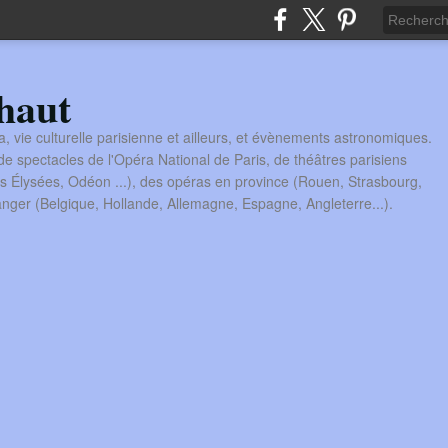
haut
a, vie culturelle parisienne et ailleurs, et évènements astronomiques.
 spectacles de l'Opéra National de Paris, de théâtres parisiens
s Élysées, Odéon ...), des opéras en province (Rouen, Strasbourg,
tranger (Belgique, Hollande, Allemagne, Espagne, Angleterre...).