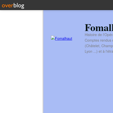
Fomal
Histoire de l'Opér
Comptes rendus de
(Châtelet, Champ
Lyon ...) et à l'é