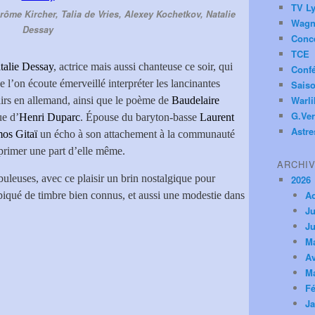
TV Ly
ôme Kircher, Talia de Vries, Alexey Kochetkov, Natalie
Wagn
Dessay
Conc
TCE
talie Dessay
, actrice mais aussi chanteuse ce soir, qui
Conf
ue l’on écoute émerveillé interpréter les lancinantes
Saiso
Warl
airs en allemand, ainsi que le poème de
Baudelaire
G.Ver
ue d’
Henri Duparc
. Épouse du baryton-basse
Laurent
Astre
os Gitaï
un écho à son attachement à la communauté
xprimer une part d’elle même.
ARCHI
buleuses, avec ce plaisir un brin nostalgique pour
2026
A
n piqué de timbre bien connus, et aussi une modestie dans
Ju
.
Ju
M
Av
M
Fé
Ja