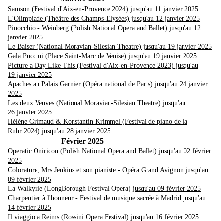
Samson (Festival d'Aix-en-Provence 2024) jusqu'au 11 janvier 2025
L'Olimpiade (Théâtre des Champs-Elysées) jusqu'au 12 janvier 2025
Pinocchio - Weinberg (Polish National Opera and Ballet) jusqu'au 12
janvier 2025
Le Baiser (National Moravian-Silesian Theatre) jusqu'au 19 janvier 2025
Gala Puccini (Place Saint-Marc de Venise) jusqu'au 19 janvier 2025
Picture a Day Like This (Festival d'Aix-en-Provence 2023) jusqu'au
19 janvier 2025
Apaches au Palais Garnier (Opéra national de Paris) jusqu'au 24 janvier
2025
Les deux Veuves (National Moravian-Silesian Theatre) jusqu'au
26 janvier 2025
Hélène Grimaud & Konstantin Krimmel (Festival de piano de la
Ruhr 2024) jusqu'au 28 janvier 2025
Février 2025
Operatic Oniricon (Polish National Opera and Ballet)
jusqu'au 02 février
2025
Colorature, Mrs Jenkins et son pianiste - Opéra Grand Avignon
jusqu'au
09 février 2025
La Walkyrie (LongBorough Festival Opera)
jusqu'au 09 février 2025
Charpentier à l'honneur - Festival de musique sacrée à Madrid
jusqu'au
14 février 2025
Il viaggio a Reims (Rossini Opera Festival)
jusqu'au 16 février 2025