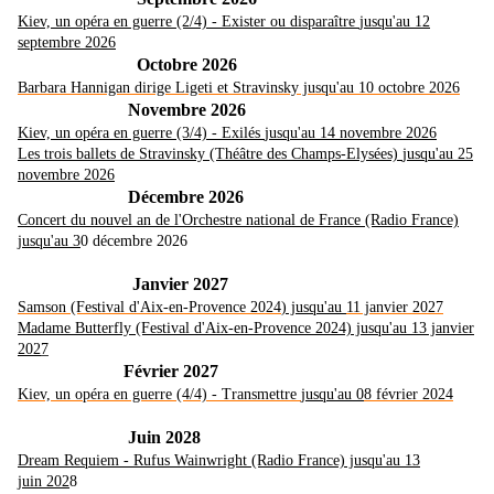
Kiev, un opéra en guerre (2/4) - Exister ou disparaître
jusqu'au 12
septembre 2026
Octobre 2026
Barbara Hannigan dirige Ligeti et Stravinsky jusqu'au 10 octobre 2026
Novembre 2026
Kiev, un opéra en guerre (3/4) - Exilés
jusqu'au 14 novembre 2026
Les trois ballets de Stravinsky (Théâtre des Champs-Elysées)
jusqu'au 25
novembre 2026
Décembre 2026
Concert du nouvel an de l'Orchestre national de Fran
ce (Radio France)
jusqu'au 3
0 décembre 2026
Janvier 2027
Samson (Festival d'Aix-en-Provence 2024
) jusqu'au
11 janvier 2027
Madame Butterfly (Festival d'Aix-en-
Provence 2024) jusqu'au 13 janvier
202
7
Février 2027
Kiev, un opéra en guerre (4/4) - Transmettre
jusqu'au 0
8 février 2024
Juin 2028
Dream Requiem - Rufus Wainwright
(Radio France) jusqu'au 13
juin
202
8