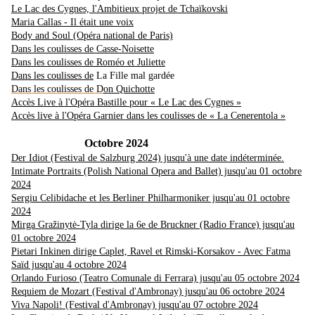
Le Lac des Cygnes, l'Ambitieux projet de Tchaïkovski
Maria Callas - Il était une voix
Body and Soul (Opéra national de Paris)
Dans les coulisses de Casse-Noisette
Dans les coulisses de Roméo et Juliette
Dans les coulisses de
La Fille mal gardée
Dans les coulisses de D
on Quichotte
Accès Live à l'Opéra Bastille pour « Le Lac des Cygnes »
Accès live à l'Opéra Garnier dans les coulisses de « La Cenerentola »
Octobre 2024
Der Idiot (Festival de Salzburg 2024) jusqu'à une date indéterminée.
Intimate Portraits (Polish National Opera and Ballet) jusqu'au 01 octobre
2024
Sergiu Celibidache et les Berliner Philharmoniker jusqu'au 01 octobre
2024
Mirga Gražinytė-Tyla dirige la 6e de Bruckner (Radio France) jusqu'au
01 octobre 2024
Pietari Inkinen dirige Caplet, Ravel et Rimski-Korsakov - Avec Fatma
Saïd jusqu'au 4 octobre 2024
Orlando Furioso (Teatro Comunale di Ferrara) jusqu'au 05 octobre 2024
Requiem de Mozart (Festival d'Ambronay) jusqu'au 06 octobre 2024
Viva Napoli! (Festival d'Ambronay) jusqu'au 07 octobre 2024