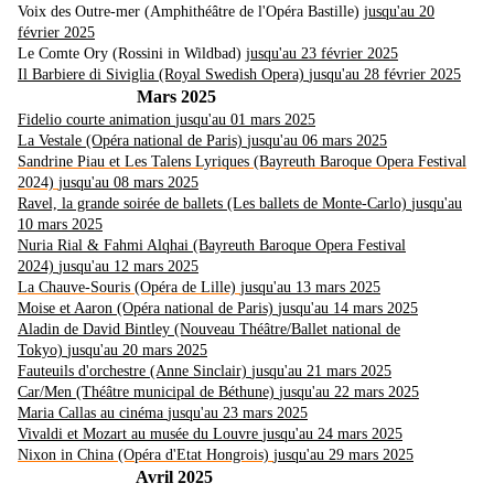
Voix des Outre-mer (Amphithéâtre de l'Opéra Bastille)
jusqu'au 20
février 2025
Le Comte Ory (Rossini in Wildbad)
jusqu'au 23 février 2025
Il Barbiere di Siviglia (Royal Swedish Opera)
jusqu'au 28 février 2025
Mars 2025
Fidelio courte animation
jusqu'au 01 mars 2025
La Vestale (Opéra national de Paris)
jusqu'au 06 mars 2025
Sandrine Piau et Les Talens Lyriques (Bayreuth Baroque Opera Festival
2024)
jusqu'au 08 mars 2025
Ravel, la grande soirée de ballets (Les ballets de Monte-Carlo)
jusqu'au
10 mars 2025
Nuria Rial & Fahmi Alqhai (Bayreuth Baroque Opera Festival
2024)
jusqu'au 12 mars 2025
La Chauve-Souris (Opéra de Lille)
jusqu'au 13 mars 2025
Moise et Aaron (Opéra national de Paris)
jusqu'au 14 mars 2025
Aladin de David Bintley (Nouveau Théâtre/Ballet national de
Tokyo)
jusqu'au 20 mars 2025
Fauteuils d'orchestre (Anne Sinclair)
jusqu'au 21 mars 2025
Car/Men (Théâtre municipal de Béthune)
jusqu'au 22 mars 2025
Maria Callas au cinéma
jusqu'au 23 mars 2025
Vivaldi et Mozart au musée du Louvre
jusqu'au 24 mars 2025
Nixon in China (Opéra d'Etat Hongrois)
jusqu'au 29 mars 2025
Avril 2025