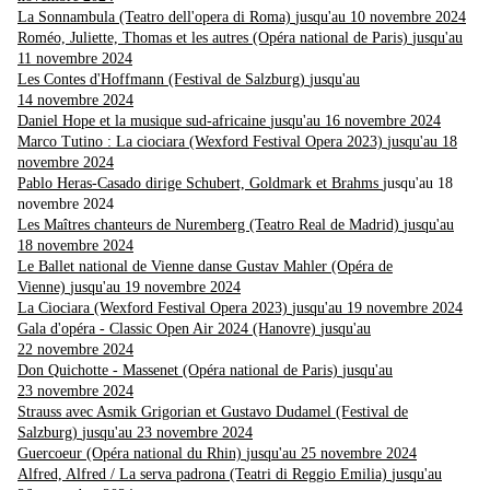
La Sonnambula (Teatro dell'opera di Roma)
jusqu'au 10 novembre 2024
Roméo, Juliette, Thomas et les autres (Opéra national de Paris)
jusqu'au
11 novembre 2024
Les Contes d'Hoffmann (Festival de Salzburg)
jusqu'au
14 novembre 2024
Daniel Hope et la musique sud-africaine
jusqu'au 16 novembre 2024
Marco Tutino : La ciociara (Wexford Festival Opera 2023)
jusqu'au 18
novembre 2024
Pablo Heras-Casado dirige Schubert, Goldmark et Brahms
jusqu'au 18
novembre 2024
Les Maîtres chanteurs de Nuremberg (Teatro Real de Madrid)
jusqu'au
18 novembre 2024
Le Ballet national de Vienne danse Gustav Mahler (Opéra de
Vienne)
jusqu'au 19 novembre 2024
La Ciociara (Wexford Festival Opera 2023)
jusqu'au 19 novembre 2024
Gala d'opéra - Classic Open Air 2024 (Hanovre)
jusqu'au
22 novembre 2024
Don Quichotte - Massenet (Opéra national de Paris)
jusqu'au
23 novembre 2024
Strauss avec Asmik Grigorian et Gustavo Dudamel (Festival de
Salzburg)
jusqu'au 23 novembre 2024
Guercoeur (Opéra national du Rhin)
jusqu'au 25 novembre 2024
Alfred, Alfred / La serva padrona (Teatri di Reggio Emilia)
jusqu'au