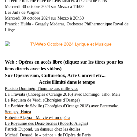
La Petite Renarde rusée de Leoš Janácek à l'Opéra de Paris
Mercredi 30 octobre 2024 sur Mezzo à 11h00
Les Juifs de Wagner
Mercredi 30 octobre 2024 sur Mezzo à 20h30
Franck : Hulda - Gergely Madaras, Orchestre Philharmonique Royal de
Liège
Web : Opéras en accès libre (cliquez sur les titres pour les
liens directs avec les vidéos)
Sur Operavision, Culturebox, Arte Concert etc...
Accès illimité dans le temps
Placido Domingo, l'homme aux mille vies
La Traviata (Chorégies d'Orange 2016)
avec Domingo, Jaho, Meli
Le Requiem de Verdi (Chorégies d'Orange)
Le Barbier de Séville (Chorégies d'Orange 2018)
avec P
eretyatko,
Sempey, Hotea
Roberto Alagna
- Ma vie est un opéra
Le Royaume des Deux-Siciles (Roberto Alagna)
Patrick Dupond, un danseur chez les étoiles
Michaël Denard, le « prince » de l'Opéra de Paris