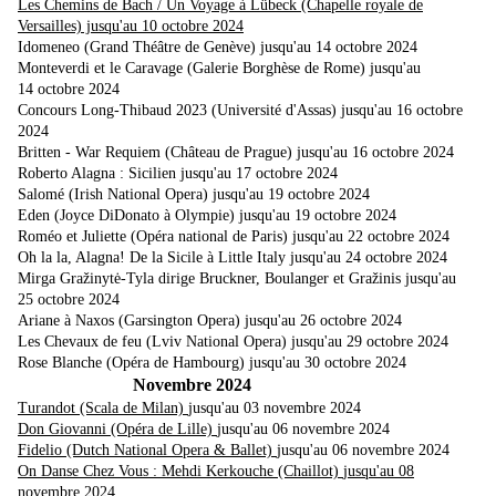
Les Chemins de Bach / Un Voyage à Lübeck (Chapelle royale de
Versailles) jusqu'au 10 octobre 2024
Idomeneo (Grand Théâtre de Genève) jusqu'au 14 octobre 2024
Monteverdi et le Caravage (Galerie Borghèse de Rome) jusqu'au
14 octobre 2024
Concours Long-Thibaud 2023 (Université d'Assas) jusqu'au 16 octobre
2024
Britten - War Requiem (Château de Prague) jusqu'au 16 octobre 2024
Roberto Alagna : Sicilien jusqu'au 17 octobre 2024
Salomé (Irish National Opera) jusqu'au 19 octobre 2024
Eden (Joyce DiDonato à Olympie) jusqu'au 19 octobre 2024
Roméo et Juliette (Opéra national de Paris) jusqu'au 22 octobre 2024
Oh la la, Alagna! De la Sicile à Little Italy jusqu'au 24 octobre 2024
Mirga Gražinytė-Tyla dirige Bruckner, Boulanger et Gražinis jusqu'au
25 octobre 2024
Ariane à Naxos (Garsington Opera) jusqu'au 26 octobre 2024
Les Chevaux de feu (Lviv National Opera) jusqu'au 29 octobre 2024
Rose Blanche (Opéra de Hambourg) jusqu'au 30 octobre 2024
Novembre 2024
Turandot (Scala de Milan)
jusqu'au 03 novembre 2024
Don Giovanni (Opéra de Lille)
jusqu'au 06 novembre 2024
Fidelio (Dutch National Opera & Ballet)
jusqu'au 06 novembre 2024
On Danse Chez Vous : Mehdi Kerkouche (Chaillot)
jusqu'au 08
novembre 2024