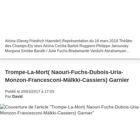
Alcina (Georg Friedrich Haendel) Représentation du 16 mars 2018 Théâtre
des Champs-Ely sées Alcina Cecilia Bartoli Ruggiero Philippe Jaroussky
Morgane Emöke Barath / Julie Fuchs Bradamante Varduhi Abrahamyan
Oronte Christoph Strehl Melisso Krzysztof Bączyk...
Trompe-La-Mort( Naouri-Fuchs-Dubois-Uria-
Monzon-Francesconi-Mälkki-Cassiers) Garnier
Publié le 20/03/2017 à 17:05
Par
David