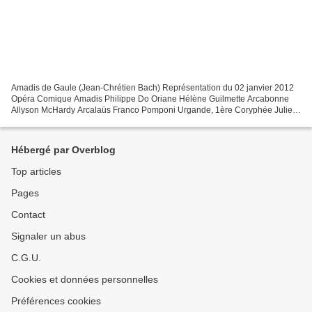
Amadis de Gaule (Jean-Chrétien Bach) Représentation du 02 janvier 2012
Opéra Comique Amadis Philippe Do Oriane Hélène Guilmette Arcabonne
Allyson McHardy Arcalaüs Franco Pomponi Urgande, 1ère Coryphée Julie
Fuchs La Discorde Alix Le Saux La Haine Peter...
Hébergé par Overblog
Top articles
Pages
Contact
Signaler un abus
C.G.U.
Cookies et données personnelles
Préférences cookies