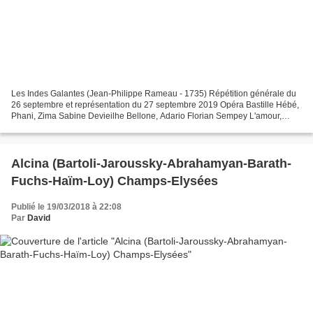
Les Indes Galantes (Jean-Philippe Rameau - 1735) Répétition générale du
26 septembre et représentation du 27 septembre 2019 Opéra Bastille Hébé,
Phani, Zima Sabine Devieilhe Bellone, Adario Florian Sempey L'amour,
Zaïre Jodie Devos Osman, Ali Edwin Crossley-Mercer...
Alcina (Bartoli-Jaroussky-Abrahamyan-Barath-
Fuchs-Haïm-Loy) Champs-Elysées
Publié le 19/03/2018 à 22:08
Par
David