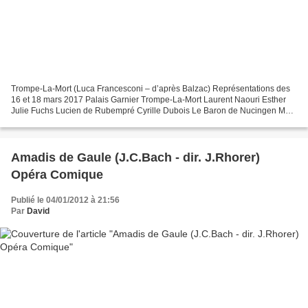
Trompe-La-Mort (Luca Francesconi – d’après Balzac) Représentations des
16 et 18 mars 2017 Palais Garnier Trompe-La-Mort Laurent Naouri Esther
Julie Fuchs Lucien de Rubempré Cyrille Dubois Le Baron de Nucingen Marc
Labonnette Asie Ildiko Komlosi Eugène...
Amadis de Gaule (J.C.Bach - dir. J.Rhorer)
Opéra Comique
Publié le 04/01/2012 à 21:56
Par
David