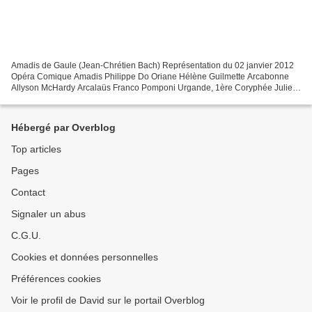
Amadis de Gaule (Jean-Chrétien Bach) Représentation du 02 janvier 2012
Opéra Comique Amadis Philippe Do Oriane Hélène Guilmette Arcabonne
Allyson McHardy Arcalaüs Franco Pomponi Urgande, 1ère Coryphée Julie
Fuchs La Discorde Alix Le Saux La Haine Peter...
Hébergé par Overblog
Top articles
Pages
Contact
Signaler un abus
C.G.U.
Cookies et données personnelles
Préférences cookies
Voir le profil de David sur le portail Overblog