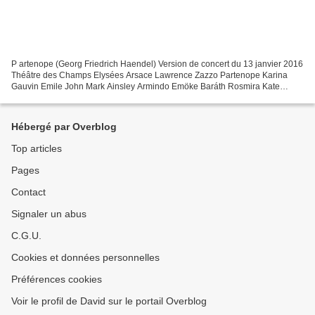
P artenope (Georg Friedrich Haendel) Version de concert du 13 janvier 2016
Théâtre des Champs Elysées Arsace Lawrence Zazzo Partenope Karina
Gauvin Emile John Mark Ainsley Armindo Emöke Baráth Rosmira Kate
Aldrich Ormonte Victor Sicard Direction musicale...
Hébergé par Overblog
Top articles
Pages
Contact
Signaler un abus
C.G.U.
Cookies et données personnelles
Préférences cookies
Voir le profil de David sur le portail Overblog