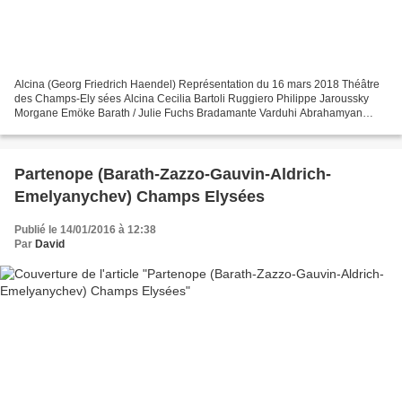
Alcina (Georg Friedrich Haendel) Représentation du 16 mars 2018 Théâtre
des Champs-Ely sées Alcina Cecilia Bartoli Ruggiero Philippe Jaroussky
Morgane Emöke Barath / Julie Fuchs Bradamante Varduhi Abrahamyan
Oronte Christoph Strehl Melisso Krzysztof Bączyk...
Partenope (Barath-Zazzo-Gauvin-Aldrich-
Emelyanychev) Champs Elysées
Publié le 14/01/2016 à 12:38
Par
David