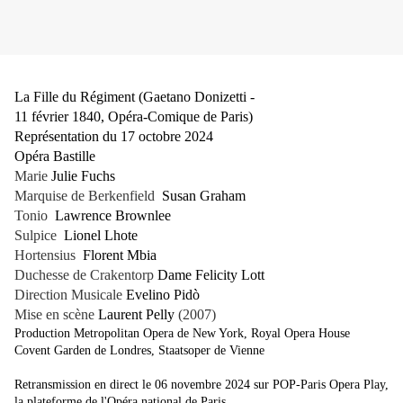
La Fille du Régiment (Gaetano Donizetti -
11 février 1840, Opéra-Comique de Paris)
Représentation du 17 octobre 2024
Opéra Bastille
Marie
Julie Fuchs
Marquise de Berkenfield
Susan Graham
Tonio
Lawrence Brownlee
Sulpice
Lionel Lhote
Hortensius
Florent Mbia
Duchesse de Crakentorp
Dame Felicity Lott
Direction Musicale
Evelino Pidò
Mise en scène
Laurent Pelly
(2007)
Production Metropolitan Opera de New York, Royal Opera House
Covent Garden de Londres, Staatsoper de Vienne
Retransmission en direct le 06 novembre 2024 sur POP-Paris Opera Play,
la plateforme de l'Opéra national de Paris