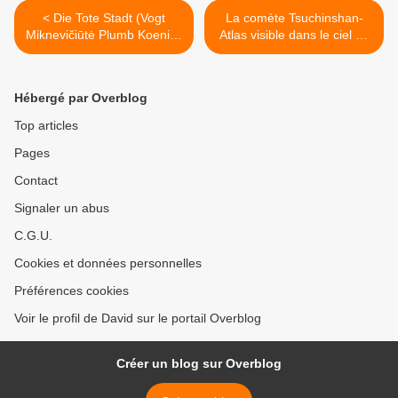
< Die Tote Stadt (Vogt
La comète Tsuchinshan-
Miknevičiūtė Plumb Koenigs
Atlas visible dans le ciel en
Stone) Munich
France (octobre 2024) >
Hébergé par Overblog
Top articles
Pages
Contact
Signaler un abus
C.G.U.
Cookies et données personnelles
Préférences cookies
Voir le profil de David sur le portail Overblog
Créer un blog sur Overblog