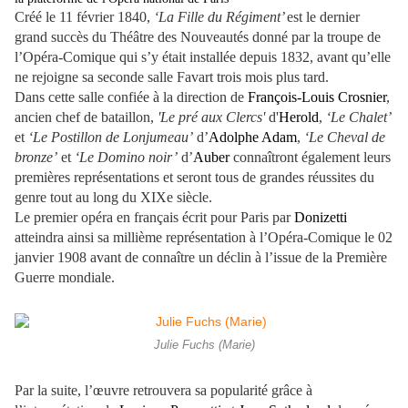
Créé le 11 février 1840,
‘La Fille du Régiment’
est le dernier
grand succès du Théâtre des Nouveautés donné par la troupe de
l’Opéra-Comique qui s’y était installée depuis 1832, avant qu’elle
ne rejoigne sa seconde salle Favart trois mois plus tard.
Dans cette salle confiée à la direction de
François-Louis Crosnier
,
ancien chef de bataillon,
'Le pré aux Clercs'
d'
Herold
,
‘Le Chalet’
et
‘Le Postillon de Lonjumeau’
d’
Adolphe Adam
,
‘Le Cheval de
bronze’
et
‘Le Domino noir’
d’
Auber
connaîtront également leurs
premières représentations et seront tous de grandes réussites du
genre tout au long du XIXe siècle.
Le premier opéra en français écrit pour Paris par
Donizetti
atteindra ainsi sa millième représentation à l’Opéra-Comique le 02
janvier 1908 avant de connaître un déclin à l’issue de la Première
Guerre mondiale.
Julie Fuchs (Marie)
Par la suite, l’œuvre retrouvera sa popularité grâce à