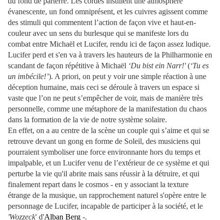
du fond de parterre. Les cordes instillent une atmosphère
évanescente, un fond omniprésent, et les cuivres agissent comme
des stimuli qui commentent l’action de façon vive et haut-en-
couleur avec un sens du burlesque qui se manifeste lors du
combat entre Michaël et Lucifer, rendu ici de façon assez ludique.
Lucifer perd et s'en va à travers les hauteurs de la Philharmonie en
scandant de façon répétitive à Michaël
‘Du bist ein Narr!'
(
‘Tu es
un imbécile!’
). A priori, on peut y voir une simple réaction à une
déception humaine, mais ceci se déroule à travers un espace si
vaste que l’on ne peut s’empêcher de voir, mais de manière très
personnelle, comme une métaphore de la manifestation du chaos
dans la formation de la vie de notre système solaire.
En effet, on a au centre de la scène un couple qui s’aime et qui se
retrouve devant un gong en forme de Soleil, des musiciens qui
pourraient symboliser une force environnante hors du temps et
impalpable, et un Lucifer venu de l’extérieur de ce système et qui
perturbe la vie qu'il abrite mais sans réussir à la détruire, et qui
finalement repart dans le cosmos - en y associant la texture
étrange de la musique, un rapprochement naturel s'opère entre le
personnage de Lucifer, incapable de participer à la société, et le
'Wozzeck
' d'
Alban Berg
-.