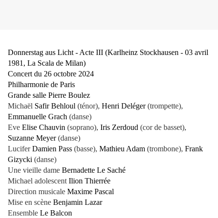
Donnerstag aus Licht - Acte III (Karlheinz Stockhausen - 03 avril
1981, La Scala de Milan)
Concert du 26 octobre 2024
Philharmonie de Paris
Grande salle Pierre Boulez
Michaël
Safir Behloul
(ténor),
Henri Deléger
(trompette),
Emmanuelle Grach
(danse)
Eve
Elise Chauvin
(soprano),
Iris Zerdoud
(cor de basset),
Suzanne Meyer
(danse)
Lucifer
Damien Pass
(basse),
Mathieu Adam
(trombone),
Frank
Gizycki
(danse)
Une vieille dame
Bernadette Le Saché
Michael adolescent
Ilion Thierrée
Direction musicale
Maxime Pascal
Mise en scène
Benjamin Lazar
Ensemble
Le Balcon