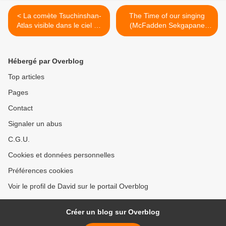
< La comète Tsuchinshan-
The Time of our singing
Atlas visible dans le ciel en
(McFadden Sekgapane
France (octobre 2024)
Ryan Huffman) La Monnaie
>
Hébergé par Overblog
Top articles
Pages
Contact
Signaler un abus
C.G.U.
Cookies et données personnelles
Préférences cookies
Voir le profil de David sur le portail Overblog
Créer un blog sur Overblog