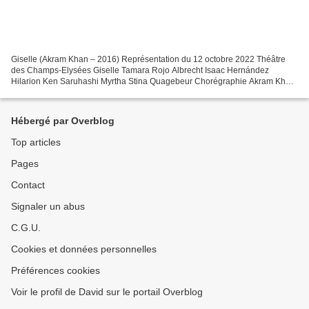
Giselle (Akram Khan – 2016) Représentation du 12 octobre 2022 Théâtre
des Champs-Elysées Giselle Tamara Rojo Albrecht Isaac Hernández
Hilarion Ken Saruhashi Myrtha Stina Quagebeur Chorégraphie Akram Khan
(2016) Conception sonore Vincenzo Lamagna English...
Hébergé par Overblog
Top articles
Pages
Contact
Signaler un abus
C.G.U.
Cookies et données personnelles
Préférences cookies
Voir le profil de David sur le portail Overblog