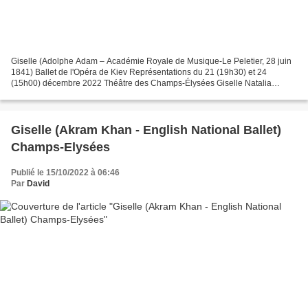
Giselle (Adolphe Adam – Académie Royale de Musique-Le Peletier, 28 juin
1841) Ballet de l'Opéra de Kiev Représentations du 21 (19h30) et 24
(15h00) décembre 2022 Théâtre des Champs-Élysées Giselle Natalia
Matsak Albrecht Sergii Kryvokon Myrtha Iryna Borysova...
Giselle (Akram Khan - English National Ballet)
Champs-Elysées
Publié le 15/10/2022 à 06:46
Par
David