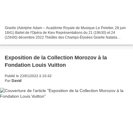
Giselle (Adolphe Adam – Académie Royale de Musique-Le Peletier, 28 juin
1841) Ballet de l'Opéra de Kiev Représentations du 21 (19h30) et 24
(15h00) décembre 2022 Théâtre des Champs-Élysées Giselle Natalia
Matsak Albrecht Sergii Kryvokon Myrtha Iryna Borysova...
Exposition de la Collection Morozov à la
Fondation Louis Vuitton
Publié le 23/01/2022 à 10:42
Par
David