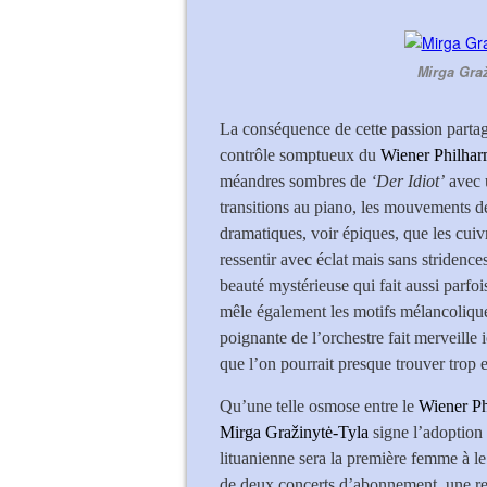
Mirga Graž
La conséquence de cette passion parta
contrôle somptueux du
Wiener Philha
méandres sombres de
‘Der Idiot’
avec u
transitions au piano, les mouvements d
dramatiques, voir épiques, que les cui
ressentir avec éclat mais sans stridenc
beauté mystérieuse qui fait aussi parfoi
mêle également les motifs mélancoliques
poignante de l’orchestre fait merveille 
que l’on pourrait presque trouver trop
Qu’une telle osmose entre le
Wiener Ph
Mirga Gražinytė-Tyla
signe l’adoption d
lituanienne sera la première femme à le
de deux concerts d’abonnement, une re