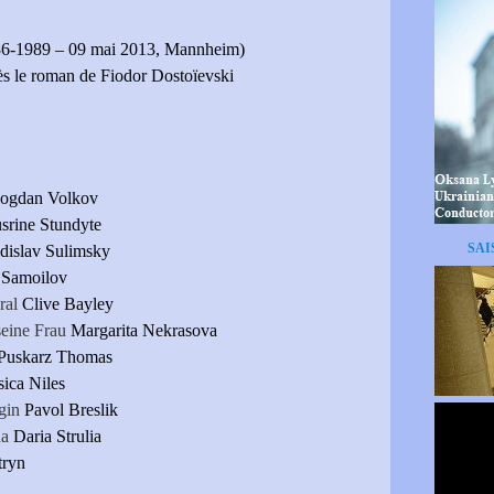
86-1989 – 09 mai 2013, Mannheim)
s le roman de Fiodor Dostoïevski
ogdan Volkov
srine Stundyte
SAI
dislav Sulimsky
i Samoilov
ral
Clive Bayley
seine Frau
Margarita Nekrasova
Puskarz Thomas
sica Niles
lgin
Pavol Breslik
na
Daria Strulia
tryn