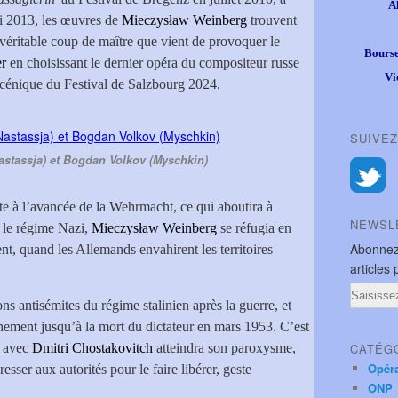
A
2013, les œuvres de
Mieczysław Weinberg
trouvent
 véritable coup de maître que vient de provoquer le
Bourse
er
en choisissant le dernier opéra du compositeur russe
Vi
cénique du Festival de Salzbourg 2024.
SUIVEZ
astassja) et Bogdan Volkov (Myschkin)
ite à l’avancée de la Wehrmacht, ce qui aboutira à
NEWSL
s le régime Nazi,
Mieczysław Weinberg
se réfugia en
Abonnez
, quand les Allemands envahirent les territoires
articles 
Email
ns antisémites du régime stalinien après la guerre, et
ement jusqu’à la mort du dictateur en mars 1953. C’est
é avec
Dmitri Chostakovitch
atteindra son paroxysme,
CATÉG
Opér
esser aux autorités pour le faire libérer, geste
ONP