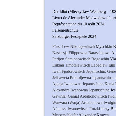
Der Idiot (Mieczysław Weinberg – 19
Livret de Alexander Medwedew d’aprè
Représentation du 10 août 2024
Felsenreitschule
Salzburger Festspiele 2024
Fürst Lew Nikolajewitsch Myschkin
B
Nastassja Filippowna Baraschkowa
Au
Parfjon Semjonowitsch Rogoschin
Vla
Lukjan Timofejewitsch Lebedjew
Iuri
Iwan Fjodorowitsch Jepantschin, Gene
Jelisaweta Prokofjewna Jepantschina, 
Aglaja Iwanowna Jepantschina Xenia
Alexandra Iwanowna Jepantschina
Jes
Gawrila (Ganja) Ardalionowitsch Iwo
Warwara (Warja) Ardalionowa Iwolgi
Afanassi Iwanowitsch Totzki
Jerzy Bu
Messerschleifer
Alexander Kravets