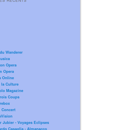
LES RÉCENTS
 du Wanderer
usica
ion Opera
m Opera
a Online
 la Culture
olo Magazine
rois Coups
rebox
 Concert
aVision
r Jubier - Voyages Eclipses
rdo Casaglia - Almanacco