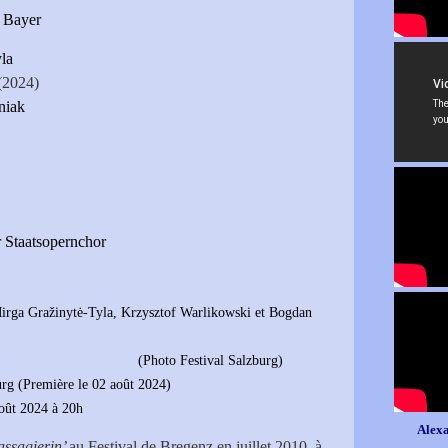
a Bayer
la
(2024)
niak
 Staatsopernchor
rzysztof Warlikowski et Bogdan
ival Salzburg)
urg (Première le 02 août 2024)
août 2024 à 20h
Alexa
ssagierin’
au Festival de Bregenz en juillet 2010, à