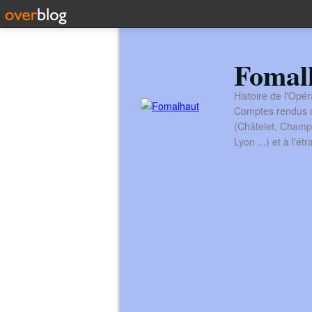
Fomal
Histoire de l'Opér
Comptes rendus de
(Châtelet, Champ
Lyon ...) et à l'é