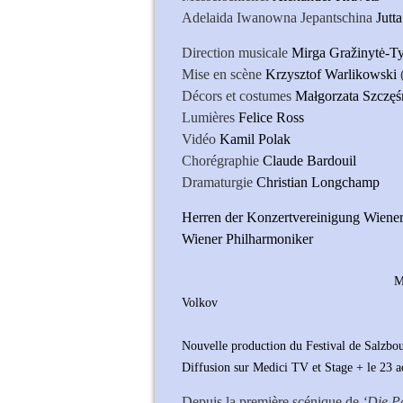
Adelaida Iwanowna Jepantschina
Jutt
Direction musicale
Mirga Gražinytė-Ty
Mise en scène
Krzysztof Warlikowski
Décors et costumes
Małgorzata Szczęś
Lumières
Felice Ross
Vidéo
Kamil Polak
Chorégraphie
Claude Bardouil
Dramaturgie
Christian Longchamp
Herren der Konzertvereinigung Wiener
Wiener Philharmoniker
Mirga Gražinytė-Tyla, K
Volkov
(Photo Fest
Nouvelle production du Festival de Salzbo
Diffusion sur Medici TV et Stage + le 23 
Depuis la première scénique de
‘Die Pa