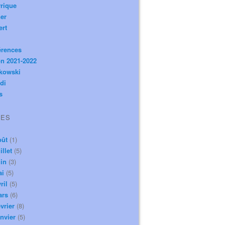
rique
er
ert
érences
n 2021-2022
ikowski
di
s
VES
oût
(1)
illet
(5)
in
(3)
ai
(5)
ril
(5)
ars
(6)
vrier
(8)
nvier
(5)