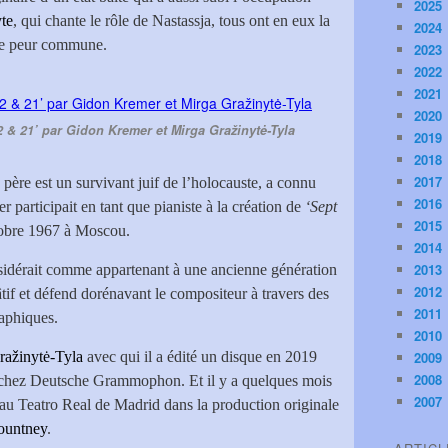
2025
te
, qui chante le rôle de Nastassja, tous ont en eux la
2024
de peur commune.
2023
2022
2021
2020
& 21’ par Gidon Kremer et Mirga Gražinytė-Tyla
2019
2018
2017
le père est un survivant juif de l’holocauste, a connu
2016
r participait en tant que pianiste à la création de
‘Sept
2015
tobre 1967 à Moscou.
2014
2013
sidérait comme appartenant à une ancienne génération
2012
âtif et défend dorénavant le compositeur à travers des
2011
raphiques.
2010
ražinytė-Tyla
avec qui il a édité un disque en 2019
2009
2008
hez Deutsche Grammophon. Et il y a quelques mois
2007
au Teatro Real de Madrid dans la production originale
ountney
.