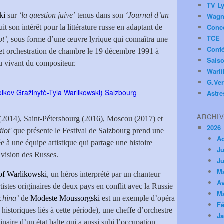
TV Ly
ski
sur
‘la question juive’
tenus dans son
‘Journal d’un
Wagn
Conc
uit son intérêt pour la littérature russe en adaptant de
TCE
ot’
, sous forme d’une œuvre lyrique qui connaîtra une
Conf
 et orchestration de chambre le 19 décembre 1991 à
Saiso
du vivant du compositeur.
Warl
G.Ver
Astre
ARCHI
014), Saint-Pétersbourg (2016), Moscou (2017) et
2026
iot'
que présente le Festival de Salzbourg prend une
A
iée à une équipe artistique qui partage une histoire
Ju
vision des Russes.
Ju
M
of Warlikowski
, un héros interprété par un chanteur
Av
rtistes originaires de deux pays en conflit avec la Russie
M
china’
de
Modeste Moussorgski
est un exemple d’opéra
Fé
 historiques liés à cette période), une cheffe d’orchestre
Ja
ginaire d’un état balte qui a aussi subi l’occupation