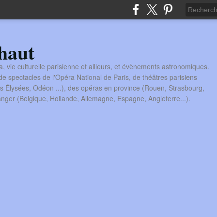
haut
a, vie culturelle parisienne et ailleurs, et évènements astronomiques.
 spectacles de l'Opéra National de Paris, de théâtres parisiens
s Élysées, Odéon ...), des opéras en province (Rouen, Strasbourg,
tranger (Belgique, Hollande, Allemagne, Espagne, Angleterre...).