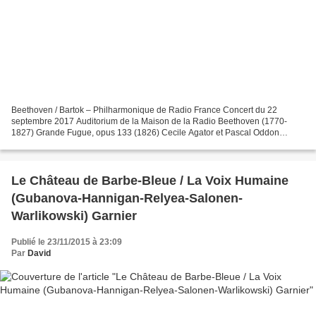
Beethoven / Bartok – Philharmonique de Radio France Concert du 22
septembre 2017 Auditorium de la Maison de la Radio Beethoven (1770-
1827) Grande Fugue, opus 133 (1826) Cecile Agator et Pascal Oddon
(violon), Marc Desmons (Alto) et Jérôme Pinget (violoncelle)...
Le Château de Barbe-Bleue / La Voix Humaine
(Gubanova-Hannigan-Relyea-Salonen-
Warlikowski) Garnier
Publié le 23/11/2015 à 23:09
Par
David