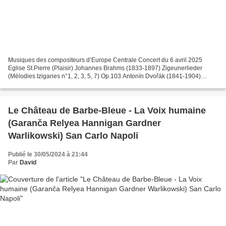
Musiques des compositeurs d’Europe Centrale Concert du 6 avril 2025
Eglise St.Pierre (Plaisir) Johannes Brahms (1833-1897) Zigeunerlieder
(Mélodies tziganes n°1, 2, 3, 5, 7) Op.103 Antonín Dvořák (1841-1904)
Cigánské písně (Mélodies tziganes n°2, 4, 5,...
Le Château de Barbe-Bleue - La Voix humaine
(Garanča Relyea Hannigan Gardner
Warlikowski) San Carlo Napoli
Publié le 30/05/2024 à 21:44
Par
David