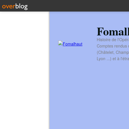
Fomal
Histoire de l'Opér
Comptes rendus de
(Châtelet, Champ
Lyon ...) et à l'é