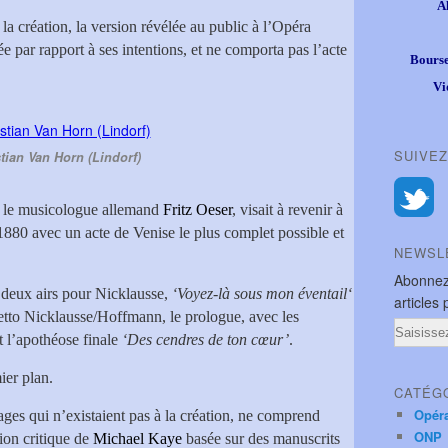
A
la création, la version révélée au public à l’Opéra
 par rapport à ses intentions, et ne comporta pas l’acte
Bourse
Vi
SUIVEZ
tian Van Horn (Lindorf)
r le musicologue allemand
Fritz Oeser
, visait à revenir à
1880 avec un acte de Venise le plus complet possible et
NEWSL
Abonnez
 deux airs pour Nicklausse,
‘Voyez-là sous mon éventail‘
articles 
uetto Nicklausse/Hoffmann, le prologue, avec les
Email
t l’apothéose finale
‘Des cendres de ton cœur’
.
ier plan.
CATÉG
Opér
sages qui n’existaient pas à la création, ne comprend
ONP
tion critique de
Michael Kaye
basée sur des manuscrits