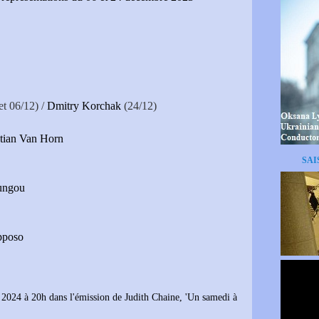
et 06/12) /
Dmitry Korchak
(24/12)
stian Van Horn
SAI
ungou
pposo
 2024 à 20h dans l'émission de Judith Chaine, 'Un samedi à