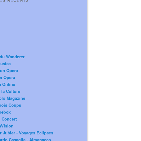
LES RÉCENTS
 du Wanderer
usica
ion Opera
m Opera
a Online
 la Culture
olo Magazine
rois Coups
rebox
 Concert
aVision
r Jubier - Voyages Eclipses
rdo Casaglia - Almanacco