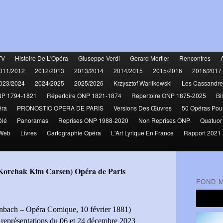
TV
Histoire De L'Opéra
Giuseppe Verdi
Gerard Mortier
Rencontres
011/2012
2012/2013
2013/2014
2014/2015
2015/2016
2016/2017
023/2024
2024/2025
2025/2026
Krzysztof Warlikowski
Les Cassandre
NP 1794-1821
Répertoire ONP 1821-1874
Répertoire ONP 1875-2025
Bi
éra
PRONOSTIC OPERA DE PARIS
Versions Des Œuvres
50 Opéras Pou
élé
Panoramas
Reprises ONP 1988-2020
Non Reprises ONP
Quatuor
 Web
Livres
Cartographie Opéra
L'Art Lyrique En France
Rapport 2021 
 Korchak Kim Carsen) Opéra de Paris
FOND 
nbach – Opéra Comique, 10 février 1881)
 représentations du 06 et 24 décembre 2023