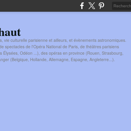
haut
a, vie culturelle parisienne et ailleurs, et évènements astronomiques.
 spectacles de l'Opéra National de Paris, de théâtres parisiens
s Élysées, Odéon ...), des opéras en province (Rouen, Strasbourg,
tranger (Belgique, Hollande, Allemagne, Espagne, Angleterre...).