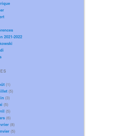
rique
er
ert
érences
n 2021-2022
ikowski
di
s
VES
oût
(1)
illet
(5)
in
(3)
ai
(5)
ril
(5)
ars
(6)
vrier
(8)
nvier
(5)