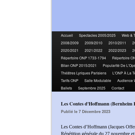
Accueil
Spectacles 2005/2025
Web & 
2008/2009
2009/2010
2010/2011
2
2020/2021
2021/2022
2022/2023
2
Répertoire ONP 1733-1794
Répertoire O
Bilan ONP 2015/2021
Popularité De L'Op
Théâtres Lyriques Parisiens
L'ONP À La T
Tarifs ONP
Salle Modulable
Audience
Ballets
Septembre 2025
Contact
Les Contes d'Hoffmann (Bernheim
Publié le 7 Décembre 2023
Les Contes d’Hoffmann (Jacques Offe
Répétition générale du 27 novembre et