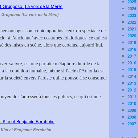
2025
2024
t-Grupposo (La voix de la Mère)
2023
2022
2021
s personnages sont contemporains, ceux du spectacle de
2020
cle ‘à l’ancienne’ avec costumes folkloriques, ce qui est
2019
sé des mises en scène, alors que certains, aujourd’hui,
2018
2017
2016
 avec sa lyre, est une parfaite métaphore du rôle de la
2015
l à la condition humaine, même si l’acte d’Antonia est
2014
ar la société envers l’artiste qui le pousse à se consumer
2013
2012
2011
oyen de s’adresser à tous les publics, ce qui est une
2010
2009
2008
2007
Kim et Benjamin Bernheim