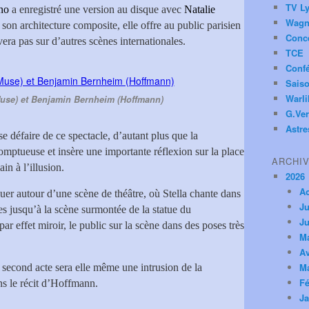
TV Ly
no
a enregistré une version au disque avec
Natalie
Wagn
 son architecture composite, elle offre au public parisien
Conc
vera pas sur d’autres scènes internationales.
TCE
Conf
Saiso
Warl
use) et Benjamin Bernheim (Hoffmann)
G.Ver
Astre
e défaire de ce spectacle, d’autant plus que la
omptueuse et insère une importante réflexion sur la place
ARCHI
in à l’illusion.
2026
A
luer autour d’une scène de théâtre, où Stella chante dans
Ju
ses jusqu’à la scène surmontée de la statue du
Ju
r effet miroir, le public sur la scène dans des poses très
M
Av
M
 second acte sera elle même une intrusion de la
Fé
ns le récit d’Hoffmann.
Ja