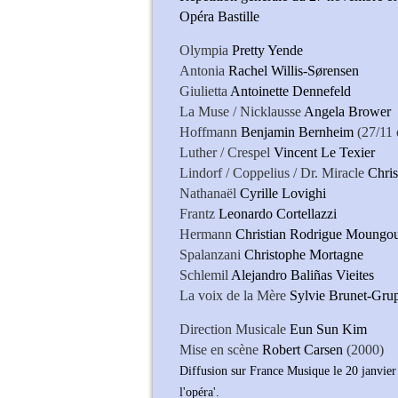
Opéra Bastille
Olympia
Pretty Yende
Antonia
Rachel Willis-Sørensen
Giulietta
Antoinette Dennefeld
La Muse / Nicklausse
Angela Brower
Hoffmann
Benjamin Bernheim
(27/11 
Luther / Crespel
Vincent Le Texier
Lindorf / Coppelius / Dr. Miracle
Chri
Nathanaël
Cyrille Lovighi
Frantz
Leonardo Cortellazzi
Hermann
Christian Rodrigue Moungo
Spalanzani
Christophe Mortagne
Schlemil
Alejandro Baliñas Vieites
La voix de la Mère
Sylvie Brunet-Gru
Direction Musicale
Eun Sun Kim
Mise en scène
Robert Carsen
(2000)
Diffusion sur France Musique le 20 janvier
l'opéra'.