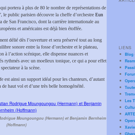
ARTIC
 qui portera à plus de 80 le nombre de représentations de
’
, le public parisien découvre la cheffe d’orchestre
Eun
a de San Francisco, dont la carrière internationale au
uropéens et américains est déjà bien étoffée.
ent délié dès l’ouverture et sera préservé tout au long
ilibre sonore entre la fosse d’orchestre et le plateau,
LIENS
on à l’action scénique, elle dispense nuances et
Blog
Resm
és rythmés avec un moelleux tonique, ce qui a pour effet
Pass
 spectateur à la scène.
Foru
fe est ainsi un support idéal pour les chanteurs, d’autant
Oper
n de haut vol et d’une très belle homogénéité.
Toute
Trem
Les T
Cultu
ARTE
n Rodrigue Moungoungou (Hermann) et Benjamin Bernheim
Oper
(Hoffmann)
Xavie
Ghera