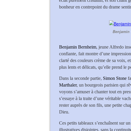
éclat purement cristallin, et son chant 
bonheur en contrepoint du drame sentim
Benjamin 
Benjamin Bernheim
, jeune Alfredo ins
confiante, fait montre d’une impression
clarté des couleurs crème de sa voix, et
plus lents et délicats, qu’elle prend le 
Dans la seconde partie,
Simon Stone
fa
Marthaler
, un bourgeois parisien qui r
voyons s’amuser à chanter tout en press
s’essaye à la traite d’une véritable vac
rester auprès de son fils, une petite cha
Dieu.
Ces petits tableaux s’enchaînent sur u
illustratives disjointes, sans la continui