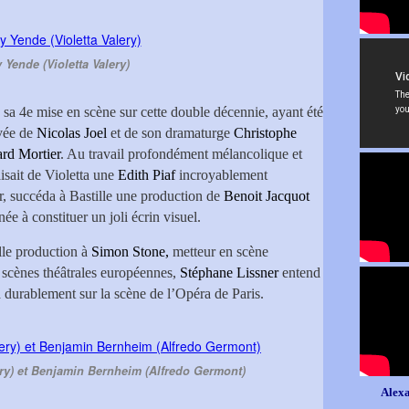
y Yende (Violetta Valery)
e sa 4e mise en scène sur cette double décennie, ayant été
ivée de
Nicolas Joel
et de son dramaturge
Christophe
rd Mortier
. Au travail profondément mélancolique et
aisait de Violetta une
Edith Piaf
incroyablement
r, succéda à Bastille une production de
Benoit Jacquot
ée à constituer un joli écrin visuel.
lle production à
Simon Stone,
metteur en scène
es scènes théâtrales européennes,
Stéphane Lissner
entend
a durablement sur la scène de l’Opéra de Paris.
lery) et Benjamin Bernheim (Alfredo Germont)
Alexa