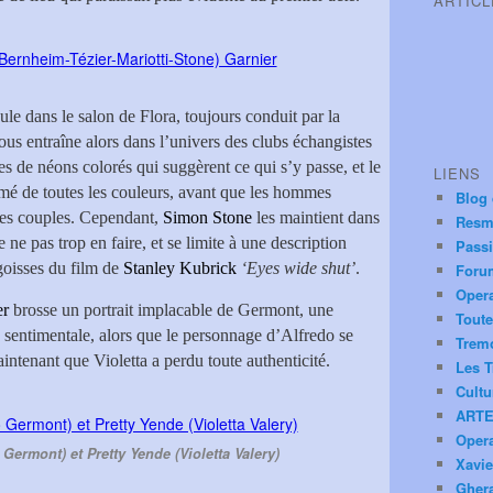
ARTIC
oule dans le salon de Flora, toujours conduit par la
s entraîne alors dans l’univers des clubs échangistes
es de néons colorés qui suggèrent ce qui s’y passe, et le
LIENS
mé de toutes les couleurs, avant que les hommes
Blog
 les couples. Cependant,
Simon Stone
les maintient dans
Resm
 ne pas trop en faire, et se limite à une description
Pass
ngoisses du film de
Stanley Kubrick
‘Eyes wide shut’
.
Foru
Oper
er
brosse un portrait implacable de Germont, une
Toute
e sentimentale, alors que le personnage d’Alfredo se
Trem
aintenant que Violetta a perdu toute authenticité.
Les T
Cultu
ARTE
Oper
Germont) et Pretty Yende (Violetta Valery)
Xavie
Ghera