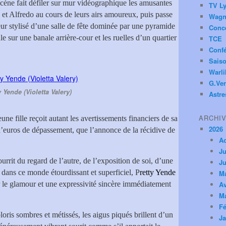
scène fait défiler sur mur vidéographique les amusantes
TV Ly
a et Alfredo au cours de leurs airs amoureux, puis passe
Wagn
ieur stylisé d’une salle de fête dominée par une pyramide
Conc
 sur une banale arrière-cour et les ruelles d’un quartier
TCE
Conf
Saiso
Warl
G.Ver
y Yende (Violetta Valery)
Astre
ARCHI
jeune fille reçoit autant les avertissements financiers de sa
2026
d’euros de dépassement, que l’annonce de la récidive de
A
Ju
it du regard de l’autre, de l’exposition de soi, d’une
Ju
dans ce monde étourdissant et superficiel, P
retty Yende
M
r le glamour et une expressivité sincère immédiatement
Av
M
Fé
oris sombres et métissés, les aigus piqués brillent d’un
Ja