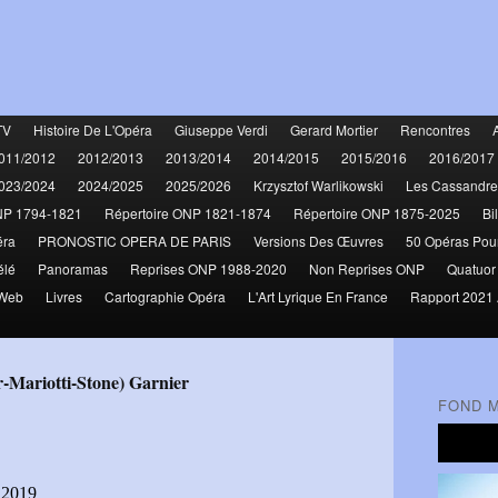
TV
Histoire De L'Opéra
Giuseppe Verdi
Gerard Mortier
Rencontres
011/2012
2012/2013
2013/2014
2014/2015
2015/2016
2016/2017
023/2024
2024/2025
2025/2026
Krzysztof Warlikowski
Les Cassandre
NP 1794-1821
Répertoire ONP 1821-1874
Répertoire ONP 1875-2025
Bi
éra
PRONOSTIC OPERA DE PARIS
Versions Des Œuvres
50 Opéras Pou
élé
Panoramas
Reprises ONP 1988-2020
Non Reprises ONP
Quatuor
 Web
Livres
Cartographie Opéra
L'Art Lyrique En France
Rapport 2021 
r-Mariotti-Stone) Garnier
FOND 
 2019