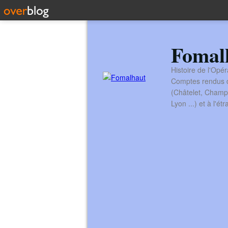
Fomal
Histoire de l'Opér
Comptes rendus de
(Châtelet, Champ
Lyon ...) et à l'é