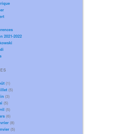
rique
er
ert
érences
n 2021-2022
ikowski
di
s
VES
oût
(1)
illet
(5)
in
(3)
ai
(5)
ril
(5)
ars
(6)
vrier
(8)
nvier
(5)