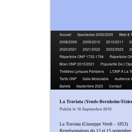
Accueil
Spectacles 2005/2025
Web & 
2008/2009
2009/2010
2010/2011
2
2020/2021
2021/2022
2022/2023
2
Répertoire ONP 1733-1794
Répertoire O
Bilan ONP 2015/2021
Popularité De L'Op
Théâtres Lyriques Parisiens
L'ONP À La T
Tarifs ONP
Salle Modulable
Audience
Ballets
Septembre 2025
Contact
La Traviata (Yende-Bernheim-Tézie
Publié le 16 Septembre 2019
La Traviata (Giuseppe Verdi – 1853)
Représentations du 12 et 15 septembre