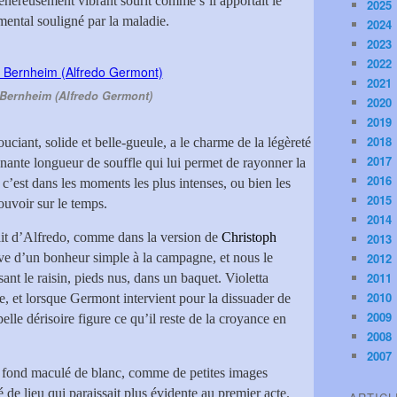
généreusement vibrant sourit comme s’il apportait le
2025
ental souligné par la maladie.
2024
2023
2022
2021
Bernheim (Alfredo Germont)
2020
2019
2018
ouciant, solide et belle-gueule, a le charme de la légèreté
2017
nante longueur de souffle qui lui permet de rayonner la
2016
 c’est dans les moments les plus intenses, ou bien les
2015
pouvoir sur le temps.
2014
it d’Alfredo, comme dans la version de
Christoph
2013
êve d’un bonheur simple à la campagne, et nous le
2012
2011
ant le raisin, pieds nus, dans un baquet. Violetta
2010
he, et lorsque Germont intervient pour la dissuader de
2009
pelle dérisoire figure ce qu’il reste de la croyance en
2008
2007
n fond maculé de blanc, comme de petites images
té de lieu qui paraissait plus évidente au premier acte.