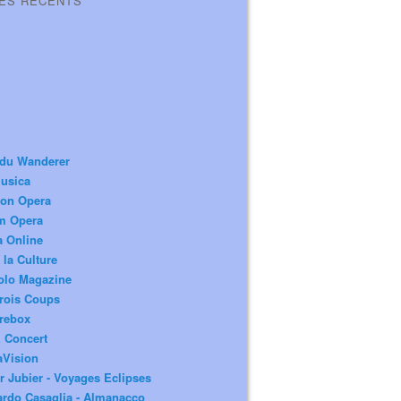
LES RÉCENTS
 du Wanderer
usica
ion Opera
m Opera
a Online
 la Culture
olo Magazine
rois Coups
rebox
 Concert
aVision
r Jubier - Voyages Eclipses
rdo Casaglia - Almanacco