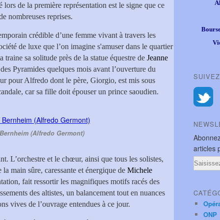
A
 lors de la première représentation est le signe que ce
s de nombreuses reprises.
Bourse
temporain crédible d’une femme vivant à travers les
Vi
ociété de luxe que l’on imagine s'amuser dans le quartier
 traine sa solitude près de la statue équestre de
Jeanne
ace des Pyramides quelques mois avant l’ouverture du
SUIVEZ
our pour Alfredo dont le père, Giorgio, est mis sous
andale, car sa fille doit épouser un prince saoudien.
NEWSL
Bernheim (Alfredo Germont)
Abonnez
articles 
. L’orchestre et le chœur, ainsi que tous les solistes,
Email
de la main sûre, caressante et énergique de
Michele
tation, fait ressortir les magnifiques motifs racés des
CATÉG
issements des altistes, un balancement tout en nuances
Opér
ions vives de l’ouvrage entendues à ce jour.
ONP