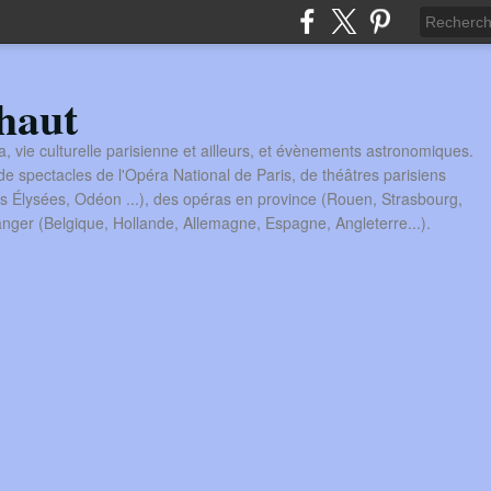
haut
a, vie culturelle parisienne et ailleurs, et évènements astronomiques.
 spectacles de l'Opéra National de Paris, de théâtres parisiens
s Élysées, Odéon ...), des opéras en province (Rouen, Strasbourg,
tranger (Belgique, Hollande, Allemagne, Espagne, Angleterre...).