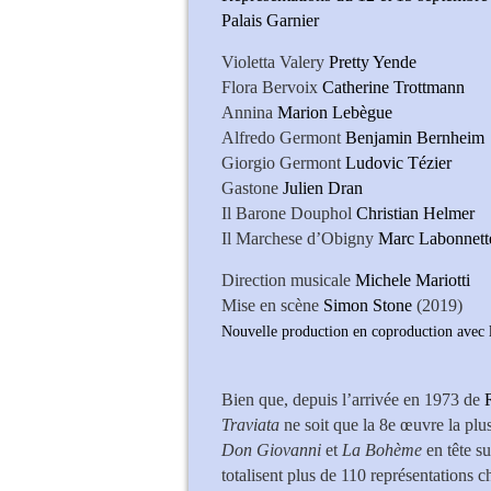
Palais Garnier
Violetta Valery
Pretty Yende
Flora Bervoix
Catherine Trottmann
Annina
Marion Lebègue
Alfredo Germont
Benjamin Bernheim
Giorgio Germont
Ludovic Tézier
Gastone
Julien Dran
Il Barone Douphol
Christian Helmer
Il Marchese d’Obigny
Marc Labonnett
Direction musicale
Michele Mariotti
Mise en scène
Simon Stone
(2019)
Nouvelle production en coproduction avec 
Benjamin Bernhe
Bien que, depuis l’arrivée en 1973 de
Traviata
ne soit que la 8e œuvre la plu
Don Giovanni
et
La Bohème
en tête su
totalisent plus de 110 représentations 