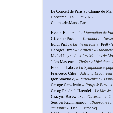
Le Concert de Paris au Champ-de-Mar
Concert du 14 juillet 2023
Champ-de-Mars - Paris
Hector Berlioz
– La Damnation de Fau
Giacomo Puccini
–
Turandot : « Ness
Edith Piaf
:
« La Vie en rose »
[
Pretty 
Georges Bizet
–
Carmen : « Habanera
Michel Legrand
:
« Les Moulins de Mo
Jules Massenet
–
Thaïs : « Voici donc la
Edouard Lalo
:
« La Symphonie espag
Francesco Cilea
–
Adriana Lecouvreur:
Igor Stravinsky
–
Petrouchka : « Dans
George Gerschwin
–
Porgy & Bess : 
Georg Friedrich Haendel
– Le Messie 
Grazyna Bacewicz
:
« Ouverture »
[Or
Sergueï Rachmaninov
–
Rhapsodie sur 
cantabile »
[
Daniil Trifonov
]