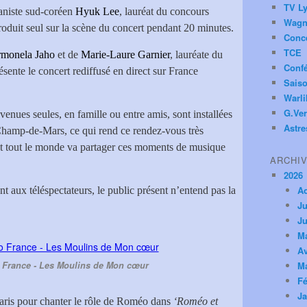
TV Ly
ianiste sud-coréen
Hyuk Lee
, lauréat du concours
Wagn
roduit seul sur la scène du concert pendant 20 minutes.
Conc
TCE
rmonela Jaho
et de
Marie-Laure Garnier
, lauréate du
Conf
ente le concert rediffusé en direct sur France
Saiso
Warl
G.Ver
venues seules, en famille ou entre amis, sont installées
Astre
Champ-de-Mars, ce qui rend ce rendez-vous très
ont tout le monde va partager ces moments de musique
ARCHI
2026
A
ent aux téléspectateurs, le public présent n’entend pas la
Ju
Ju
M
Av
o France - Les Moulins de Mon cœur
M
Fé
Ja
Paris pour chanter le rôle de Roméo dans
‘Roméo et