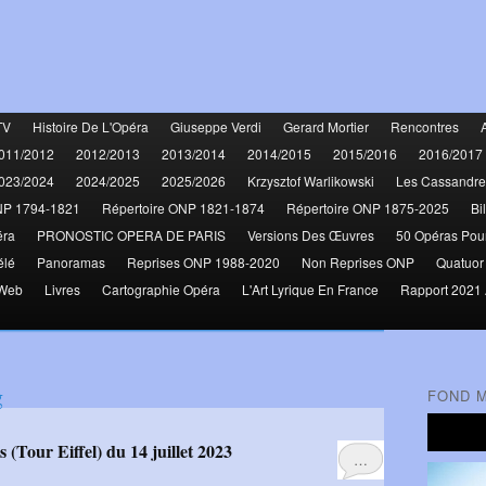
TV
Histoire De L'Opéra
Giuseppe Verdi
Gerard Mortier
Rencontres
011/2012
2012/2013
2013/2014
2014/2015
2015/2016
2016/2017
023/2024
2024/2025
2025/2026
Krzysztof Warlikowski
Les Cassandre
NP 1794-1821
Répertoire ONP 1821-1874
Répertoire ONP 1875-2025
Bi
éra
PRONOSTIC OPERA DE PARIS
Versions Des Œuvres
50 Opéras Pou
élé
Panoramas
Reprises ONP 1988-2020
Non Reprises ONP
Quatuor
 Web
Livres
Cartographie Opéra
L'Art Lyrique En France
Rapport 2021 
g
FOND 
(Tour Eiffel) du 14 juillet 2023
…