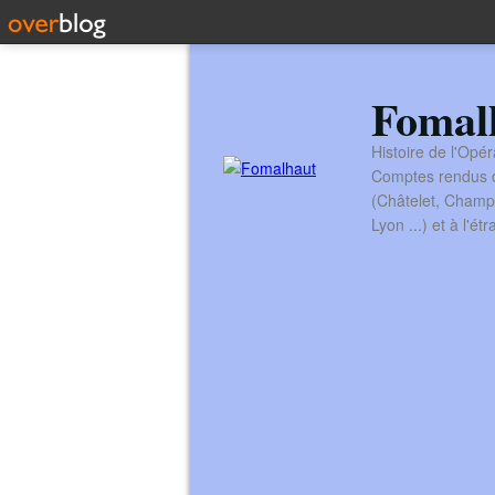
Fomal
Histoire de l'Opér
Comptes rendus de
(Châtelet, Champ
Lyon ...) et à l'é