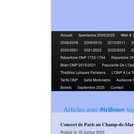
Accueil
Spectacles 2005/2025
Web & 
2008/2009
2009/2010
2010/2011
2
2020/2021
2021/2022
2022/2023
2
Répertoire ONP 1733-1794
Répertoire O
Bilan ONP 2015/2021
Popularité De L'Op
Théâtres Lyriques Parisiens
L'ONP À La T
Tarifs ONP
Salle Modulable
Audience
Ballets
Septembre 2025
Contact
#trifonov
Articles avec
ta
Concert de Paris au Champ-de-Mars 
Publié le 15 Juillet 2023