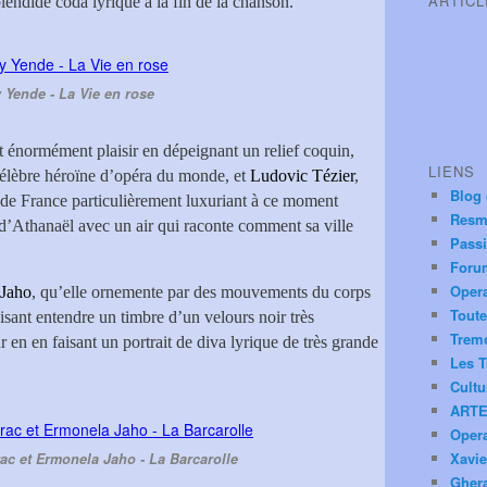
ARTIC
endide coda lyrique à la fin de la chanson.
y Yende - La Vie en rose
it énormément plaisir en dépeignant un relief coquin,
LIENS
célèbre héroïne d’opéra du monde, et
Ludovic Tézier
,
Blog
de France particulièrement luxuriant à ce moment
Resm
e d’Athanaël avec un air qui raconte comment sa ville
Pass
Foru
Oper
 Jaho
, qu’elle ornemente par des mouvements du corps
Toute
isant entendre un timbre d’un velours noir très
Trem
en en faisant un portrait de diva lyrique de très grande
Les T
Cultu
ARTE
Oper
Xavie
ac et Ermonela Jaho - La Barcarolle
Ghera