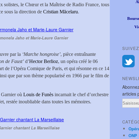
A
ux solistes, le Chœur et la Maîtrise de Radio France, tous
ce sous la direction de
Cristian Măcelaru
.
Bourse
Vi
monela Jaho et Marie-Laure Garnier
SUIVEZ
uvre par la
‘Marche hongroise’
, pièce entraînante
n de Faust’
d’
Hector Berlioz
, un opéra créé le 06
rt de l’Opéra Comique de Paris, et qui résonne en ce 14
, ainsi que par son thème popularisé en 1966 par le film de
NEWSL
Abonnez
articles 
s Garnier où
Louis de Funès
incarnait le chef d’orchestre
Email
fet, restée inoubliable dans toutes les mémoires.
CATÉG
arnier chantant La Marseillaise
Opér
ONP