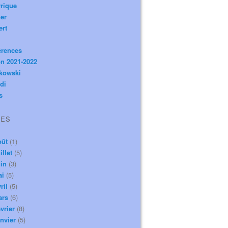
rique
er
ert
érences
n 2021-2022
ikowski
di
s
VES
oût
(1)
illet
(5)
in
(3)
ai
(5)
ril
(5)
ars
(6)
vrier
(8)
nvier
(5)