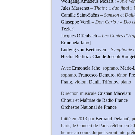
Wolfgang Amadeus Mozart
:
« Ave Ve
Jules Massenet
–
Thaïs : « duo final »
Camille Saint-Saëns
–
Samson et Dalil
Giuseppe Verdi
–
Don Carlo : « Dio ch
Tézier
]
Jacques Offenbach
–
Les Contes d’Hof
Ermonela Jaho
]
Ludwig von Beethoven
–
Symphonie n°
Hector Berlioz
/
Claude Joseph Rouget
Avec
Ermonela Jaho
, soprano,
Marie-L
soprano,
Francesco Demuro
, ténor,
Pre
Frang
, violon,
Daniil Trifonov
, p
Direction musicale
Cristian Măcelaru
Chœur et Maîtrise de Radio France
Orchestre National de France
Initié en 2013 par
Bertrand Delanoë
, p
Paris, le Concert de Paris célèbre en 
heures au cours duquel seront interprét