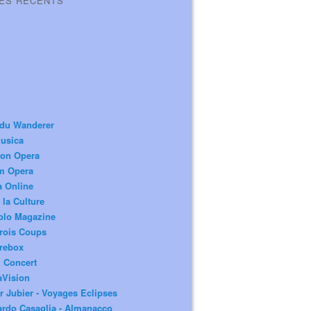
LES RÉCENTS
 du Wanderer
usica
ion Opera
m Opera
a Online
 la Culture
olo Magazine
rois Coups
rebox
 Concert
aVision
r Jubier - Voyages Eclipses
rdo Casaglia - Almanacco