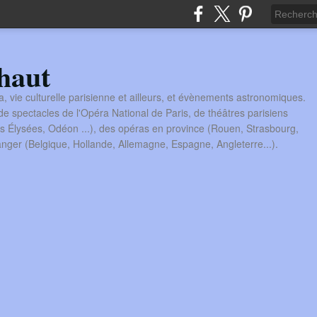
haut
a, vie culturelle parisienne et ailleurs, et évènements astronomiques.
 spectacles de l'Opéra National de Paris, de théâtres parisiens
s Élysées, Odéon ...), des opéras en province (Rouen, Strasbourg,
tranger (Belgique, Hollande, Allemagne, Espagne, Angleterre...).