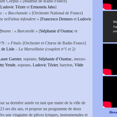
rum Corpus »
[Maîtrise de Radio France]
[
Ludovic Tézier
et
Ermonela Jaho
]
a : « Bacchanale »
[Orchestre National de France]
e nell'alma infondere »
[
Francesco Demuro
et
Ludovic
fmann : « Barcarolle »
[
Stéphanie d’Oustrac
et
9 : « Final»
[Orchestre et Chœur de Radio France]
 de Lisle
–
La Marseillaise (couplets n°1 et 2)
aure Garnier
, soprano,
Stéphanie d’Oustrac
, mezzo-
tty Yende
, soprano,
Ludovic Tézier
, baryton,
Vilde
iano
our sa dernière année en tant que maire de la ville de
2023 ses dix ans, et propose un programme de deux
Alexa
ées une vingtaine de pièces lyriques, instrumentales et