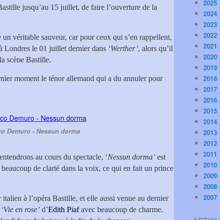
2025
tille jusqu’au 15 juillet, de faire l’ouverture de la
2024
2023
2022
 un véritable sauveur, car pour ceux qui s’en rappellent,
2021
à Londres le 01 juillet dernier dans
‘Werther’
, alors qu’il
2020
 la scène Bastille.
2019
2018
ernier moment le ténor allemand qui a du annuler pour
2017
2016
2015
2014
co Demuro - Nessun dorma
2013
2012
2011
entendrons au cours du spectacle, ‘
Nessun dorma’
est
2010
i beaucoup de clarté dans la voix, ce qui en fait un prince
2009
2008
2007
r italien à l’opéra Bastille, et elle aussi venue au dernier
‘Vie en rose’
d’
Edith Piaf
avec beaucoup de charme.