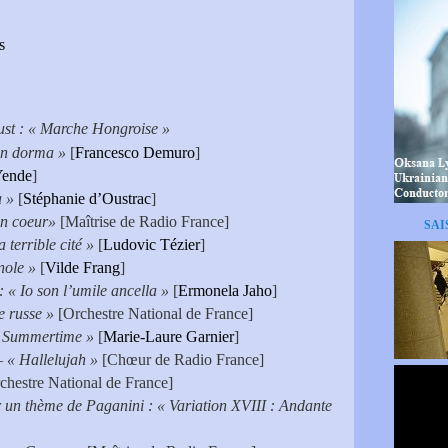
s
st : « Marche Hongroise »
un dorma »
[
Francesco Demuro
]
Yende
]
 »
[
Stéphanie d’Oustrac
]
n coeur»
[Maîtrise de Radio France]
SAI
 terrible cité »
[
Ludovic Tézier
]
nole »
[
Vilde Frang
]
 « Io son l’umile ancella »
[
Ermonela Jaho
]
e russe »
[Orchestre National de France]
« Summertime »
[
Marie-Laure Garnier
]
– « Hallelujah »
[Chœur de Radio France]
chestre National de France]
un thème de Paganini : « Variation XVIII : Andante