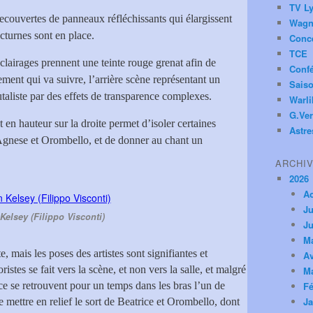
TV Ly
ecouvertes de panneaux réfléchissants qui élargissent
Wagn
cturnes sont en place.
Conc
TCE
éclairages prennent une teinte rouge grenat afin de
Conf
ement qui va suivre, l’arrière scène représentant un
Saiso
utaliste par des effets de transparence complexes.
Warl
G.Ver
t en hauteur sur la droite permet d’isoler certaines
Astre
Agnese et Orombello, et de donner au chant un
ARCHI
2026
A
Ju
Kelsey (Filippo Visconti)
Ju
M
, mais les poses des artistes sont signifiantes et
Av
stes se fait vers la scène, et non vers la salle, et malgré
M
ice se retrouvent pour un temps dans les bras l’un de
Fé
Ja
de mettre en relief le sort de Beatrice et Orombello, dont