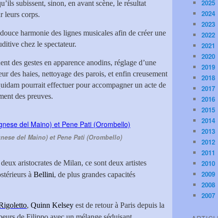
2025
u’ils subissent, sinon, en avant scène, le résultat
2024
r leurs corps.
2023
a douce harmonie des lignes musicales afin de créer une
2022
ditive chez le spectateur.
2021
2020
ent des gestes en apparence anodins, réglage d’une
2019
ur des haies, nettoyage des parois, et enfin creusement
2018
 quidam pourrait effectuer pour accompagner un acte de
2017
ement des preuves.
2016
2015
2014
2013
nese del Maino) et Pene Pati (Orombello)
2012
2011
 deux aristocrates de Milan, ce sont deux artistes
2010
2009
stérieurs à
Bellini
, de plus grandes capacités
2008
2007
Rigoletto
,
Quinn Kelsey
est de retour à Paris depuis la
 torpeurs de Filippo avec un mélange séduisant