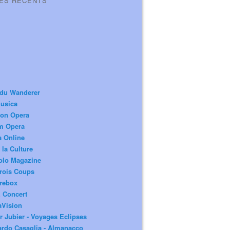
LES RÉCENTS
 du Wanderer
usica
ion Opera
m Opera
a Online
 la Culture
olo Magazine
rois Coups
rebox
 Concert
aVision
r Jubier - Voyages Eclipses
rdo Casaglia - Almanacco