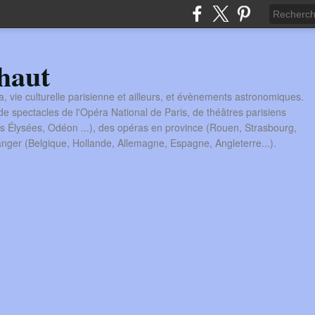
haut
a, vie culturelle parisienne et ailleurs, et évènements astronomiques.
 spectacles de l'Opéra National de Paris, de théâtres parisiens
s Élysées, Odéon ...), des opéras en province (Rouen, Strasbourg,
tranger (Belgique, Hollande, Allemagne, Espagne, Angleterre...).