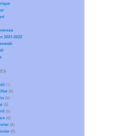
rique
er
ert
érences
n 2021-2022
ikowski
di
s
VES
oût
(1)
illet
(5)
in
(3)
ai
(5)
ril
(5)
ars
(6)
vrier
(8)
nvier
(5)