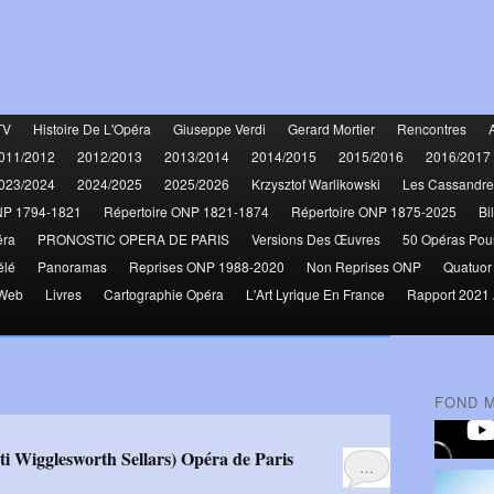
TV
Histoire De L'Opéra
Giuseppe Verdi
Gerard Mortier
Rencontres
011/2012
2012/2013
2013/2014
2014/2015
2015/2016
2016/2017
023/2024
2024/2025
2025/2026
Krzysztof Warlikowski
Les Cassandre
NP 1794-1821
Répertoire ONP 1821-1874
Répertoire ONP 1875-2025
Bi
éra
PRONOSTIC OPERA DE PARIS
Versions Des Œuvres
50 Opéras Pou
élé
Panoramas
Reprises ONP 1988-2020
Non Reprises ONP
Quatuor
 Web
Livres
Cartographie Opéra
L'Art Lyrique En France
Rapport 2021 
FOND 
ati Wigglesworth Sellars) Opéra de Paris
…