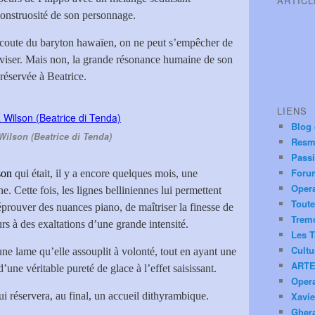
ARTIC
 monstruosité de son personnage.
l’écoute du baryton hawaïen, on ne peut s’empêcher de
aviser. Mais non, la grande résonance humaine de son
réservée à Beatrice.
LIENS
Blog
ilson (Beatrice di Tenda)
Resm
Pass
Foru
son
qui était, il y a encore quelques mois, une
Oper
ne. Cette fois, les lignes belliniennes lui permettent
Toute
éprouver des nuances piano, de maîtriser la finesse de
Trem
ours à des exaltations d’une grande intensité.
Les T
Cultu
une lame qu’elle assouplit à volonté, tout en ayant une
ARTE
’une véritable pureté de glace à l’effet saisissant.
Oper
ui réservera, au final, un accueil dithyrambique.
Xavie
Ghera