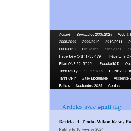
Accueil
Spectacles 2005/2025
Web & 
2008/2009
2009/2010
2010/2011
2
2020/2021
2021/2022
2022/2023
2
Répertoire ONP 1733-1794
Répertoire O
Bilan ONP 2015/2021
Popularité De L'Op
Théâtres Lyriques Parisiens
L'ONP À La T
Tarifs ONP
Salle Modulable
Audience
Ballets
Septembre 2025
Contact
#pati
Articles avec
tag
Beatrice di Tenda (Wilson Kelsey P
Publié le 10 Février 2024