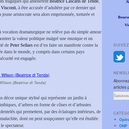
ents tragiques qui amenèrent
Béatrice Lascaris de Tende
,
A
 Visconti
, à être accusée d’adultère par ce dernier qui
a jeune aristocrate sera alors emprisonnée, torturée et
Bourse
Vi
e à vocation dramaturgique ne relève pas du simple amour
montrer la valeur politique malgré une musique et un
SUIVEZ
nté de
Peter Sellars
est d’en faire un manifeste contre la
quée dans le monde, y compris dans certains pays
sécurité est engagée.
NEWSL
Abonnez
ilson (Beatrice di Tenda)
articles 
Email
 un décor unique stylisé qui représente un jardin à
inthiques, d’arbres en forme de cônes et d’arbustes
dentelés qui permettent, par des éclairages intérieurs, de
CATÉG
malachite, dont on peut soupçonner qu’elle est étudiée
Opér
le spectateur.
ONP