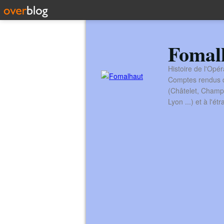
Fomal
Histoire de l'Opér
Comptes rendus de
(Châtelet, Champ
Lyon ...) et à l'é